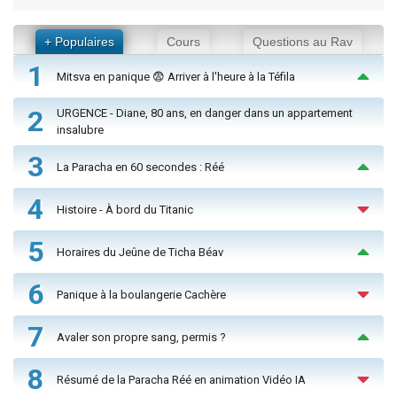
+ Populaires
Cours
Questions au Rav
1
Mitsva en panique 😨 Arriver à l'heure à la Téfila
2
URGENCE - Diane, 80 ans, en danger dans un appartement
insalubre
3
La Paracha en 60 secondes : Réé
4
Histoire - À bord du Titanic
5
Horaires du Jeûne de Ticha Béav
6
Panique à la boulangerie Cachère
7
Avaler son propre sang, permis ?
8
Résumé de la Paracha Réé en animation Vidéo IA