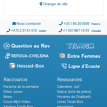
Changer de ville
Nous contacter
+33.1.80.20.5000
France
+972.2.37.41.515
+1.437.887.14.93
Israël
Canada
Raccourcis
Ressources
Paracha de la semaine
Calendrier Juif
Fêtes Juives
Sidour (livre de prière)
News
Horaires de Chabbath
Cours Mp3-Vidéo
Livres Torah-Box
Yéchiva Torah-Box
Inscription