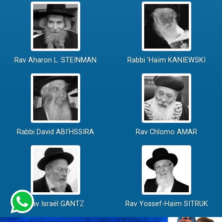
Rav Aharon L. STEINMAN
Rabbi 'Haïm KANIEWSKI
Rabbi David ABI'HSSIRA
Rav Chlomo AMAR
Rav Israël GANTZ
Rav Yossef-Haïm SITRUK