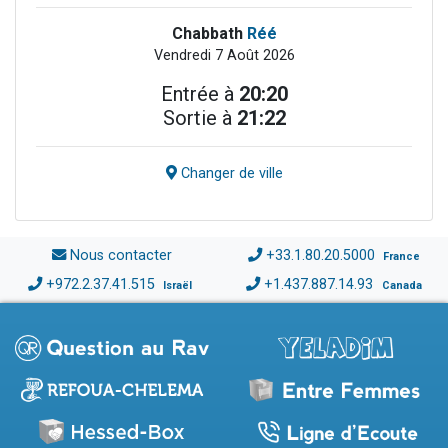
Chabbath
Réé
Vendredi 7 Août 2026
Entrée à
20:20
Sortie à
21:22
Changer de ville
Nous contacter
+33.1.80.20.5000
France
+972.2.37.41.515
+1.437.887.14.93
Israël
Canada