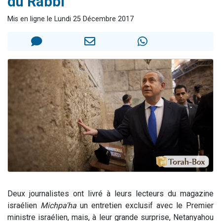
du Rabbi
3 personnes viennent de nous rejoindre sur WhatsApp
Mis en ligne le Lundi 25 Décembre 2017
2 nouvelles musiques dans Torah-Box Music
8 personnes viennent de faire un don pour Tsédaka : pauvres d'Israel
Nouvelle émission radio : Visions de grandeur n°104 : Le Chabbath et le Birkat Hamazone à travers le temps
4 personnes viennent de nous rejoindre sur WhatsApp
Deux journalistes ont livré à leurs lecteurs du magazine
israélien
Michpa'ha
un entretien exclusif avec le Premier
ministre israélien, mais, à leur grande surprise, Netanyahou