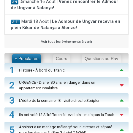
Dimanche 16 Août |
Venez rencontrer le Admour
J-9
de Ungvar à Natanya!
Mardi 18 Août |
Le Admour de Ungvar recevra en
J-11
plein Kikar de Natanya à Alonzo!
Voir tous les événements à venir
+ Populaires
Cours
Questions au Rav
1
Histoire - À bord du Titanic
2
URGENCE - Diane, 80 ans, en danger dans un
appartement insalubre
3
L'édito de la semaine - En visite chez le Steipler
4
Ils ont volé 12 Sifré Torah à Levallois… mais pas la Torah
5
Assister à un mariage mélangé pour le repas et séparé
pour les danses ?! (Rav Gabriel DAYAN)