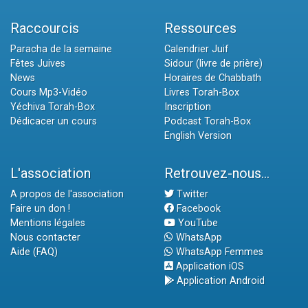
Raccourcis
Ressources
Paracha de la semaine
Calendrier Juif
Fêtes Juives
Sidour (livre de prière)
News
Horaires de Chabbath
Cours Mp3-Vidéo
Livres Torah-Box
Yéchiva Torah-Box
Inscription
Dédicacer un cours
Podcast Torah-Box
English Version
L'association
Retrouvez-nous...
A propos de l'association
Twitter
Faire un don !
Facebook
Mentions légales
YouTube
Nous contacter
WhatsApp
Aide (FAQ)
WhatsApp Femmes
Application iOS
Application Android