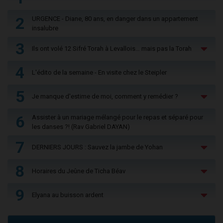
2
URGENCE - Diane, 80 ans, en danger dans un appartement
insalubre
3
Ils ont volé 12 Sifré Torah à Levallois… mais pas la Torah
4
L'édito de la semaine - En visite chez le Steipler
5
Je manque d'estime de moi, comment y remédier ?
6
Assister à un mariage mélangé pour le repas et séparé pour
les danses ?! (Rav Gabriel DAYAN)
7
DERNIERS JOURS : Sauvez la jambe de Yohan
8
Horaires du Jeûne de Ticha Béav
9
Elyana au buisson ardent