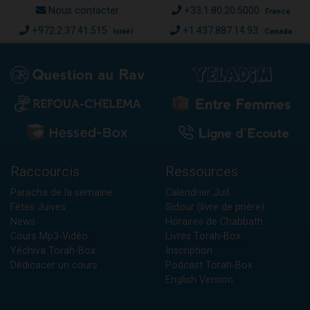
Nous contacter
+33.1.80.20.5000
France
+972.2.37.41.515
+1.437.887.14.93
Israël
Canada
Raccourcis
Ressources
Paracha de la semaine
Calendrier Juif
Fêtes Juives
Sidour (livre de prière)
News
Horaires de Chabbath
Cours Mp3-Vidéo
Livres Torah-Box
Yéchiva Torah-Box
Inscription
Dédicacer un cours
Podcast Torah-Box
English Version