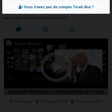
Tour du monde, ...
Nouvelle émission radio : Visions de grandeur n°104 : Le Chabbath et le Birkat Hamazone à travers le temps
Vous n'avez pas de compte Torah-Box ?
Yossef NABETH
61 personnes viennent de demander une bénédiction
Mis en ligne le Mardi 26 Décembre 2017
Ariel vient de donner son Maasser
Il reste 49 places pour étudier en groupe sur Zoom
Eva vient de donner son Maasser
12 minutes
Télécharger MP4
Télécharger MP3