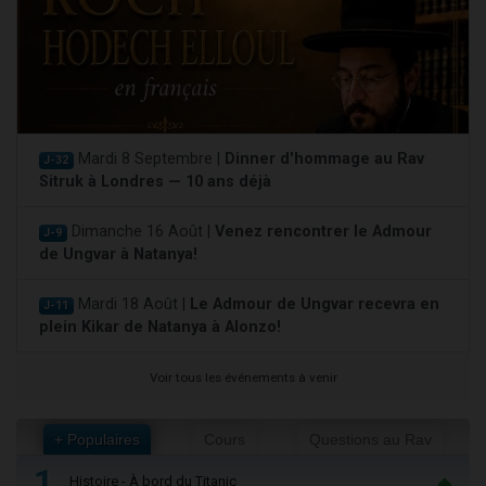
Mardi 8 Septembre |
Dinner d'hommage au Rav
J-32
Sitruk à Londres — 10 ans déjà
Dimanche 16 Août |
Venez rencontrer le Admour
J-9
de Ungvar à Natanya!
Mardi 18 Août |
Le Admour de Ungvar recevra en
J-11
plein Kikar de Natanya à Alonzo!
Voir tous les événements à venir
+ Populaires
Cours
Questions au Rav
1
Histoire - À bord du Titanic