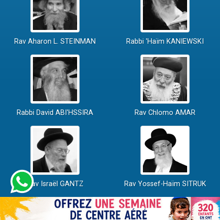
Rav Aharon L. STEINMAN
Rabbi 'Haïm KANIEWSKI
Rabbi David ABI'HSSIRA
Rav Chlomo AMAR
Rav Israël GANTZ
Rav Yossef-Haïm SITRUK