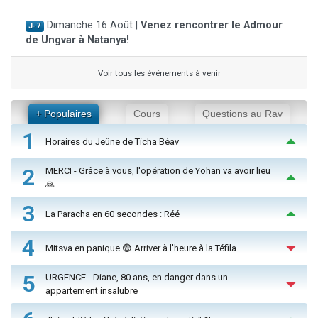
Dimanche 16 Août |
Venez rencontrer le Admour
J-7
de Ungvar à Natanya!
Voir tous les événements à venir
+ Populaires
Cours
Questions au Rav
1
Horaires du Jeûne de Ticha Béav
2
MERCI - Grâce à vous, l'opération de Yohan va avoir lieu
🙏
3
La Paracha en 60 secondes : Réé
4
Mitsva en panique 😨 Arriver à l'heure à la Téfila
5
URGENCE - Diane, 80 ans, en danger dans un
appartement insalubre