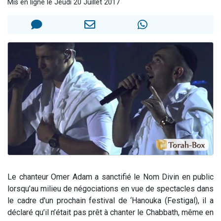
Mis en ligne le Jeudi 20 Juillet 2017
17 personnes viennent de demander une bénédiction
4 personnes viennent de nous rejoindre sur WhatsApp
Il reste 49 places pour étudier en groupe sur Zoom
Eva vient de donner son Maasser
Eli vient de donner son Maasser
Le chanteur Omer Adam a sanctifié le Nom Divin en public
lorsqu’au milieu de négociations en vue de spectacles dans
le cadre d'un prochain festival de ‘Hanouka (Festigal), il a
déclaré qu’il n’était pas prêt à chanter le Chabbath, même en