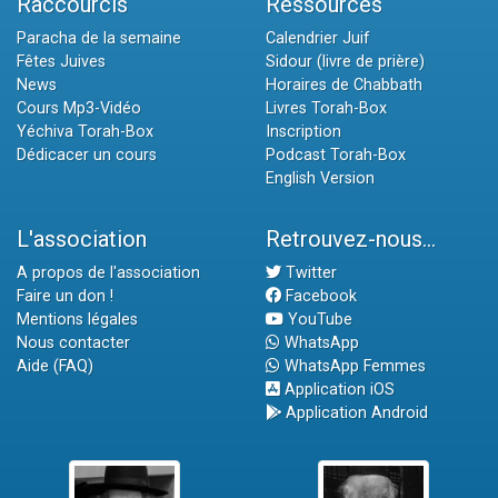
Raccourcis
Ressources
Paracha de la semaine
Calendrier Juif
Fêtes Juives
Sidour (livre de prière)
News
Horaires de Chabbath
Cours Mp3-Vidéo
Livres Torah-Box
Yéchiva Torah-Box
Inscription
Dédicacer un cours
Podcast Torah-Box
English Version
L'association
Retrouvez-nous...
A propos de l'association
Twitter
Faire un don !
Facebook
Mentions légales
YouTube
Nous contacter
WhatsApp
Aide (FAQ)
WhatsApp Femmes
Application iOS
Application Android