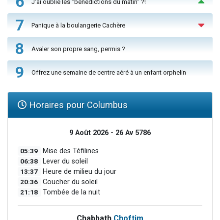
6
J'ai oublié les "bénédictions du matin" ?!
7
Panique à la boulangerie Cachère
8
Avaler son propre sang, permis ?
9
Offrez une semaine de centre aéré à un enfant orphelin
Horaires pour Columbus
9 Août 2026 - 26 Av 5786
05:39
Mise des Téfilines
06:38
Lever du soleil
13:37
Heure de milieu du jour
20:36
Coucher du soleil
21:18
Tombée de la nuit
Chabbath
Choftim