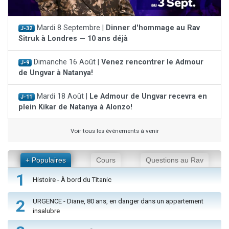
Mardi 8 Septembre |
Dinner d'hommage au Rav
J-32
Sitruk à Londres — 10 ans déjà
Dimanche 16 Août |
Venez rencontrer le Admour
J-9
de Ungvar à Natanya!
Mardi 18 Août |
Le Admour de Ungvar recevra en
J-11
plein Kikar de Natanya à Alonzo!
Voir tous les événements à venir
+ Populaires
Cours
Questions au Rav
1
Histoire - À bord du Titanic
2
URGENCE - Diane, 80 ans, en danger dans un appartement
insalubre