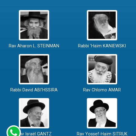
Rav Aharon L. STEINMAN
Rabbi 'Haïm KANIEWSKI
Rabbi David ABI'HSSIRA
Rav Chlomo AMAR
Rav Israël GANTZ
Rav Yossef-Haïm SITRUK