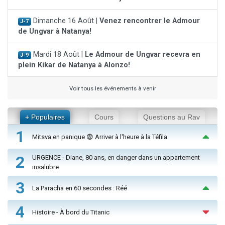
Dimanche 16 Août |
Venez rencontrer le Admour
J-7
de Ungvar à Natanya!
Mardi 18 Août |
Le Admour de Ungvar recevra en
J-9
plein Kikar de Natanya à Alonzo!
Voir tous les événements à venir
+ Populaires
Cours
Questions au Rav
1
Mitsva en panique 😨 Arriver à l'heure à la Téfila
2
URGENCE - Diane, 80 ans, en danger dans un appartement
insalubre
3
La Paracha en 60 secondes : Réé
4
Histoire - À bord du Titanic