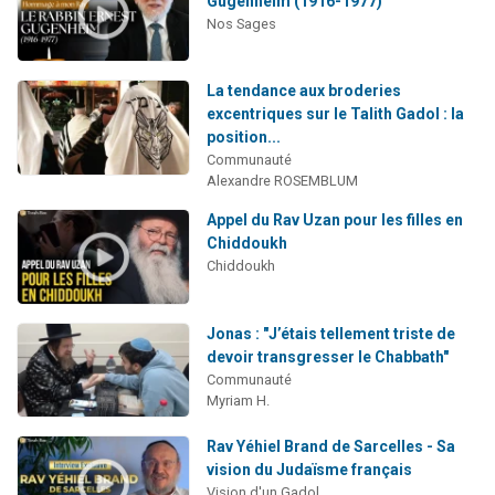
Gugenheim (1916-1977)
2 personnes viennent de nous rejoindre sur WhatsApp
Nos Sages
13 personnes viennent de demander une bénédiction
Il reste 49 places pour étudier en groupe sur Zoom
La tendance aux broderies
excentriques sur le Talith Gadol : la
12 nouvelles musiques dans Torah-Box Music
position...
2 personnes viennent de nous rejoindre sur WhatsApp
Communauté
Alexandre ROSEMBLUM
Appel du Rav Uzan pour les filles en
Chiddoukh
Chiddoukh
Jonas : "J’étais tellement triste de
devoir transgresser le Chabbath"
Communauté
Myriam H.
Rav Yéhiel Brand de Sarcelles - Sa
vision du Judaïsme français
Vision d'un Gadol