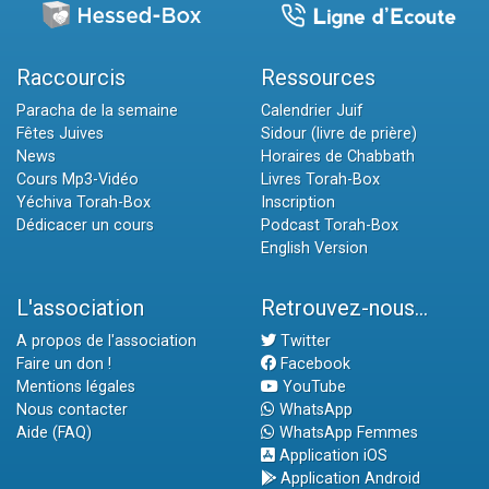
Raccourcis
Ressources
Paracha de la semaine
Calendrier Juif
Fêtes Juives
Sidour (livre de prière)
News
Horaires de Chabbath
Cours Mp3-Vidéo
Livres Torah-Box
Yéchiva Torah-Box
Inscription
Dédicacer un cours
Podcast Torah-Box
English Version
L'association
Retrouvez-nous...
A propos de l'association
Twitter
Faire un don !
Facebook
Mentions légales
YouTube
Nous contacter
WhatsApp
Aide (FAQ)
WhatsApp Femmes
Application iOS
Application Android