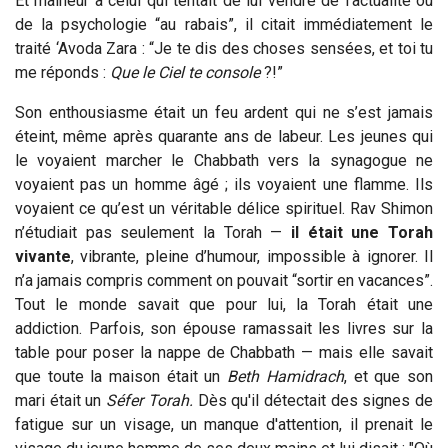
Et malheur à celui qui tentait de lui vendre de l’actualité ou
de la psychologie “au rabais”, il citait immédiatement le
traité ‘Avoda Zara : “Je te dis des choses sensées, et toi tu
me réponds :
Que le Ciel te console
?!”
Son enthousiasme était un feu ardent qui ne s’est jamais
éteint, même après quarante ans de labeur. Les jeunes qui
le voyaient marcher le Chabbath vers la synagogue ne
voyaient pas un homme âgé ; ils voyaient une flamme. Ils
voyaient ce qu’est un véritable délice spirituel. Rav Shimon
n’étudiait pas seulement la Torah —
il était une Torah
vivante
, vibrante, pleine d’humour, impossible à ignorer. Il
n’a jamais compris comment on pouvait “sortir en vacances”.
Tout le monde savait que pour lui, la Torah était une
addiction. Parfois, son épouse ramassait les livres sur la
table pour poser la nappe de Chabbath — mais elle savait
que toute la maison était un
Beth
Hamidrach
, et que son
mari était un
Séfer Torah.
Dès qu'il détectait des signes de
fatigue sur un visage, un manque d'attention, il prenait le