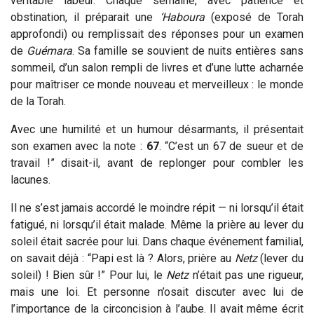
véritable labeur. Chaque semaine, avec patience et
obstination, il préparait une
‘Haboura
(exposé de Torah
approfondi) ou remplissait des réponses pour un examen
de
Guémara
. Sa famille se souvient de nuits entières sans
sommeil, d’un salon rempli de livres et d’une lutte acharnée
pour maîtriser ce monde nouveau et merveilleux : le monde
de la Torah.
Avec une humilité et un humour désarmants, il présentait
son examen avec la note :
67
.
“C’est un 67 de sueur et de
travail !” disait-il, avant de replonger pour combler les
lacunes.
Il ne s’est jamais accordé le moindre répit — ni lorsqu’il était
fatigué, ni lorsqu’il était malade. Même la prière au lever du
soleil était sacrée pour lui. Dans chaque événement familial,
on savait déjà : “Papi est là ? Alors, prière au
N
etz
(lever du
soleil) ! Bien sûr !” Pour lui, le
N
etz
n’était pas une rigueur,
mais une loi. Et personne n’osait discuter avec lui de
l’importance de la circoncision à l’aube. Il avait même écrit