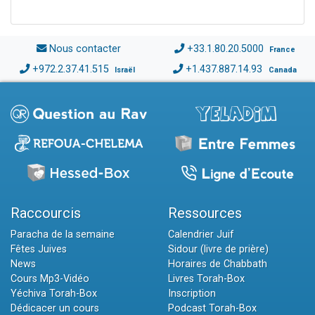
Nous contacter
+33.1.80.20.5000
France
+972.2.37.41.515
+1.437.887.14.93
Israël
Canada
Raccourcis
Ressources
Paracha de la semaine
Calendrier Juif
Fêtes Juives
Sidour (livre de prière)
News
Horaires de Chabbath
Cours Mp3-Vidéo
Livres Torah-Box
Yéchiva Torah-Box
Inscription
Dédicacer un cours
Podcast Torah-Box