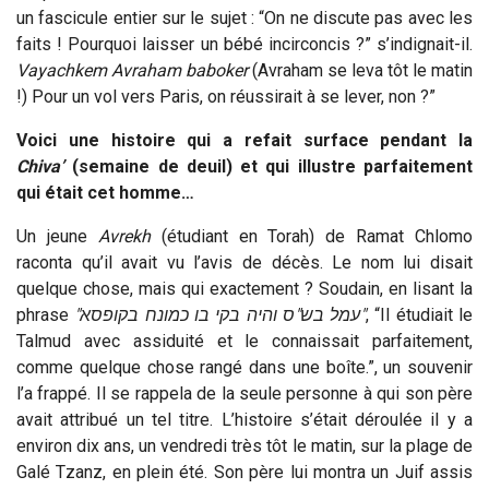
un fascicule entier sur le sujet : “On ne discute pas avec les
faits ! Pourquoi laisser un bébé incirconcis ?” s’indignait-il.
Vayachkem Avraham baboker
(Avraham se leva tôt le matin
!) Pour un vol vers Paris, on réussirait à se lever, non ?”
Voici une histoire qui a refait surface pendant la
C
hiva
’
(semaine de deuil) et qui illustre parfaitement
qui était cet homme…
Un jeune
A
vrekh
(étudiant en Torah) de Ramat Chlomo
raconta qu’il avait vu l’avis de décès. Le nom lui disait
quelque chose, mais qui exactement ? Soudain, en lisant la
phrase
"עמל בש"ס והיה בקי בו כמונח בקופסא"
, “Il étudiait le
Talmud avec assiduité et le connaissait parfaitement,
comme quelque chose rangé dans une boîte.”, un souvenir
l’a frappé. Il se rappela de la seule personne à qui son père
avait attribué un tel titre. L’histoire s’était déroulée il y a
environ dix ans, un vendredi très tôt le matin, sur la plage de
Galé Tzanz, en plein été. Son père lui montra un Juif assis