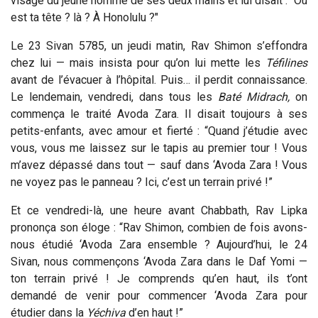
visage du jeune homme de ses deux mains et lui disait : "Où
est ta tête ? là ? À Honolulu ?"
Le 23 Sivan 5785, un jeudi matin, Rav Shimon s’effondra
chez lui — mais insista pour qu’on lui mette les
Téfilines
avant de l’évacuer à l’hôpital. Puis… il perdit connaissance.
Le lendemain, vendredi, dans tous les
Baté
Midrach,
on
commença le traité Avoda Zara. Il disait toujours à ses
petits-enfants, avec amour et fierté : “Quand j’étudie avec
vous, vous me laissez sur le tapis au premier tour ! Vous
m’avez dépassé dans tout — sauf dans ‘Avoda Zara ! Vous
ne voyez pas le panneau ? Ici, c’est un terrain privé !”
Et ce vendredi-là, une heure avant Chabbath, Rav Lipka
prononça son éloge : “Rav Shimon, combien de fois avons-
nous étudié ‘Avoda Zara ensemble ? Aujourd’hui, le 24
Sivan, nous commençons ‘Avoda Zara dans le Daf Yomi —
ton terrain privé ! Je comprends qu’en haut, ils t’ont
demandé de venir pour commencer ‘Avoda Zara pour
étudier dans la
Yéchiva
d’en haut !”