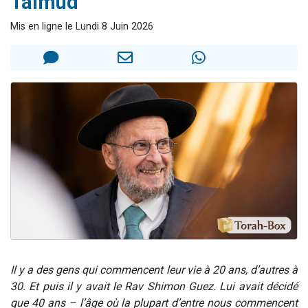
Talmud
Nouvelle émission radio : Visions de grandeur n°104 : Le Chabbath et le Birkat Hamazone à travers le temps
Mis en ligne le Lundi 8 Juin 2026
61 personnes viennent de demander une bénédiction
Ariel vient de donner son Maasser
Il reste 49 places pour étudier en groupe sur Zoom
Eva vient de donner son Maasser
Il y a des gens qui commencent leur vie à 20 ans, d’autres à
30. Et puis il y avait le Rav Shimon Guez. Lui avait décidé
que 40 ans – l’âge où la plupart d’entre nous commencent