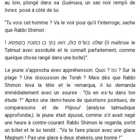
au loin, plongé dans sa
Guémara,
un sac noir rempli de
livres posé à côté de lui.
“Tu vois cet homme ? Va le voir pour qu’il t’interroge, sache
que Rabbi Shimon :
!
שולט בש"ס כולו, הוא בקי בו כמונח בקופסא
(Il maîtrise le
Talmud avec assiduité et le connaît parfaitement, comme
quelque chose rangé dans une boîte)”.
Le jeune s’approcha avec appréhension. Quoi ? Ici ? Sur la
plage ? Une discussion de Torah ? Mais dès que Rabbi
Shimon leva la tête et le remarqua, il lui demanda
immédiatement avec un sourire : “Où en es-tu dans ton
étude ?” Après une demi-heure de questions pointues, de
comparaisons et de
P
ilpoul
(analyse talmudique
approfondie
)
, le jeune était épuisé, comme s’il avait nagé
une heure à contre-courant. Rabbi Shimon le regarda, sortit
un billet et le lui tendit : “Va te faire plaisir avec une glace
Magnum ! Pas une glace à deux shekels, une bonne !”