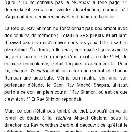
“Quoi ? Tu ne connais pas la
Guémara
à telle page ?!”
demandait-il avec une sainte stupéfaction, comme s’il
s’agissait des dernières nouvelles brûlantes du matin.
La tête du Rav Shimon ne fonctionnait pas seulement avec
des cellules de mémoire ; il était un
GPS précis et brillant
.
Il n’avait pas besoin d’un livre sous les yeux. Il te disait en
plaisantant : “Tel traité, telle page, là — quatre lignes avant la
fin, juste après le feu rouge, c'est écrit à droite !” Et, de
manière miraculeuse, c’était toujours exactement là. Pour
lui, chaque
Tossefot
était un carrefour central et chaque
Ramban une autoroute. Même son maître, son ami, son
partenaire d’étude, le Gaon Rav Moché Shapira, utilisait
parfois ce don en plein cours : “Rav Shimon, où est-ce que
c’est écrit ?” Et Rav Shimon répondait.
Mais ce don n’était pas tombé du ciel. Lorsqu’il arriva en
Israël et étudia à la
Yéchiva
Ahavat Chalom, sous la
direction du Rav Yonathan Zerbib, il découvrit ce qu’était le