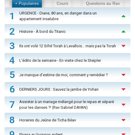
+ Populaires
Cours
Questions au Rav
1
URGENCE - Diane, 80 ans, en danger dans un
appartement insalubre
2
Histoire - À bord du Titanic
3
Ils ont volé 12 Sifré Torah à Levallois… mais pas la Torah
4
L'édito de la semaine - En visite chez le Steipler
5
Je manque d'estime de moi, comment y remédier ?
6
DERNIERS JOURS : Sauvez la jambe de Yohan
7
Assister à un mariage mélangé pour le repas et séparé
pour les danses ?! (Rav Gabriel DAYAN)
8
Horaires du Jeûne de Ticha Béav
9
Elyana au buisson ardent