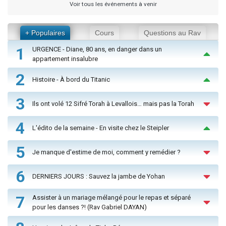
Voir tous les événements à venir
+ Populaires
Cours
Questions au Rav
1
URGENCE - Diane, 80 ans, en danger dans un
appartement insalubre
2
Histoire - À bord du Titanic
3
Ils ont volé 12 Sifré Torah à Levallois… mais pas la Torah
4
L'édito de la semaine - En visite chez le Steipler
5
Je manque d'estime de moi, comment y remédier ?
6
DERNIERS JOURS : Sauvez la jambe de Yohan
7
Assister à un mariage mélangé pour le repas et séparé
pour les danses ?! (Rav Gabriel DAYAN)