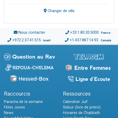
Changer de ville
Nous contacter
+33.1.80.20.5000
France
+972.2.37.41.515
+1.437.887.14.93
Israël
Canada
Raccourcis
Ressources
Paracha de la semaine
Calendrier Juif
Fêtes Juives
Sidour (livre de prière)
News
Horaires de Chabbath