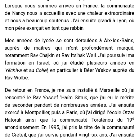
Lorsque nous sommes arrivés en France, la communauté
de Nancy nous a accueillis avec une chaleur extraordinaire
et nous a beaucoup soutenus. J’ai ensuite grandi à Lyon, où
mon père exerçait en tant que rabbin.
Mes années de lycée se sont déroulées à Aix-les-Bains,
auprès de maîtres qui m’ont profondément marqué,
notamment Rav Chajkin et Rav Its’hak Weil. J’ai poursuivi ma
formation en Israël, où j’ai étudié plusieurs années en
Yéchiva
et au
Collel
, en particulier à Béer Ya’akov auprès du
Rav Wolbe.
De retour en France, je me suis installé à Marseille où j’ai
rencontré le Rav Yossef ‘Haïm Sitruk, que j’ai eu le mérite
de seconder pendant de nombreuses années. J’ai ensuite
exercé à Montpellier, puis à Paris, où j’ai dirigé l’école Otzar
e
Hatorah ainsi que la communauté Toraténou du 19
arrondissement. En 1995, j’ai pris la tête de la communauté
de Créteil, que j’ai servie pendant vingt-six ans. J’ai ensuite