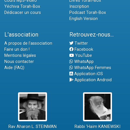
Cours Mp3-Vidéo
Livres Torah-Box
Yéchiva Torah-Box
Inscription
Dédicacer un cours
Podcast Torah-Box
English Version
L'association
Retrouvez-nous...
A propos de l'association
Twitter
Faire un don !
Facebook
Mentions légales
YouTube
Nous contacter
WhatsApp
Aide (FAQ)
WhatsApp Femmes
Application iOS
Application Android
Rav Aharon L. STEINMAN
Rabbi 'Haïm KANIEWSKI