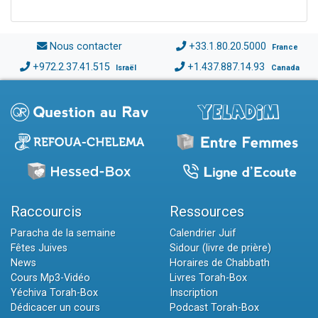
Nous contacter
+33.1.80.20.5000
France
+972.2.37.41.515
+1.437.887.14.93
Israël
Canada
Raccourcis
Ressources
Paracha de la semaine
Calendrier Juif
Fêtes Juives
Sidour (livre de prière)
News
Horaires de Chabbath
Cours Mp3-Vidéo
Livres Torah-Box
Yéchiva Torah-Box
Inscription
Dédicacer un cours
Podcast Torah-Box