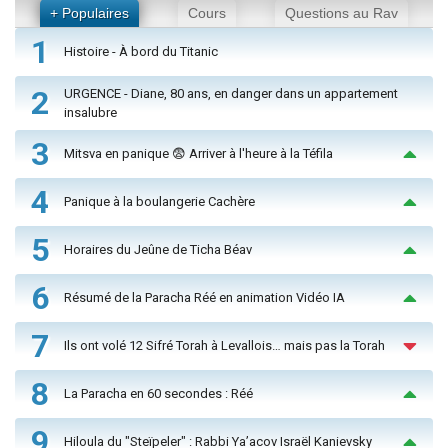
+ Populaires
Cours
Questions au Rav
1
Histoire - À bord du Titanic
2
URGENCE - Diane, 80 ans, en danger dans un appartement
insalubre
3
Mitsva en panique 😨 Arriver à l'heure à la Téfila
4
Panique à la boulangerie Cachère
5
Horaires du Jeûne de Ticha Béav
6
Résumé de la Paracha Réé en animation Vidéo IA
7
Ils ont volé 12 Sifré Torah à Levallois… mais pas la Torah
8
La Paracha en 60 secondes : Réé
9
Hiloula du "Steïpeler" : Rabbi Ya’acov Israël Kanievsky