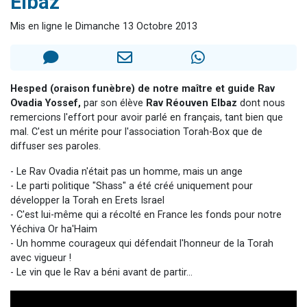
Elbaz
Il reste 49 places pour étudier en groupe sur Zoom
Mis en ligne le Dimanche 13 Octobre 2013
12 nouvelles musiques dans Torah-Box Music
3 personnes viennent de nous rejoindre sur WhatsApp
2 personnes viennent de nous rejoindre sur WhatsApp
Hesped (oraison funèbre) de notre maître et guide Rav
2 personnes viennent de nous rejoindre sur WhatsApp
Ovadia Yossef,
par son élève
Rav Réouven Elbaz
dont nous
remercions l'effort pour avoir parlé en français, tant bien que
mal. C'est un mérite pour l'association Torah-Box que de
diffuser ses paroles.
- Le Rav Ovadia n'était pas un homme, mais un ange
- Le parti politique "Shass" a été créé uniquement pour
développer la Torah en Erets Israel
- C'est lui-même qui a récolté en France les fonds pour notre
Yéchiva Or ha'Haim
- Un homme courageux qui défendait l'honneur de la Torah
avec vigueur !
- Le vin que le Rav a béni avant de partir...