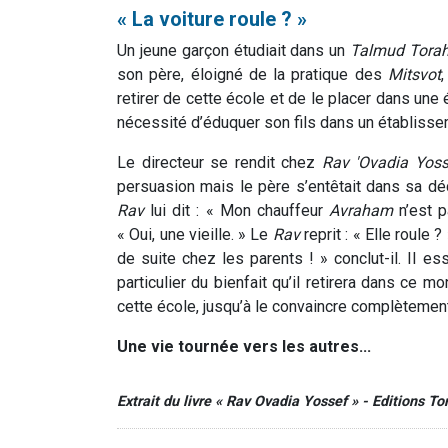
« La voiture roule ? »
Un jeune garçon étudiait dans un
Talmud Tora
son père, éloigné de la pratique des
Mitsvot
retirer de cette école et de le placer dans une 
nécessité d’éduquer son fils dans un établissem
Le directeur se rendit chez
Rav 'Ovadia Yoss
persuasion mais le père s’entêtait dans sa déc
Rav
lui dit : « Mon chauffeur
Avraham
n’est p
« Oui, une vieille. » Le
Rav
reprit : « Elle roule 
de suite chez les parents ! » conclut-il. Il e
particulier du bienfait qu’il retirera dans ce 
cette école, jusqu’à le convaincre complètement
Une vie tournée vers les autres...
Extrait du livre « Rav Ovadia Yossef » - Editions T