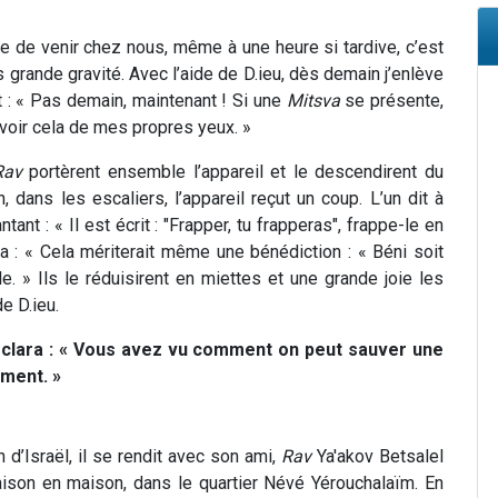
ne de venir chez nous, même à une heure si tardive, c’est
s grande gravité. Avec l’aide de D.ieu, dès demain j’enlève
t : « Pas demain, maintenant ! Si une
Mitsva
se présente,
 voir cela de mes propres yeux. »
Rav
portèrent ensemble l’appareil et le descendirent du
, dans les escaliers, l’appareil reçut un coup. L’un dit à
ntant : « Il est écrit : "Frapper, tu frapperas", frappe-le en
uta : « Cela mériterait même une bénédiction : « Béni soit
e. » Ils le réduisirent en miettes et une grande joie les
e D.ieu.
clara : « Vous avez vu comment on peut sauver une
ment. »
 d’Israël, il se rendit avec son ami,
Rav
Ya'akov Betsalel
aison en maison, dans le quartier Névé Yérouchalaïm. En