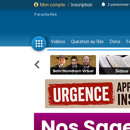
Mon compte
/
Inscription
2 personnes 
3 personnes 
Paracha Réé
2 nouvel
8 personn
4 personn
Vidéos
Question au Rav
Dons
F
Nouvelle émis
61 personnes
39 perso
Il reste 
Ariel vient 
Nathaniel vi
6 personn
2 personn
10 personnes
Il reste 