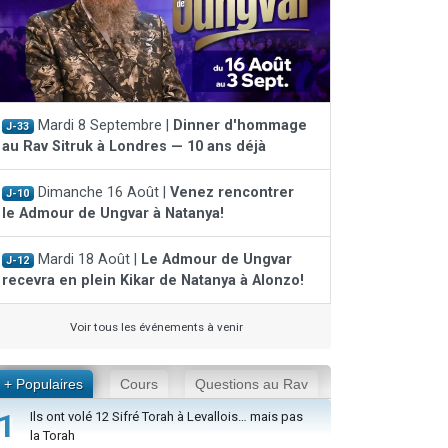
Mardi 8 Septembre |
Dinner d'hommage
J-33
au Rav Sitruk à Londres — 10 ans déjà
Dimanche 16 Août |
Venez rencontrer
J-10
le Admour de Ungvar à Natanya!
Mardi 18 Août |
Le Admour de Ungvar
J-12
recevra en plein Kikar de Natanya à Alonzo!
Voir tous les événements à venir
+ Populaires
Cours
Questions au Rav
1
Ils ont volé 12 Sifré Torah à Levallois… mais pas
la Torah