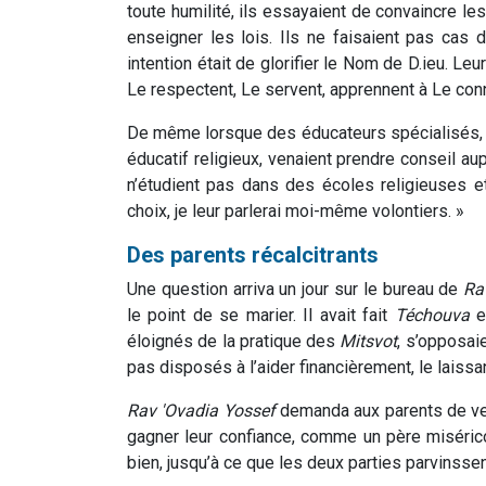
toute humilité, ils essayaient de convaincre les
enseigner les lois. Ils ne faisaient pas cas d
intention était de glorifier le Nom de D.ieu. Le
Le respectent, Le servent, apprennent à Le conn
De même lorsque des éducateurs spécialisés, c
éducatif religieux, venaient prendre conseil aupr
n’étudient pas dans des écoles religieuses e
choix, je leur parlerai moi-même volontiers. »
Des parents récalcitrants
Une question arriva un jour sur le bureau de
Ra
le point de se marier. Il avait fait
Téchouva
et
éloignés de la pratique des
Mitsvot
, s’opposai
pas disposés à l’aider financièrement, le laiss
Rav 'Ovadia Yossef
demanda aux parents de veni
gagner leur confiance, comme un père misérico
bien, jusqu’à ce que les deux parties parvinssen