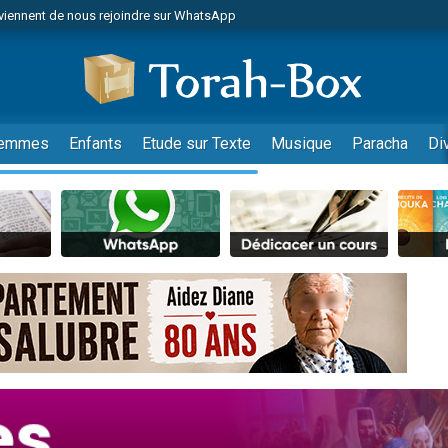
viennent de nous rejoindre sur WhatsApp
viennent de nous rejoindre sur WhatsApp
les musiques dans Torah-Box Music
es viennent de faire un don pour Tsédaka : pauvres d'Israel
es viennent de faire un don pour Diane, 80 ans, dans un appartement insalub
emmes
Enfants
Etude sur Texte
Musique
Paracha
Di
sion radio : Visions de grandeur n°104 : Le Chabbath et le Birkat Hamazone à 
 viennent de demander une bénédiction
nnes viennent de faire un don pour Sauvez la jambe de Yohan
49 places pour étudier en groupe sur Zoom
de donner son Maasser
ent de donner son Maasser
es viennent de faire un don pour 5 enfants déjà orphelins risquent de perdre
es viennent de faire un don pour Reloger Rivka, 6 enfants, victime de violences
 viennent de demander une bénédiction
49 places pour étudier en groupe sur Zoom