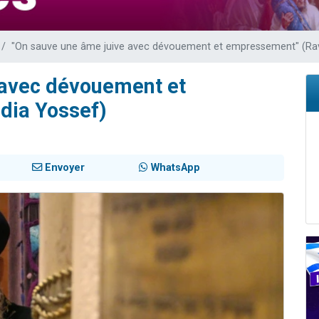
de donner son Maasser
viennent de nous rejoindre sur WhatsApp
"On sauve une âme juive avec dévouement et empressement" (Ra
viennent de nous rejoindre sur WhatsApp
ient de donner son Maasser
 avec dévouement et
viennent de nous rejoindre sur WhatsApp
dia Yossef)
Envoyer
WhatsApp