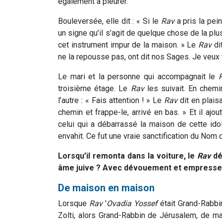
également à pleurer.
Bouleversée, elle dit : « Si le
Rav
a pris la pei
un signe qu’il s’agit de quelque chose de la plu
cet instrument impur de la maison. » Le
Rav
di
ne la repousse pas, ont dit nos Sages. Je veux
Le mari et la personne qui accompagnait le
troisième étage. Le
Rav
les suivait. En chemin
l’autre : « Fais attention ! » Le
Rav
dit en plaisa
chemin et frappe-le, arrivé en bas. » Et il ajo
celui qui a débarrassé la maison de cette idol
envahit. Ce fut une vraie sanctification du Nom d
Lorsqu’il remonta dans la voiture, le
Rav
dé
âme juive ? Avec dévouement et empresse
De maison en maison
Lorsque
Rav
'
Ovadia Yossef
était Grand-Rabbin
Zolti, alors Grand-Rabbin de Jérusalem, de m