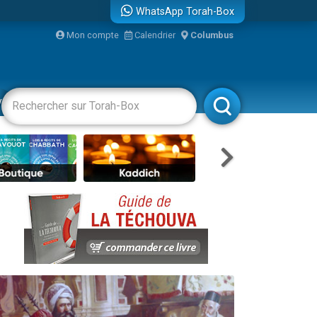
WhatsApp Torah-Box
Mon compte
Calendrier
Columbus
re
vertissements
Livres
Rabbanim
travers le temps
 leur maman
...