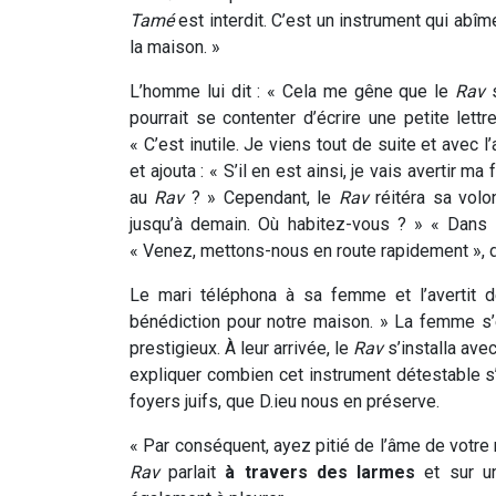
Tamé
est interdit. C’est un instrument qui abî
la maison. »
L’homme lui dit : « Cela me gêne que le
Rav
s
pourrait se contenter d’écrire une petite lettr
« C’est inutile. Je viens tout de suite et avec 
et ajouta : « S’il en est ainsi, je vais avertir 
au
Rav
? » Cependant, le
Rav
réitéra sa volon
jusqu’à demain. Où habitez-vous ? » « Dans 
« Venez, mettons-nous en route rapidement », 
Le mari téléphona à sa femme et l’avertit
bénédiction pour notre maison. » La femme s’en 
prestigieux. À leur arrivée, le
Rav
s’installa ave
expliquer combien cet instrument détestable s’a
foyers juifs, que D.ieu nous en préserve.
« Par conséquent, ayez pitié de l’âme de votre ma
Rav
parlait
à travers des larmes
et sur u