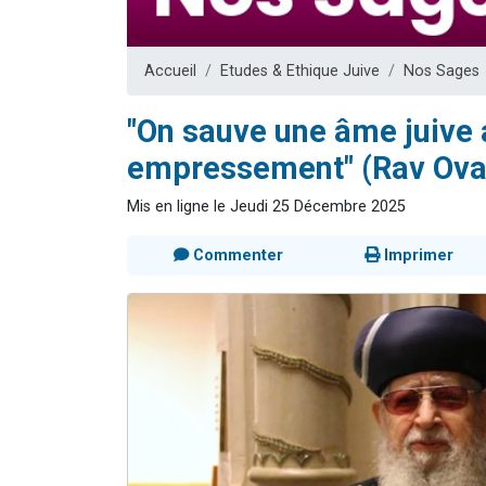
Dovan vient 
2 personnes 
Accueil
Etudes & Ethique Juive
Nos Sages
2 personnes 
Malgorzata v
"On sauve une âme juive
3 personnes 
empressement" (Rav Ova
Mis en ligne le Jeudi 25 Décembre 2025
Commenter
Imprimer