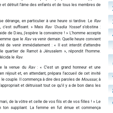
me et détruit l’âme des enfants et de tous les membres de
e dérange, en particulier à une heure si tardive. Le
Rav
e, c’est suffisant. » Mais
Rav
'Ovadia Yossef
s’obstina :
l’aide de D.ieu, j’espère la convaincre ! » L’homme accepta
ma femme que le
Rav
va venir demain. Quelle heure convient
té de venir immédiatement : « Il est interdit d’attendre
le quartier de Ramot à Jérusalem », répondit l’homme.
décida le
Rav
.
 de la venue du
Rav
: « C’est un grand honneur et une
réjouit et, en attendant, prépara l’accueil de cet invité
c le couple. Il commença à dire des paroles de
Moussar
, à
ppropriait et détruisait tout ce qu’il y a de bon dans les
ri, de la vôtre et celle de vos fils et de vos filles ! » Le
n ton suppliant. La femme en fut émue et commença