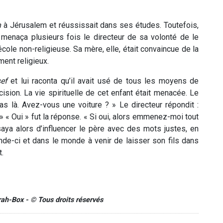
h
à Jérusalem et réussissait dans ses études. Toutefois,
, menaça plusieurs fois le directeur de sa volonté de le
école non-religieuse. Sa mère, elle, était convaincue de la
ent religieux.
ef
et lui raconta qu’il avait usé de tous les moyens de
ision. La vie spirituelle de cet enfant était menacée. Le
as là. Avez-vous une voiture ? » Le directeur répondit :
? » « Oui » fut la réponse. « Si oui, alors emmenez-moi tout
ssaya alors d’influencer le père avec des mots justes, en
monde-ci et dans le monde à venir de laisser son fils dans
.
orah-Box - © Tous droits réservés