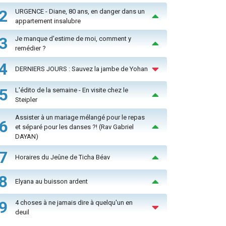
2
URGENCE - Diane, 80 ans, en danger dans un
appartement insalubre
3
Je manque d'estime de moi, comment y
remédier ?
4
DERNIERS JOURS : Sauvez la jambe de Yohan
5
L'édito de la semaine - En visite chez le
Steipler
Assister à un mariage mélangé pour le repas
6
et séparé pour les danses ?! (Rav Gabriel
DAYAN)
7
Horaires du Jeûne de Ticha Béav
8
Elyana au buisson ardent
9
4 choses à ne jamais dire à quelqu'un en
deuil