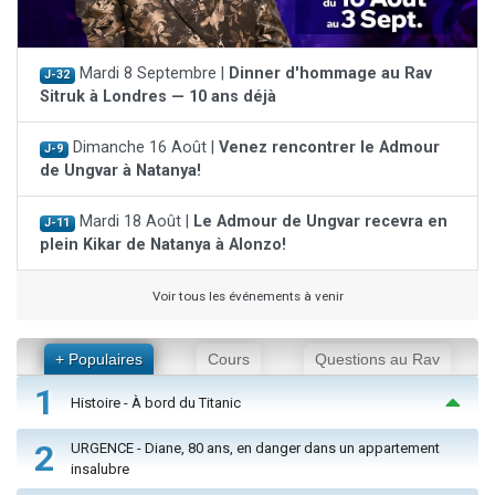
Mardi 8 Septembre |
Dinner d'hommage au Rav
J-32
Sitruk à Londres — 10 ans déjà
Dimanche 16 Août |
Venez rencontrer le Admour
J-9
de Ungvar à Natanya!
Mardi 18 Août |
Le Admour de Ungvar recevra en
J-11
plein Kikar de Natanya à Alonzo!
Voir tous les événements à venir
+ Populaires
Cours
Questions au Rav
1
Histoire - À bord du Titanic
2
URGENCE - Diane, 80 ans, en danger dans un appartement
insalubre