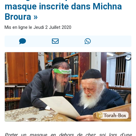
masque inscrite dans Michna
Nouvelle émission radio : Visions de grandeur n°104 : Le Chabbath et le Birkat Hamazone à travers le temps
Broura »
61 personnes viennent de demander une bénédiction
Ariel vient de donner son Maasser
Mis en ligne le Jeudi 2 Juillet 2020
Il reste 49 places pour étudier en groupe sur Zoom
Eva vient de donner son Maasser
Porter un masque en dehors de chez soi lors d'une