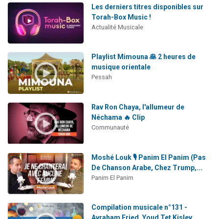
Les derniers titres disponibles sur
Torah-Box Music !
Actualité Musicale
Playlist Mimouna 🥞 2 heures de
musique orientale
Pessah
Rav Ron Chaya, l'allumeur de
Néchama 🔥 Clip
Communauté
Moshé Louk 🎙️ Panim El Panim (Pas
De Chanson Arabe, Chez Trump,...
Panim El Panim
Compilation musicale n°131 -
Avraham Fried, Youd Tet Kislev,