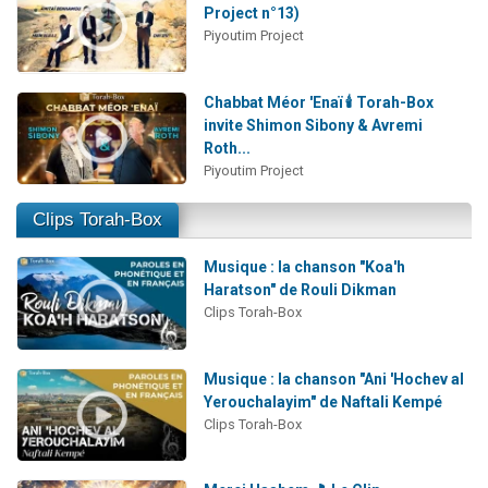
Project n°13)
Piyoutim Project
Chabbat Méor 'Enaï 🕯️ Torah-Box
invite Shimon Sibony & Avremi
Roth...
Piyoutim Project
Clips Torah-Box
Musique : la chanson "Koa'h
Haratson" de Rouli Dikman
Clips Torah-Box
Musique : la chanson "Ani 'Hochev al
Yerouchalayim" de Naftali Kempé
Clips Torah-Box