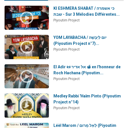
Ariel vient de donner son Maasser
KI ESHMERA SHABAT / כי אשמרה
Il reste 49 places pour étudier en groupe sur Zoom
שבת - Sur 3 Mélodies Différentes...
Piyoutim Project
Nathaniel vient de donner son Maasser
6 personnes viennent de faire un don pour 5 enfants déjà orphelins risquent de perdre leur maman
YOM LAYABACHA / יוֹם לַיַּבָּשָׁה
3 personnes viennent de nous rejoindre sur WhatsApp
(Piyoutim Project n°7)...
Piyoutim Project
El Adir 📜 אל אדיר 🍯 en l'honneur de
Roch Hachana (Piyoutim...
Piyoutim Project
Medley Rabbi 'Haïm Pinto (Piyoutim
Project n°14)
Piyoutim Project
Léèl Marom / לְאֵל מָרוֹם (Piyoutim