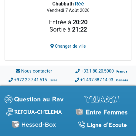
Chabbath
Réé
Vendredi 7 Août 2026
Entrée à
20:20
Sortie à
21:22
Changer de ville
Nous contacter
+33.1.80.20.5000
France
+972.2.37.41.515
+1.437.887.14.93
Israël
Canada