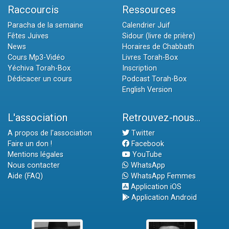
Raccourcis
Ressources
Paracha de la semaine
Calendrier Juif
Fêtes Juives
Sidour (livre de prière)
News
Horaires de Chabbath
Cours Mp3-Vidéo
Livres Torah-Box
Yéchiva Torah-Box
Inscription
Dédicacer un cours
Podcast Torah-Box
English Version
L'association
Retrouvez-nous...
A propos de l'association
Twitter
Faire un don !
Facebook
Mentions légales
YouTube
Nous contacter
WhatsApp
Aide (FAQ)
WhatsApp Femmes
Application iOS
Application Android