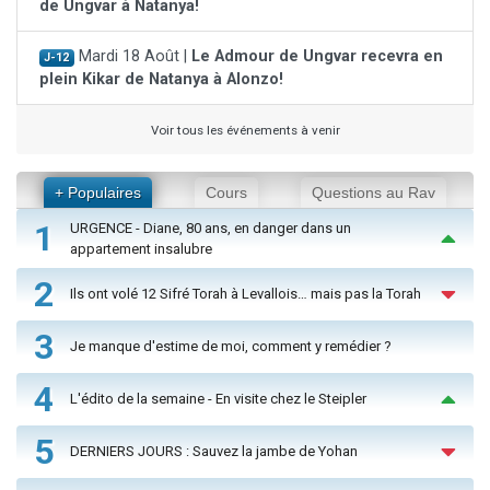
de Ungvar à Natanya!
Mardi 18 Août |
Le Admour de Ungvar recevra en
J-12
plein Kikar de Natanya à Alonzo!
Voir tous les événements à venir
+ Populaires
Cours
Questions au Rav
1
URGENCE - Diane, 80 ans, en danger dans un
appartement insalubre
2
Ils ont volé 12 Sifré Torah à Levallois… mais pas la Torah
3
Je manque d'estime de moi, comment y remédier ?
4
L'édito de la semaine - En visite chez le Steipler
5
DERNIERS JOURS : Sauvez la jambe de Yohan