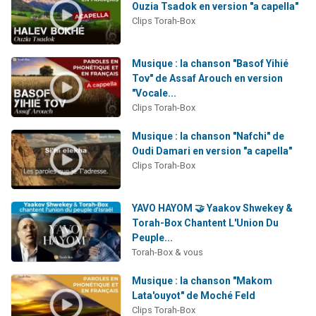
Ouzia Tsadok en version "a capella"
Clips Torah-Box
Musique : la chanson "Basof Yihié
Tov" de Assaf Arouch en version
"Vocale...
Clips Torah-Box
Musique : la chanson "Nafchi" de
Oudi Damari en version "a capella"
Clips Torah-Box
YAVO HAYOM 🤝 Yaakov Shwekey &
Torah-Box Chantent L'Union Du
Peuple...
Torah-Box & vous
Musique : la chanson "Makom
Lata'ouyot" de Moché Feld
Clips Torah-Box