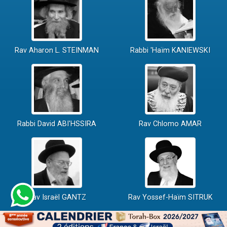
Rav Aharon L. STEINMAN
Rabbi 'Haïm KANIEWSKI
Rabbi David ABI'HSSIRA
Rav Chlomo AMAR
Rav Israël GANTZ
Rav Yossef-Haïm SITRUK