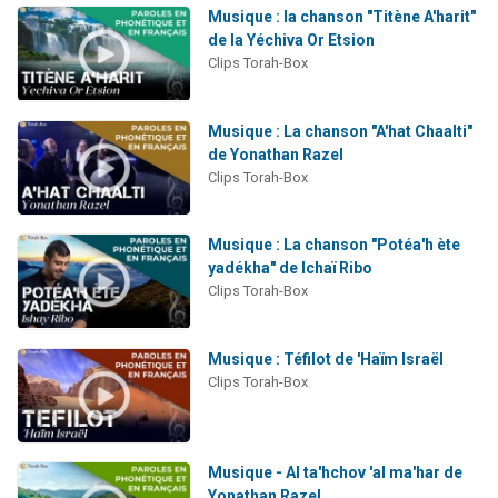
Musique : la chanson "Titène A'harit"
de la Yéchiva Or Etsion
Clips Torah-Box
Musique : La chanson "A'hat Chaalti"
de Yonathan Razel
Clips Torah-Box
Musique : La chanson "Potéa'h ète
yadékha" de Ichaï Ribo
Clips Torah-Box
Musique : Téfilot de 'Haïm Israël
Clips Torah-Box
Musique - Al ta'hchov 'al ma'har de
Yonathan Razel