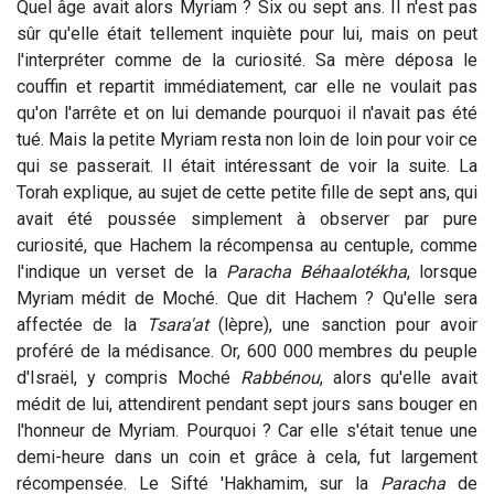
Quel âge avait alors Myriam ? Six ou sept ans. Il n'est pas
sûr qu'elle était tellement inquiète pour lui, mais on peut
l'interpréter comme de la curiosité. Sa mère déposa le
couffin et repartit immédiatement, car elle ne voulait pas
qu'on l'arrête et on lui demande pourquoi il n'avait pas été
tué. Mais la petite Myriam resta non loin de loin pour voir ce
qui se passerait. Il était intéressant de voir la suite. La
Torah explique, au sujet de cette petite fille de sept ans, qui
avait été poussée simplement à observer par pure
curiosité, que Hachem la récompensa au centuple, comme
l'indique un verset de la
Paracha Béhaalotékha
, lorsque
Myriam médit de Moché. Que dit Hachem ? Qu'elle sera
affectée de la
Tsara'at
(lèpre), une sanction pour avoir
proféré de la médisance. Or, 600 000 membres du peuple
d'Israël, y compris Moché
Rabbénou
, alors qu'elle avait
médit de lui, attendirent pendant sept jours sans bouger en
l'honneur de Myriam. Pourquoi ? Car elle s'était tenue une
demi-heure dans un coin et grâce à cela, fut largement
récompensée. Le Sifté 'Hakhamim, sur la
Paracha
de