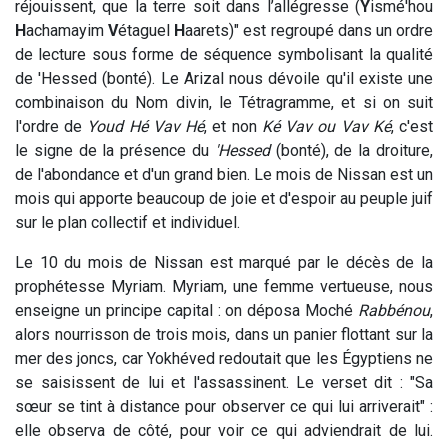
réjouissent, que la terre soit dans l’allégresse (
Y
ismé'hou
H
achamayim
V
étaguel
H
aarets)" est regroupé dans un ordre
de lecture sous forme de séquence symbolisant la qualité
de 'Hessed (bonté). Le Arizal nous dévoile qu'il existe une
combinaison du Nom divin, le Tétragramme, et si on suit
l'ordre de
Youd Hé Vav Hé
, et non
Ké Vav ou Vav Ké
, c'est
le signe de la présence du
'Hessed
(bonté), de la droiture,
de l'abondance et d'un grand bien. Le mois de Nissan est un
mois qui apporte beaucoup de joie et d'espoir au peuple juif
sur le plan collectif et individuel.
Le 10 du mois de Nissan est marqué par le décès de la
prophétesse Myriam. Myriam, une femme vertueuse, nous
enseigne un principe capital : on déposa Moché
Rabbénou
,
alors nourrisson de trois mois, dans un panier flottant sur la
mer des joncs, car Yokhéved redoutait que les Égyptiens ne
se saisissent de lui et l'assassinent. Le verset dit : "Sa
sœur se tint à distance pour observer ce qui lui arriverait" :
elle observa de côté, pour voir ce qui adviendrait de lui.