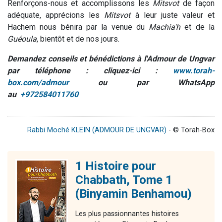
Renforçons-nous et accomplissons les
Mitsvot
de façon
adéquate, apprécions les
Mitsvot
à leur juste valeur et
Hachem nous bénira par la venue du
Machia'h
et de la
Guéoula
, bientôt et de nos jours.
Demandez conseils et bénédictions à l'Admour de Ungvar
par téléphone : cliquez-ici :
www.torah-
box.com/admour
ou par WhatsApp
au
+972584011760
Rabbi Moché KLEIN (ADMOUR DE UNGVAR)
- © Torah-Box
1 Histoire pour
Chabbath, Tome 1
(Binyamin Benhamou)
Les plus passionnantes histoires