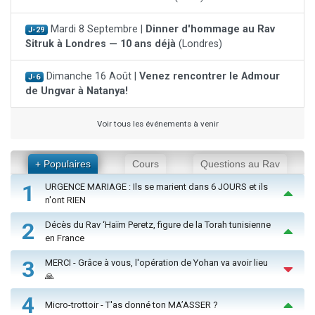
Mardi 8 Septembre |
Dinner d'hommage au Rav
J-29
Sitruk à Londres — 10 ans déjà
(Londres)
Dimanche 16 Août |
Venez rencontrer le Admour
J-6
de Ungvar à Natanya!
Voir tous les événements à venir
+ Populaires
Cours
Questions au Rav
1
URGENCE MARIAGE : Ils se marient dans 6 JOURS et ils
n'ont RIEN
2
Décès du Rav ‘Haïm Peretz, figure de la Torah tunisienne
en France
3
MERCI - Grâce à vous, l'opération de Yohan va avoir lieu
🙏
4
Micro-trottoir - T'as donné ton MA’ASSER ?