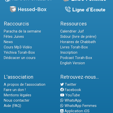
Raccourcis
Ressources
Paracha de la semaine
Calendrier Juif
Fêtes Juives
Sidour (livre de prière)
News
Horaires de Chabbath
Cours Mp3-Vidéo
Livres Torah-Box
Yéchiva Torah-Box
Inscription
Dédicacer un cours
Podcast Torah-Box
English Version
L'association
Retrouvez-nous...
A propos de l'association
Twitter
Faire un don !
Facebook
Mentions légales
YouTube
Nous contacter
WhatsApp
Aide (FAQ)
WhatsApp Femmes
Application iOS