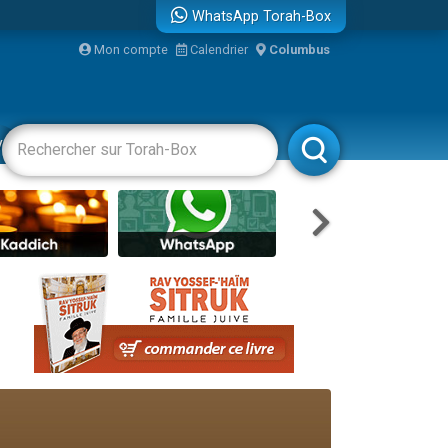
WhatsApp Torah-Box
Mon compte
Calendrier
Columbus
bre
vertissements
Livres
Rabbanim