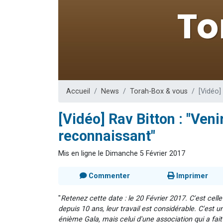
3 personnes 
2 personnes 
3 personnes 
2 nouvel
4 personn
Accueil
News
Torah-Box & vous
[Vidéo]
[Vidéo] Rav Bitton : "Veni
reconnaissant"
Mis en ligne le Dimanche 5 Février 2017
Commenter
Imprimer
"
Retenez cette date : le 20 Février 2017. C'est cell
depuis 10 ans, leur travail est considérable. C'est 
énième Gala, mais celui d'une association qui a fai