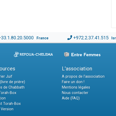
+33.1.80.20.5000
+972.2.37.41.515
France
Is
ources
L'association
ier Juif
A propos de l'association
(livre de prière)
Faire un don !
es de Chabbath
Mentions légales
 Torah-Box
Nous contacter
tion
Aide (FAQ)
t Torah-Box
 Version