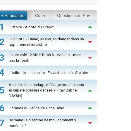
+ Populaires
Cours
Questions au Rav
1
Histoire - À bord du Titanic
2
URGENCE - Diane, 80 ans, en danger dans un
appartement insalubre
3
Ils ont volé 12 Sifré Torah à Levallois… mais
pas la Torah
4
L'édito de la semaine - En visite chez le Steipler
Assister à un mariage mélangé pour le repas
5
et séparé pour les danses ?! (Rav Gabriel
DAYAN)
6
Horaires du Jeûne de Ticha Béav
7
Je manque d'estime de moi, comment y
remédier ?