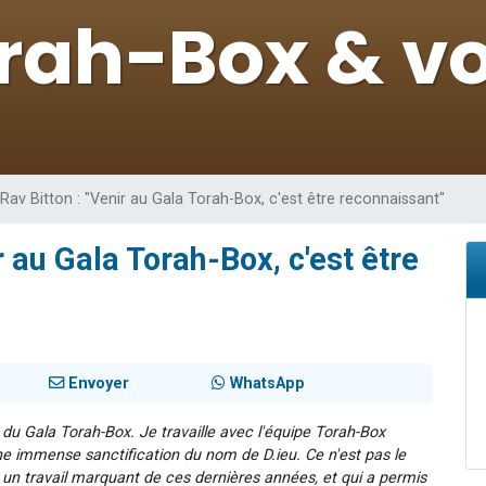
viennent de nous rejoindre sur WhatsApp
viennent de nous rejoindre sur WhatsApp
viennent de nous rejoindre sur WhatsApp
les musiques dans Torah-Box Music
es viennent de faire un don pour Reloger Rivka, 6 enfants, victime de violences
 Rav Bitton : "Venir au Gala Torah-Box, c'est être reconnaissant"
r au Gala Torah-Box, c'est être
Envoyer
WhatsApp
e du Gala Torah-Box. Je travaille avec l'équipe Torah-Box
une immense sanctification du nom de D.ieu. Ce n'est pas le
t un travail marquant de ces dernières années, et qui a permis