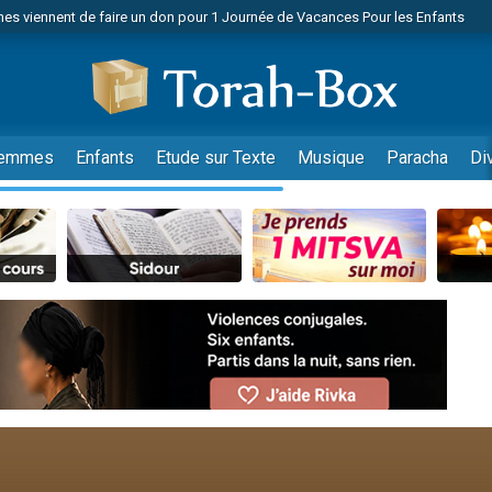
es viennent de faire un don pour 1 Journée de Vacances Pour les Enfants
 viennent de demander une bénédiction
viennent de nous rejoindre sur WhatsApp
49 places pour étudier en groupe sur Zoom
nes viennent de faire un don pour Diane, 80 ans, dans un appartement insalu
emmes
Enfants
Etude sur Texte
Musique
Paracha
Di
 donner son Maasser
viennent de nous rejoindre sur WhatsApp
viennent de nous rejoindre sur WhatsApp
es viennent de faire un don pour 5 jours de vacances aux Orphelins
de donner son Maasser
viennent de nous rejoindre sur WhatsApp
 viennent de demander une bénédiction
lles musiques dans Torah-Box Music
nnes viennent de faire un don pour Sauvez la jambe de Yohan
49 places pour étudier en groupe sur Zoom