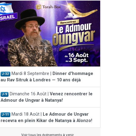
Mardi 8 Septembre |
Dinner d'hommage
J-32
au Rav Sitruk à Londres — 10 ans déjà
Dimanche 16 Août |
Venez rencontrer le
J-9
Admour de Ungvar à Natanya!
Mardi 18 Août |
Le Admour de Ungvar
J-11
recevra en plein Kikar de Natanya à Alonzo!
Voir tous les événements à venir