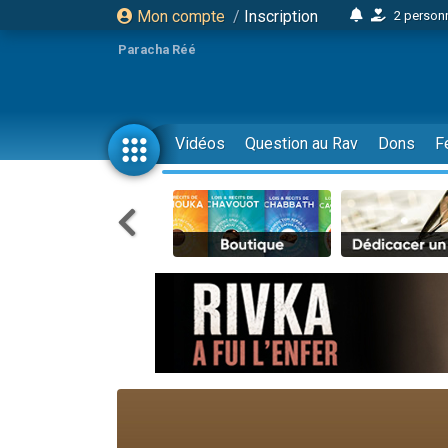
Mon compte
/
Inscription
2 personn
17 personnes
Paracha Réé
4 personnes 
Il reste 
23 person
Vidéos
Question au Rav
Dons
F
Eva vient de
4 personnes 
3 personnes 
3 personn
Odaya vient 
2 personnes 
13 personnes
12 nouve
30 perso
Il reste 