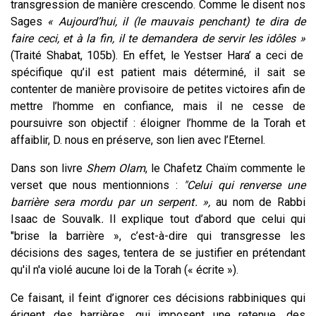
transgression de manière crescendo. Comme le disent nos
Sages
« Aujourd’hui, il (le mauvais penchant) te dira de
faire ceci, et à la fin, il te demandera de servir les idôles »
(Traité Shabat, 105b). En effet, le Yestser Hara’ a ceci de
spécifique qu’il est patient mais déterminé, il sait se
contenter de manière provisoire de petites victoires afin de
mettre l’homme en confiance, mais il ne cesse de
poursuivre son objectif : éloigner l’homme de la Torah et
affaiblir, D. nous en préserve, son lien avec l’Eternel.
Dans son livre
Shem Olam
, le Chafetz Chaïm commente le
verset que nous mentionnions :
"Celui qui renverse une
barrière sera mordu par un serpent. »,
au nom de Rabbi
Isaac de Souvalk
.
Il explique tout d’abord que celui qui
"brise la barrière », c’est-à-dire qui transgresse les
décisions des sages, tentera de se justifier en prétendant
qu'il n'a violé aucune loi de la Torah (« écrite »).
Ce faisant, il feint d’ignorer ces décisions rabbiniques qui
érigent des barrières, qui imposent une retenue, des