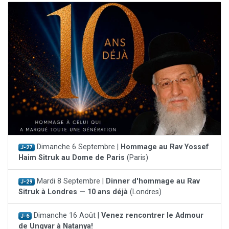
Dimanche 6 Septembre |
Hommage au Rav Yossef
J-27
Haim Sitruk au Dome de Paris
(Paris)
Mardi 8 Septembre |
Dinner d'hommage au Rav
J-29
Sitruk à Londres — 10 ans déjà
(Londres)
Dimanche 16 Août |
Venez rencontrer le Admour
J-6
de Ungvar à Natanya!