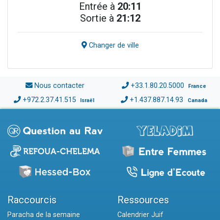
Entrée à
20:11
Sortie à
21:12
Changer de ville
Nous contacter
+33.1.80.20.5000
France
+972.2.37.41.515
+1.437.887.14.93
Israël
Canada
Raccourcis
Ressources
Paracha de la semaine
Calendrier Juif