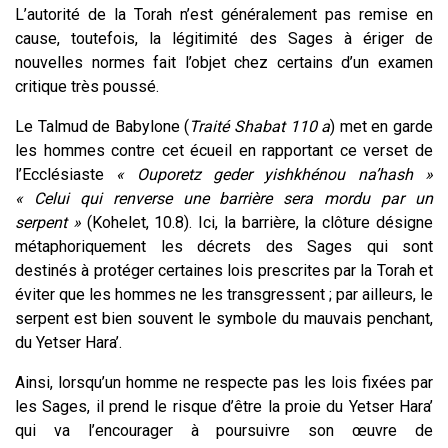
L’autorité de la Torah n’est généralement pas remise en
cause, toutefois, la légitimité des Sages à ériger de
nouvelles normes fait l’objet chez certains d’un examen
critique très poussé.
Le Talmud de Babylone (
Traité Shabat 110 a
) met en garde
les hommes contre cet écueil en rapportant ce verset de
l’Ecclésiaste
« Ouporetz geder yishkhénou na’hash »
« Celui qui renverse une barrière sera mordu par un
serpent »
(Kohelet, 10.8). Ici, la barrière, la clôture désigne
métaphoriquement les décrets des Sages qui sont
destinés à protéger certaines lois prescrites par la Torah et
éviter que les hommes ne les transgressent ; par ailleurs, le
serpent est bien souvent le symbole du mauvais penchant,
du Yetser Hara’.
Ainsi, lorsqu’un homme ne respecte pas les lois fixées par
les Sages, il prend le risque d’être la proie du Yetser Hara’
qui va l’encourager à poursuivre son œuvre de