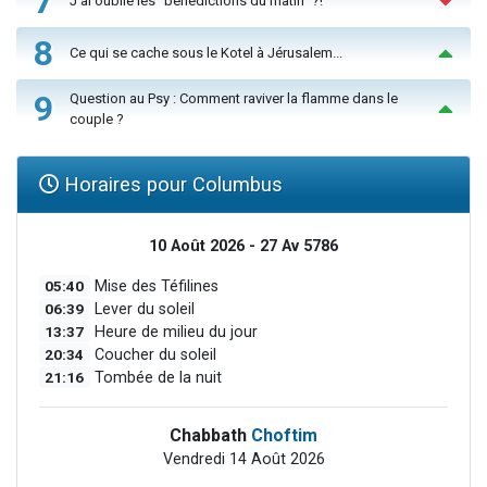
7
J'ai oublié les "bénédictions du matin" ?!
8
Ce qui se cache sous le Kotel à Jérusalem...
9
Question au Psy : Comment raviver la flamme dans le
couple ?
Horaires pour Columbus
10 Août 2026 - 27 Av 5786
05:40
Mise des Téfilines
06:39
Lever du soleil
13:37
Heure de milieu du jour
20:34
Coucher du soleil
21:16
Tombée de la nuit
Chabbath
Choftim
Vendredi 14 Août 2026