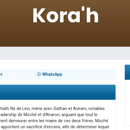
sion radio : Visions de grandeur n°104 : Le Chabbath et le Birkat Hamazone à 
 viennent de demander une bénédiction
de donner son Maasser
49 places pour étudier en groupe sur Zoom
 donner son Maasser
er
WhatsApp
ehath fils de Lévi, mène avec Dathan et Aviram, notables
 leadership de Moché et d'Aharon, arguant que tout le
uement demeurer entre les mains de ces deux frères. Moché
 apportent un sacrifice d'encens, afin de déterminer lequel