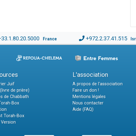
+33.1.80.20.5000
+972.2.37.41.515
France
Is
ources
L'association
ier Juif
A propos de l'association
(livre de prière)
Faire un don !
es de Chabbath
Mentions légales
 Torah-Box
Nous contacter
tion
Aide (FAQ)
t Torah-Box
 Version