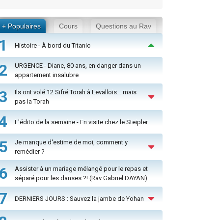
+ Populaires
Cours
Questions au Rav
1
Histoire - À bord du Titanic
2
URGENCE - Diane, 80 ans, en danger dans un
appartement insalubre
3
Ils ont volé 12 Sifré Torah à Levallois… mais
pas la Torah
4
L'édito de la semaine - En visite chez le Steipler
5
Je manque d'estime de moi, comment y
remédier ?
6
Assister à un mariage mélangé pour le repas et
séparé pour les danses ?! (Rav Gabriel DAYAN)
7
DERNIERS JOURS : Sauvez la jambe de Yohan