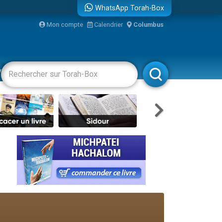
WhatsApp Torah-Box
Mon compte
Calendrier
Columbus
re
vertissements
Livres
Rabbanim