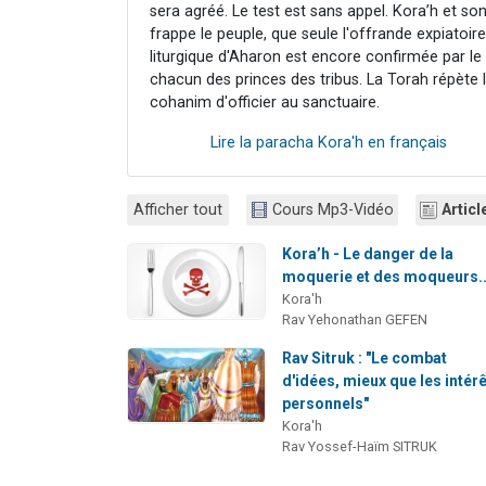
sera agréé. Le test est sans appel. Kora’h et so
frappe le peuple, que seule l'offrande expiatoi
liturgique d'Aharon est encore confirmée par le f
chacun des princes des tribus. La Torah répète le
cohanim d'officier au sanctuaire.
Lire la paracha Kora'h en français
Afficher tout
Cours Mp3-Vidéo
Articl
Kora’h - Le danger de la
moquerie et des moqueurs..
Kora'h
Rav Yehonathan GEFEN
Rav Sitruk : "Le combat
d'idées, mieux que les intér
personnels"
Kora'h
Rav Yossef-Haïm SITRUK