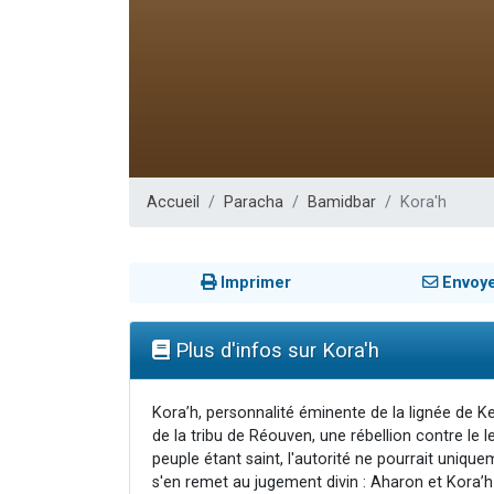
Nouvelle émis
61 personnes
Ariel vient 
Il reste 
Eva vient de
Accueil
Paracha
Bamidbar
Kora'h
Imprimer
Envoy
Plus d'infos sur Kora'h
Kora’h, personnalité éminente de la lignée de K
de la tribu de Réouven, une rébellion contre le
peuple étant saint, l'autorité ne pourrait uniq
s'en remet au jugement divin : Aharon et Kora’h