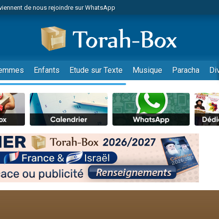
viennent de nous rejoindre sur WhatsApp
viennent de nous rejoindre sur WhatsApp
de donner son Maasser
es viennent de faire un don pour 5 jours de vacances aux Orphelins
es viennent de faire un don pour Diane, 80 ans, dans un appartement insalub
emmes
Enfants
Etude sur Texte
Musique
Paracha
Di
 viennent de demander une bénédiction
viennent de nous rejoindre sur WhatsApp
nnes viennent de faire un don pour Sauvez la jambe de Yohan
49 places pour étudier en groupe sur Zoom
lles musiques dans Torah-Box Music
viennent de nous rejoindre sur WhatsApp
viennent de nous rejoindre sur WhatsApp
viennent de nous rejoindre sur WhatsApp
les musiques dans Torah-Box Music
es viennent de faire un don pour Tsédaka : pauvres d'Israel