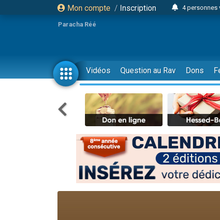
Mon compte
/
Inscription
4 personnes 
3 personnes 
Paracha Réé
Odaya vient 
3 personn
3 personn
Vidéos
Question au Rav
Dons
F
13 personnes
2 personnes 
30 perso
Il reste 
12 nouve
3 personnes 
2 personnes 
3 personnes 
2 nouvel
8 personn