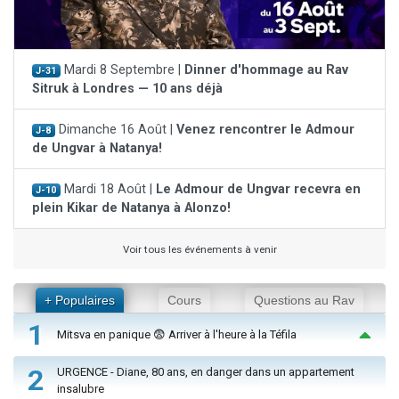
Mardi 8 Septembre |
Dinner d'hommage au Rav
J-31
Sitruk à Londres — 10 ans déjà
Dimanche 16 Août |
Venez rencontrer le Admour
J-8
de Ungvar à Natanya!
Mardi 18 Août |
Le Admour de Ungvar recevra en
J-10
plein Kikar de Natanya à Alonzo!
Voir tous les événements à venir
+ Populaires
Cours
Questions au Rav
1
Mitsva en panique 😨 Arriver à l'heure à la Téfila
2
URGENCE - Diane, 80 ans, en danger dans un appartement
insalubre