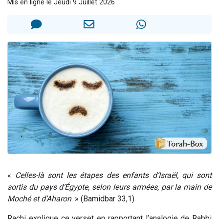
Mis en ligne le Jeudi 9 Juillet 2026
2 personnes viennent de nous rejoindre sur WhatsApp
13 personnes viennent de demander une bénédiction
Il reste 49 places pour étudier en groupe sur Zoom
12 nouvelles musiques dans Torah-Box Music
2 personnes viennent de nous rejoindre sur WhatsApp
«
Celles-là sont les étapes des enfants d’Israël, qui sont
sortis du pays d’Égypte, selon leurs armées, par la main de
Moché et d’Aharon
. » (Bamidbar 33,1)
Rachi explique ce verset en rapportant l’analogie de Rabbi