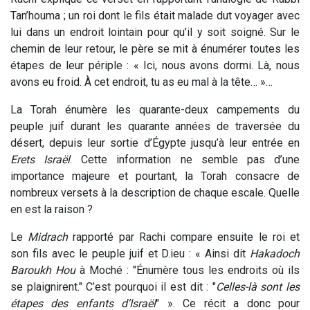
Tan’houma ; un roi dont le fils était malade dut voyager avec
lui dans un endroit lointain pour qu’il y soit soigné. Sur le
chemin de leur retour, le père se mit à énumérer toutes les
étapes de leur périple : « Ici, nous avons dormi. Là, nous
avons eu froid. À cet endroit, tu as eu mal à la tête… »…
La Torah énumère les quarante-deux campements du
peuple juif durant les quarante années de traversée du
désert, depuis leur sortie d’Égypte jusqu’à leur entrée en
Erets Israël
. Cette information ne semble pas d’une
importance majeure et pourtant, la Torah consacre de
nombreux versets à la description de chaque escale. Quelle
en est la raison ?
Le
Midrach
rapporté par Rachi compare ensuite le roi et
son fils avec le peuple juif et D.ieu : « Ainsi dit
Hakadoch
Baroukh Hou
à Moché : "Énumère tous les endroits où ils
se plaignirent." C’est pourquoi il est dit : "
Celles-là sont les
étapes des enfants d’Israël
" ». Ce récit a donc pour