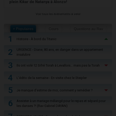
plein Kikar de Natanya à Alonzo!
Voir tous les événements à venir
+ Populaires
Cours
Questions au Rav
1
Histoire - À bord du Titanic
2
URGENCE - Diane, 80 ans, en danger dans un appartement
insalubre
3
Ils ont volé 12 Sifré Torah à Levallois… mais pas la Torah
4
L'édito de la semaine - En visite chez le Steipler
5
Je manque d'estime de moi, comment y remédier ?
6
Assister à un mariage mélangé pour le repas et séparé pour
les danses ?! (Rav Gabriel DAYAN)