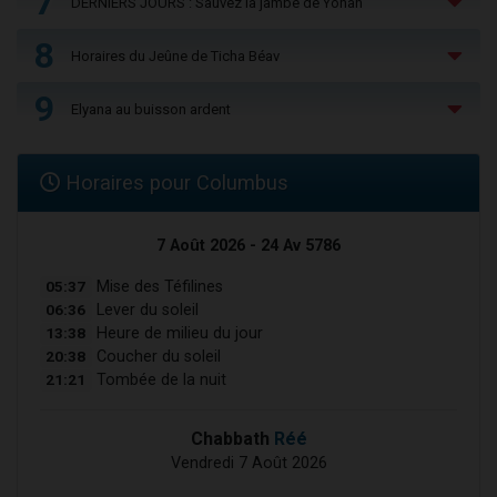
7
DERNIERS JOURS : Sauvez la jambe de Yohan
8
Horaires du Jeûne de Ticha Béav
9
Elyana au buisson ardent
Horaires pour Columbus
7 Août 2026 - 24 Av 5786
05:37
Mise des Téfilines
06:36
Lever du soleil
13:38
Heure de milieu du jour
20:38
Coucher du soleil
21:21
Tombée de la nuit
Chabbath
Réé
Vendredi 7 Août 2026