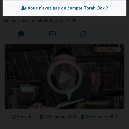
parole
Nouvelle émission radio : Visions de grandeur n°104 : Le Chabbath et le Birkat Hamazone à travers le temps
Vous n'avez pas de compte Torah-Box ?
Rav Moché KAUFMANN
61 personnes viennent de demander une bénédiction
Mis en ligne le Vendredi 14 Juillet 2023
Ariel vient de donner son Maasser
Il reste 49 places pour étudier en groupe sur Zoom
Eva vient de donner son Maasser
5 minutes
Télécharger MP4
Télécharger MP3