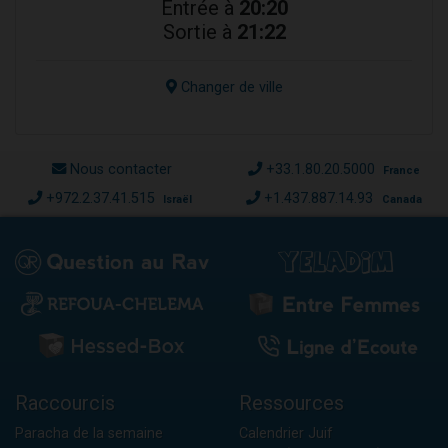
Entrée à
20:20
Sortie à
21:22
Changer de ville
Nous contacter
+33.1.80.20.5000
France
+972.2.37.41.515
+1.437.887.14.93
Israël
Canada
Raccourcis
Ressources
Paracha de la semaine
Calendrier Juif