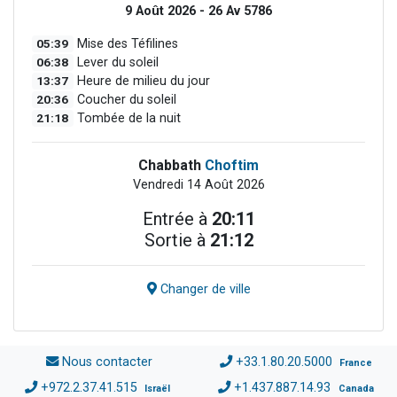
9 Août 2026 - 26 Av 5786
05:39
Mise des Téfilines
06:38
Lever du soleil
13:37
Heure de milieu du jour
20:36
Coucher du soleil
21:18
Tombée de la nuit
Chabbath
Choftim
Vendredi 14 Août 2026
Entrée à
20:11
Sortie à
21:12
Changer de ville
Nous contacter
+33.1.80.20.5000
France
+972.2.37.41.515
+1.437.887.14.93
Israël
Canada