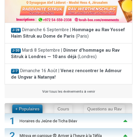
Dimanche 6 Septembre |
Hommage au Rav Yossef
J-28
Haim Sitruk au Dome de Paris
(Paris)
Mardi 8 Septembre |
Dinner d'hommage au Rav
J-30
Sitruk à Londres — 10 ans déjà
(Londres)
Dimanche 16 Août |
Venez rencontrer le Admour
J-7
de Ungvar à Natanya!
Voir tous les événements à venir
+ Populaires
Cours
Questions au Rav
1
Horaires du Jeûne de Ticha Béav
2
Mitsva en panique 😨 Arriver à l'heure à la Téfila