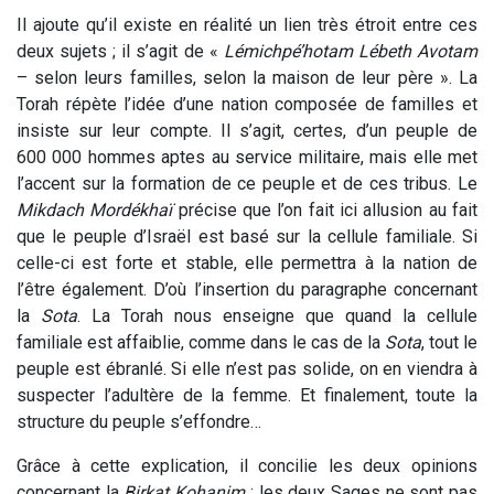
Il ajoute qu’il existe en réalité un lien très étroit entre ces
deux sujets ; il s’agit de «
Lémichpé’hotam Lébeth Avotam
– selon leurs familles, selon la maison de leur père ». La
Torah répète l’idée d’une nation composée de familles et
insiste sur leur compte. Il s’agit, certes, d’un peuple de
600 000 hommes aptes au service militaire, mais elle met
l’accent sur la formation de ce peuple et de ces tribus. Le
Mikdach Mordékhaï
précise que l’on fait ici allusion au fait
que le peuple d’Israël est basé sur la cellule familiale. Si
celle-ci est forte et stable, elle permettra à la nation de
l’être également. D’où l’insertion du paragraphe concernant
la
Sota
. La Torah nous enseigne que quand la cellule
familiale est affaiblie, comme dans le cas de la
Sota
, tout le
peuple est ébranlé. Si elle n’est pas solide, on en viendra à
suspecter l’adultère de la femme. Et finalement, toute la
structure du peuple s’effondre…
Grâce à cette explication, il concilie les deux opinions
concernant la
Birkat Kohanim
; les deux Sages ne sont pas