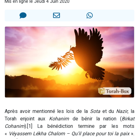
Mis en ligne le Jeudi 4 Juin 2020
17 personnes viennent de demander une bénédiction
4 personnes viennent de nous rejoindre sur WhatsApp
Il reste 49 places pour étudier en groupe sur Zoom
Eva vient de donner son Maasser
Eli vient de donner son Maasser
Après avoir mentionné les lois de la
Sota
et du
Nazir
, la
Torah enjoint aux
Kohanim
de bénir la nation (
Birkat
Cohanim
).
[1] La bénédiction termine par les mots
«
Véyassem Lékha Chalom – Qu’il place pour toi la paix
».