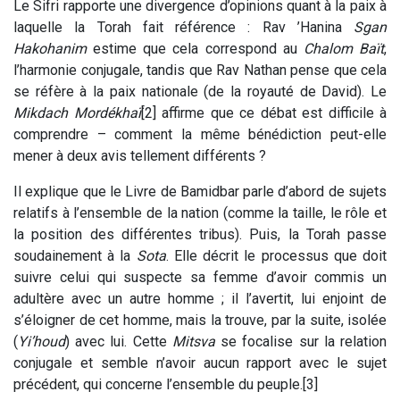
Le Sifri rapporte une divergence d’opinions quant à la paix à
laquelle la Torah fait référence : Rav ’Hanina
Sgan
Hakohanim
estime que cela correspond au
Chalom Baït
,
l’harmonie conjugale, tandis que Rav Nathan pense que cela
se réfère à la paix nationale (de la royauté de David). Le
Mikdach Mordékhaï
[2] affirme que ce débat est difficile à
comprendre – comment la même bénédiction peut-elle
mener à deux avis tellement différents ?
Il explique que le Livre de Bamidbar parle d’abord de sujets
relatifs à l’ensemble de la nation (comme la taille, le rôle et
la position des différentes tribus). Puis, la Torah passe
soudainement à la
Sota
. Elle décrit le processus que doit
suivre celui qui suspecte sa femme d’avoir commis un
adultère avec un autre homme ; il l’avertit, lui enjoint de
s’éloigner de cet homme, mais la trouve, par la suite, isolée
(
Yi’houd
) avec lui. Cette
Mitsva
se focalise sur la relation
conjugale et semble n’avoir aucun rapport avec le sujet
précédent, qui concerne l’ensemble du peuple.[3]