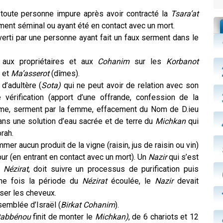
 toute personne impure après avoir contracté la
Tsara’at
ement séminal ou ayant été en contact avec un mort.
nverti par une personne ayant fait un faux serment dans le
 aux propriétaires et aux
Cohanim
sur les
Korbanot
 et
Ma’asserot
(dîmes).
d’adultère (
Sota)
qui ne peut avoir de relation avec son
 vérification (apport d’une offrande, confession de la
mme, serment par la femme, effacement du Nom de D.ieu
ans une solution d’eau sacrée et de terre du
Michkan
qui
rah.
er aucun produit de la vigne (raisin, jus de raisin ou vin)
ur (en entrant en contact avec un mort). Un
Nazir
qui s’est
n
Nézirat
, doit suivre un processus de purification puis
ne fois la période du
Nézirat
écoulée, le
Nazir
devait
ser les cheveux.
semblée d’Israël (
Birkat Cohanim
).
abbénou
finit de monter le
Michkan)
, de 6 chariots et 12