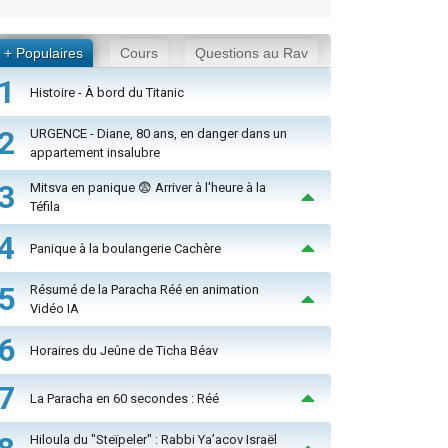
+ Populaires
Cours
Questions au Rav
1
Histoire - À bord du Titanic
2
URGENCE - Diane, 80 ans, en danger dans un
appartement insalubre
3
Mitsva en panique 😨 Arriver à l'heure à la
Téfila
4
Panique à la boulangerie Cachère
5
Résumé de la Paracha Réé en animation
Vidéo IA
6
Horaires du Jeûne de Ticha Béav
7
La Paracha en 60 secondes : Réé
Hiloula du "Steïpeler" : Rabbi Ya’acov Israël