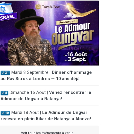
Mardi 8 Septembre |
Dinner d'hommage
J-31
au Rav Sitruk à Londres — 10 ans déjà
Dimanche 16 Août |
Venez rencontrer le
J-8
Admour de Ungvar à Natanya!
Mardi 18 Août |
Le Admour de Ungvar
J-10
recevra en plein Kikar de Natanya à Alonzo!
Voir tous les événements à venir