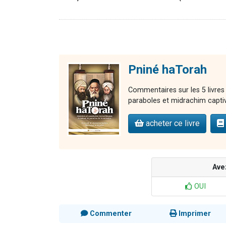
Pniné haTorah
Commentaires sur les 5 livres
paraboles et midrachim capti
acheter ce livre
Ave
OUI
Commenter
Imprimer