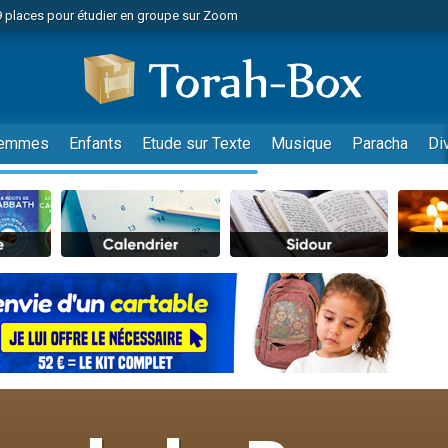
49 places pour étudier en groupe sur Zoom
nes viennent de faire un don pour Diane, 80 ans, dans un appartement insalu
viennent de nous rejoindre sur WhatsApp
viennent de nous rejoindre sur WhatsApp
es viennent de faire un don pour Reloger Rivka, 6 enfants, victime de violences
emmes
Enfants
Etude sur Texte
Musique
Paracha
Di
es viennent de faire un don pour 1 Journée de Vacances Pour les Enfants
 viennent de demander une bénédiction
viennent de nous rejoindre sur WhatsApp
49 places pour étudier en groupe sur Zoom
 donner son Maasser
viennent de nous rejoindre sur WhatsApp
viennent de nous rejoindre sur WhatsApp
de donner son Maasser
es viennent de faire un don pour 5 jours de vacances aux Orphelins
viennent de nous rejoindre sur WhatsApp