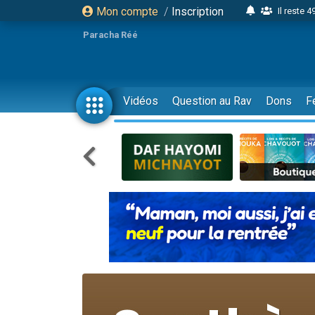
Mon compte
/
Inscription
Il reste 
16 person
Paracha Réé
2 personnes 
6 personnes 
4 personn
Vidéos
Question au Rav
Dons
F
2 personn
17 personnes
4 personnes 
Il reste 
Eva vient de
4 personnes 
3 personnes 
Odaya vient 
3 personn
2 personnes 