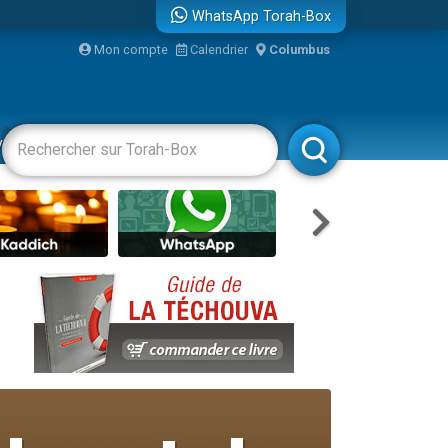
WhatsApp Torah-Box
bre
Mon compte
Calendrier
Columbus
...
vertissements
Livres
Rabbanim