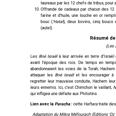
taureaux par les 12 chefs de tribus, pour 
Offrande de cadeaux par chacun des 12 c
farine et d’huile, une louche en or rempl
bouc (
‘Hatat
), deux bovins, cinq boucs 
(autel).
Résumé de 
(Les 
Les
Bné Israël
à leur arrivée en terre d’Israë
avant l’époque des rois. De temps en temps
abandonnaient les voies de la Torah, Hachem i
attaquer les
Bné Israël
et les encourager à 
regretter leur mauvaise conduite, Hachem leur 
leurs ennemis. Ici, c’est Chimchon le vaillant,
N
qui infligea une défaite aux Philistins.
Lien avec la
Paracha
:
cette
Haftara
traite des
Adaptation du Mikra Méfourach (Editions ‘Oz