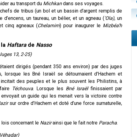
aider au transport du
Michkan
dans ses voyages.
hefs de tribus (un bol et un bassin d’argent remplis de
ie d’encens, un taureau, un bélier, et un agneau (
‘Ola)
, un
et cinq agneaux (
Chelamim
) pour inaugurer le
Mizbéa’h
la
Haftara
de
Nasso
Juges 13, 2-25)
l étaient dirigés (pendant 350 ans environ) par des juges
, lorsque les Bné Israël se détournaient d'Hachem et
ncitait des peuples et le plus souvent les Philistins, à
faire
Téchouva
. Lorsque les
Bné Israël
finissaient par
envoyait un guide qui les menait vers la victoire contre
azir
sur ordre d’Hachem et doté d’une force surnaturelle,
 lois concernant le
Nazir
ainsi que le fait notre
Paracha
.
 Véhadar)