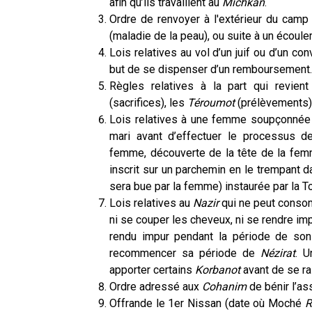
afin qu’ils travaillent au
Michkan
.
Ordre de renvoyer à l'extérieur du camp
(maladie de la peau), ou suite à un écoul
Lois relatives au vol d’un juif ou d’un co
but de se dispenser d’un remboursement.
Règles relatives à la part qui revient
(sacrifices), les
Téroumot
(prélèvements)
Lois relatives à une femme soupçonnée 
mari avant d’effectuer le processus de
femme, découverte de la tête de la fe
inscrit sur un parchemin en le trempant d
sera bue par la femme) instaurée par la To
Lois relatives au
Nazir
qui ne peut consomm
ni se couper les cheveux, ni se rendre imp
rendu impur pendant la période de so
recommencer sa période de
Nézirat
. U
apporter certains
Korbanot
avant de se ra
Ordre adressé aux
Cohanim
de bénir l’as
Offrande le 1er Nissan (date où Moché
R