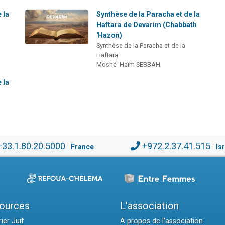
 la
Synthèse de la Paracha et de la
Haftara de Devarim (Chabbath
'Hazon)
Synthèse de la Paracha et de la
Haftara
Moshé 'Haïm SEBBAH
 la
+33.1.80.20.5000
+972.2.37.41.515
France
Is
ources
L'association
ier Juif
A propos de l'association