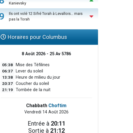
8
Kanievsky
9
Ils ont volé 12 Sifré Torah à Levallois… mais
pas la Torah
Horaires pour Columbus
8 Août 2026 - 25 Av 5786
05:38
Mise des Téfilines
06:37
Lever du soleil
13:38
Heure de milieu du jour
20:37
Coucher du soleil
21:19
Tombée de la nuit
Chabbath
Choftim
Vendredi 14 Août 2026
Entrée à
20:11
Sortie à
21:12