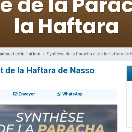
 viennent de demander une bénédiction
nnes viennent de faire un don pour Sauvez la jambe de Yohan
49 places pour étudier en groupe sur Zoom
lles musiques dans Torah-Box Music
 viennent de demander une bénédiction
acha et de la Haftara
Synthèse de la Paracha et de la Haftara de
t de la Haftara de Nasso
Envoyer
WhatsApp