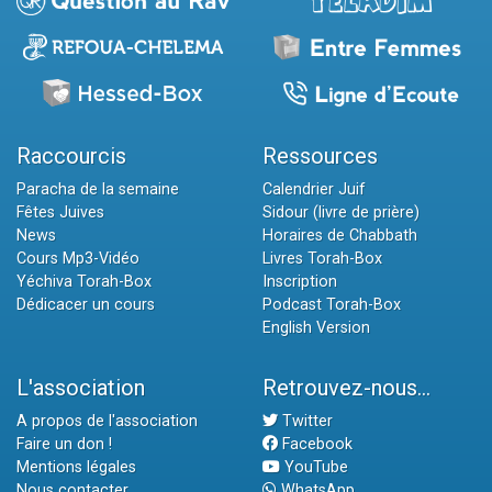
Raccourcis
Ressources
Paracha de la semaine
Calendrier Juif
Fêtes Juives
Sidour (livre de prière)
News
Horaires de Chabbath
Cours Mp3-Vidéo
Livres Torah-Box
Yéchiva Torah-Box
Inscription
Dédicacer un cours
Podcast Torah-Box
English Version
L'association
Retrouvez-nous...
A propos de l'association
Twitter
Faire un don !
Facebook
Mentions légales
YouTube
Nous contacter
WhatsApp