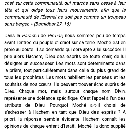
chef sur cette communauté, qui marche sans cesse à leur
tête et qui dirige tous leurs mouvements, afin que la
communauté de l’Éternel ne soit pas comme un troupeau
sans berger. » (Bamidbar 27, 16)
Dans la
Paracha
de
Pin’has
, nous sommes peu de temps
avant l’entrée du peuple d’Israël sur sa terre. Moché est en
proie au doute. Il se demande qui sera apte à lui succéder. Il
prie alors Hachem, D.ieu des esprits de toute chair, de lui
désigner un successeur. Les mots sont déterminants dans
la prière, tout particulièrement dans celle du plus grand de
tous les prophètes. Les mots habillent les pensées et les
souhaits de nos cœurs. Ils peuvent trouver écho auprès de
D.ieu. Chaque mot, mais surtout chaque nom Divin,
représente une doléance spécifique. C’est l’appel à l’un des
attributs de D.ieu. Pourquoi Moché a-t-il choisi de
s’adresser à Hachem en tant que D.ieu des esprits ? A
priori, la réponse semble évidente. Hachem connaît les
opinions de chaque enfant d’Israël. Moché l’a donc supplié