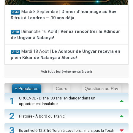
Mardi 8 Septembre |
Dinner d'hommage au Rav
J-33
Sitruk à Londres — 10 ans déjà
Dimanche 16 Août |
Venez rencontrer le Admour
J-10
de Ungvar à Natanya!
Mardi 18 Août |
Le Admour de Ungvar recevra en
J-12
plein Kikar de Natanya à Alonzo!
Voir tous les événements à venir
+ Populaires
Cours
Questions au Rav
1
URGENCE - Diane, 80 ans, en danger dans un
appartement insalubre
2
Histoire - À bord du Titanic
3
Ils ont volé 12 Sifré Torah à Levallois… mais pas la Torah