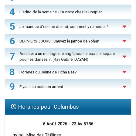
4
L'édito de la semaine - En visite chez le Steipler
5
Je manque d'estime de moi, comment y remédier ?
6
DERNIERS JOURS : Sauvez la jambe de Yohan
7
Assister à un mariage mélangé pour le repas et séparé
pour les danses ?! (Rav Gabriel DAYAN)
8
Horaires du Jeûne de Ticha Béav
9
Elyana au buisson ardent
Horaires pour Columbus
6 Août 2026 - 23 Av 5786
05:36
Mise des Téfilines