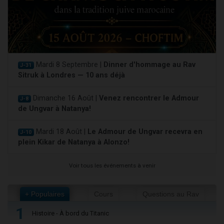
Mardi 8 Septembre |
Dinner d'hommage au Rav
J-31
Sitruk à Londres — 10 ans déjà
Dimanche 16 Août |
Venez rencontrer le Admour
J-8
de Ungvar à Natanya!
Mardi 18 Août |
Le Admour de Ungvar recevra en
J-10
plein Kikar de Natanya à Alonzo!
Voir tous les événements à venir
+ Populaires
Cours
Questions au Rav
1
Histoire - À bord du Titanic