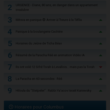
2
URGENCE - Diane, 80 ans, en danger dans un appartement
insalubre
3
Mitsva en panique 😨 Arriver à l'heure à la Téfila
4
Panique à la boulangerie Cachère
5
Horaires du Jeûne de Ticha Béav
6
Résumé de la Paracha Réé en animation Vidéo IA
7
Ils ont volé 12 Sifré Torah à Levallois… mais pas la Torah
8
La Paracha en 60 secondes : Réé
9
Hiloula du "Steïpeler" : Rabbi Ya’acov Israël Kanievsky
Horaires pour Columbus