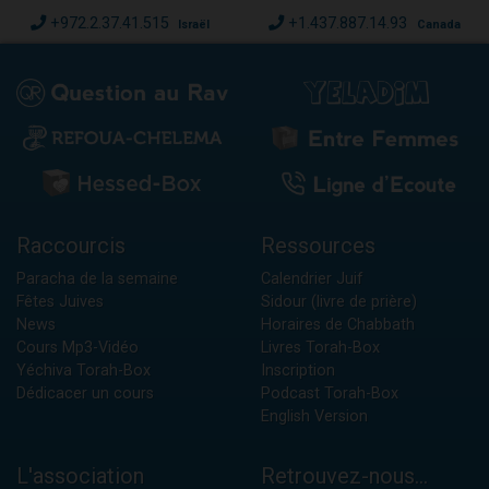
+972.2.37.41.515
+1.437.887.14.93
Israël
Canada
Raccourcis
Ressources
Paracha de la semaine
Calendrier Juif
Fêtes Juives
Sidour (livre de prière)
News
Horaires de Chabbath
Cours Mp3-Vidéo
Livres Torah-Box
Yéchiva Torah-Box
Inscription
Dédicacer un cours
Podcast Torah-Box
English Version
L'association
Retrouvez-nous...