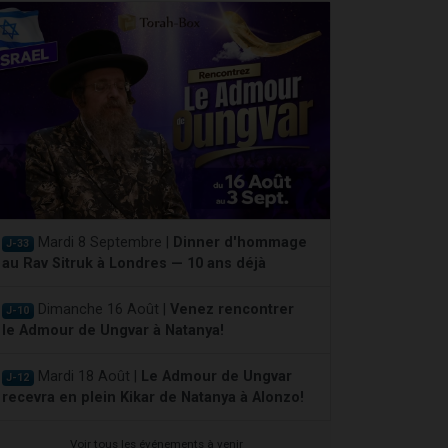
Mardi 8 Septembre |
Dinner d'hommage
J-33
au Rav Sitruk à Londres — 10 ans déjà
Dimanche 16 Août |
Venez rencontrer
J-10
le Admour de Ungvar à Natanya!
Mardi 18 Août |
Le Admour de Ungvar
J-12
recevra en plein Kikar de Natanya à Alonzo!
Voir tous les événements à venir