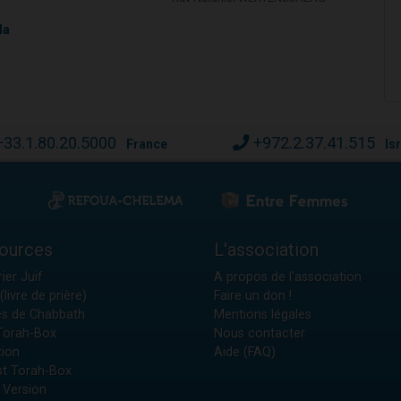
la
+33.1.80.20.5000
+972.2.37.41.515
France
Is
ources
L'association
ier Juif
A propos de l'association
(livre de prière)
Faire un don !
es de Chabbath
Mentions légales
 Torah-Box
Nous contacter
tion
Aide (FAQ)
t Torah-Box
 Version