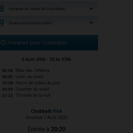
8
Horaires du Jeûne de Ticha Béav
9
Elyana au buisson ardent
Horaires pour Columbus
6 Août 2026 - 23 Av 5786
05:36
Mise des Téfilines
06:35
Lever du soleil
13:38
Heure de milieu du jour
20:39
Coucher du soleil
21:22
Tombée de la nuit
Chabbath
Réé
Vendredi 7 Août 2026
Entrée à
20:20