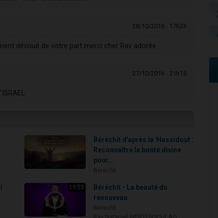
28/10/2016 - 17h33
ement dévoué de votre part merci cher Rav adorée
27/10/2016 - 21h15
d'ISRAEL
Béréchit d'après la 'Hassidout :
Reconnaître la bonté divine
pour...
Berechit
i
Béréchit - La beauté du
19:53
renouveau
Berechit
Rav Nataniel WERTENSCHLAG