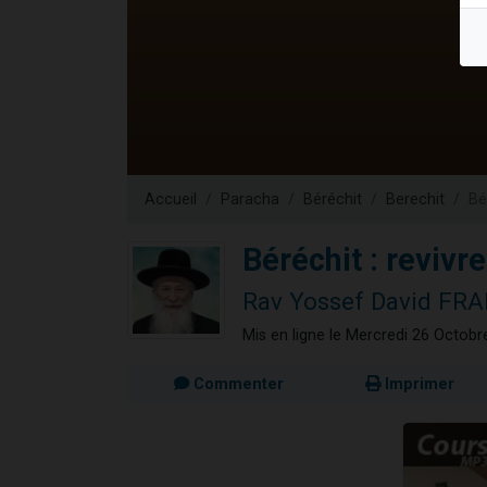
Nouvelle émis
61 personnes
Ariel vient 
Il reste 
Eva vient de
Accueil
Paracha
Béréchit
Berechit
Bé
Béréchit : revivr
Rav Yossef David F
Mis en ligne le Mercredi 26 Octob
Commenter
Imprimer