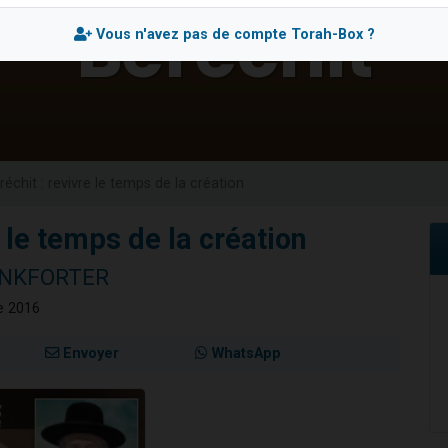
sion radio : Visions de grandeur n°104 : Le Chabbath et le Birkat Hamazone à 
Vous n'avez pas de compte Torah-Box ?
 viennent de demander une bénédiction
de donner son Maasser
49 places pour étudier en groupe sur Zoom
 donner son Maasser
réchit : revivre le temps de la création
e le temps de la création
RANKFORTER
re 2016
Envoyer
WhatsApp