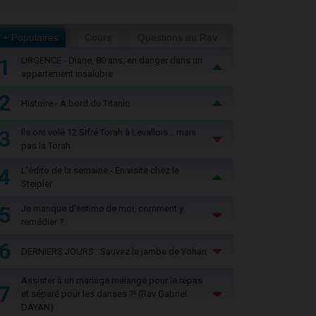
+ Populaires
Cours
Questions au Rav
1
URGENCE - Diane, 80 ans, en danger dans un
appartement insalubre
2
Histoire - À bord du Titanic
3
Ils ont volé 12 Sifré Torah à Levallois… mais
pas la Torah
4
L'édito de la semaine - En visite chez le
Steipler
5
Je manque d'estime de moi, comment y
remédier ?
6
DERNIERS JOURS : Sauvez la jambe de Yohan
Assister à un mariage mélangé pour le repas
7
et séparé pour les danses ?! (Rav Gabriel
DAYAN)