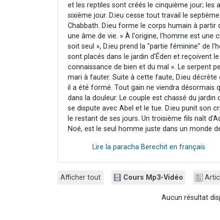
et les reptiles sont créés le cinquième jour; les
sixième jour. D.ieu cesse tout travail le septième
Chabbath. D.ieu forme le corps humain à partir de
une âme de vie. » À l'origine, l'homme est une cr
soit seul », D.ieu prend la "partie féminine" de
sont placés dans le jardin d'Éden et reçoivent 
connaissance de bien et du mal ». Le serpent pe
mari à fauter. Suite à cette faute, D.ieu décrè
il a été formé. Tout gain ne viendra désormais qu
dans la douleur. Le couple est chassé du jardin 
se dispute avec Abel et le tue. D.ieu punit son 
le restant de ses jours. Un troisième fils naît 
Noé, est le seul homme juste dans un monde d
Lire la paracha Berechit en français
Afficher tout
Cours Mp3-Vidéo
Artic
Aucun résultat dis