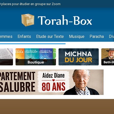
49 places pour étudier en groupe sur Zoom
nes viennent de faire un don pour Diane, 80 ans, dans un appartement insalu
viennent de nous rejoindre sur WhatsApp
viennent de nous rejoindre sur WhatsApp
es viennent de faire un don pour Reloger Rivka, 6 enfants, victime de violences
emmes
Enfants
Etude sur Texte
Musique
Paracha
Di
es viennent de faire un don pour 1 Journée de Vacances Pour les Enfants
 viennent de demander une bénédiction
viennent de nous rejoindre sur WhatsApp
49 places pour étudier en groupe sur Zoom
 donner son Maasser
viennent de nous rejoindre sur WhatsApp
viennent de nous rejoindre sur WhatsApp
de donner son Maasser
es viennent de faire un don pour 5 jours de vacances aux Orphelins
viennent de nous rejoindre sur WhatsApp