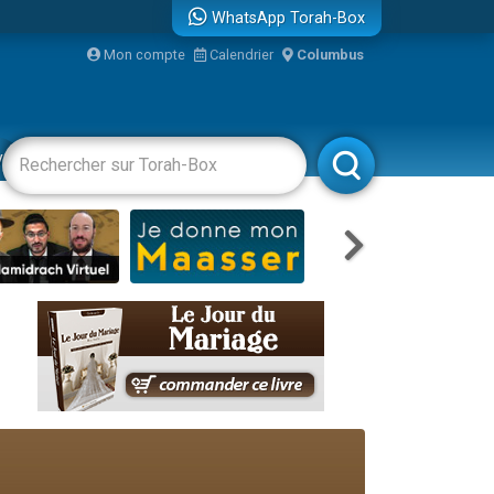
WhatsApp Torah-Box
bre
Mon compte
Calendrier
Columbus
...
vertissements
Livres
Rabbanim