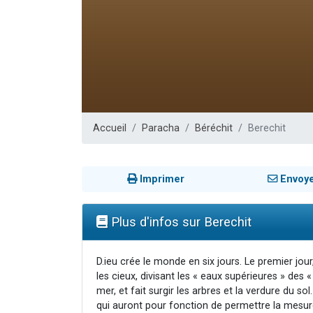
13 personnes
30 perso
Il reste 
12 nouve
29 personnes
Accueil
Paracha
Béréchit
Berechit
Imprimer
Envoy
Plus d'infos sur Berechit
D.ieu crée le monde en six jours. Le premier jour,
les cieux, divisant les « eaux supérieures » des « 
mer, et fait surgir les arbres et la verdure du sol.
qui auront pour fonction de permettre la mesure 