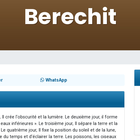
 viennent de demander une bénédiction
nnes viennent de faire un don pour Sauvez la jambe de Yohan
49 places pour étudier en groupe sur Zoom
lles musiques dans Torah-Box Music
 viennent de demander une bénédiction
er
WhatsApp
 Il crée l'obscurité et la lumière. Le deuxième jour, il forme
eaux inférieures ». Le troisième jour, Il sépare la terre et la
 Le quatrième jour, Il fixe la position du soleil et de la lune,
du temps et d'éclairer la terre. Les poissons, les oiseaux