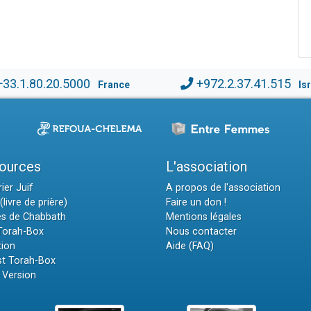
+33.1.80.20.5000
+972.2.37.41.515
France
Is
ources
L'association
ier Juif
A propos de l'association
(livre de prière)
Faire un don !
es de Chabbath
Mentions légales
 Torah-Box
Nous contacter
tion
Aide (FAQ)
t Torah-Box
 Version