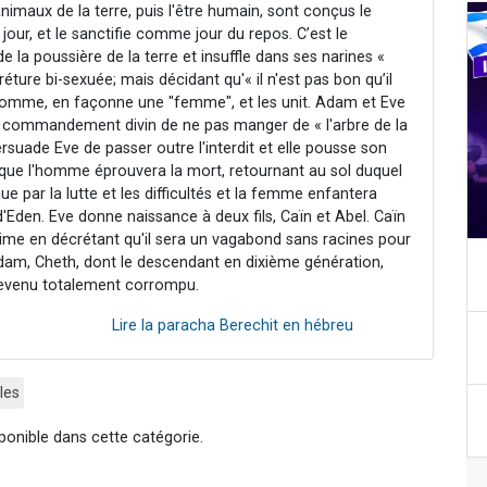
 animaux de la terre, puis l'être humain, sont conçus le
 jour, et le sanctifie comme jour du repos. C’est le
 la poussière de la terre et insuffle dans ses narines «
éture bi-sexuée; mais décidant qu'« il n'est pas bon qu’il
 l'homme, en façonne une "femme", et les unit. Adam et Eve
le commandement divin de ne pas manger de « l'arbre de la
rsuade Eve de passer outre l'interdit et elle pousse son
te que l'homme éprouvera la mort, retournant au sol duquel
e par la lutte et les difficultés et la femme enfantera
d'Eden. Eve donne naissance à deux fils, Caïn et Abel. Caïn
crime en décrétant qu'il sera un vagabond sans racines pour
d’Adam, Cheth, dont le descendant en dixième génération,
evenu totalement corrompu.
Lire la paracha Berechit en hébreu
les
ponible dans cette catégorie.