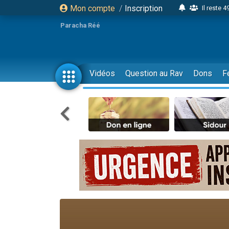
Mon compte
/
Inscription
Il reste 
16 person
Paracha Réé
2 personnes 
6 personnes 
4 personn
Vidéos
Question au Rav
Dons
F
2 personn
17 personnes
4 personnes 
Il reste 
Eva vient de
4 personnes 
3 personnes 
Odaya vient 
3 personn
2 personnes 