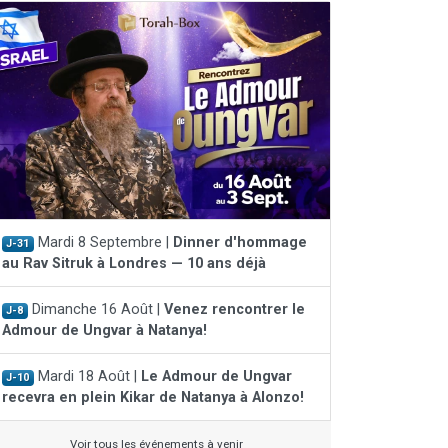
Mardi 8 Septembre |
Dinner d'hommage
J-31
au Rav Sitruk à Londres — 10 ans déjà
Dimanche 16 Août |
Venez rencontrer le
J-8
Admour de Ungvar à Natanya!
Mardi 18 Août |
Le Admour de Ungvar
J-10
recevra en plein Kikar de Natanya à Alonzo!
Voir tous les événements à venir