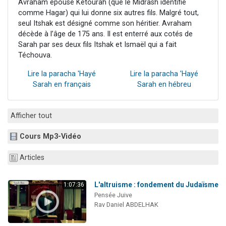
Avraham épouse Kétourah (que le Midrash identifie
comme Hagar) qui lui donne six autres fils. Malgré tout,
seul Itshak est désigné comme son héritier. Avraham
décède à l’âge de 175 ans. Il est enterré aux cotés de
Sarah par ses deux fils Itshak et Ismaël qui a fait
Téchouva.
Lire la paracha 'Hayé
Lire la paracha 'Hayé
Sarah en français
Sarah en hébreu
Afficher tout
Cours Mp3-Vidéo
Articles
L'altruisme : fondement du Judaïsme
1:07:36
Pensée Juive
Rav Daniel ABDELHAK