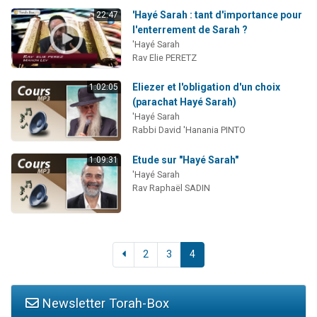
'Hayé Sarah : tant d'importance pour
22:47
l'enterrement de Sarah ?
'Hayé Sarah
Rav Elie PERETZ
Eliezer et l'obligation d'un choix
1:02:05
(parachat Hayé Sarah)
'Hayé Sarah
Rabbi David 'Hanania PINTO
Etude sur "Hayé Sarah"
1:09:31
'Hayé Sarah
Rav Raphaël SADIN
2
3
4
Newsletter Torah-Box