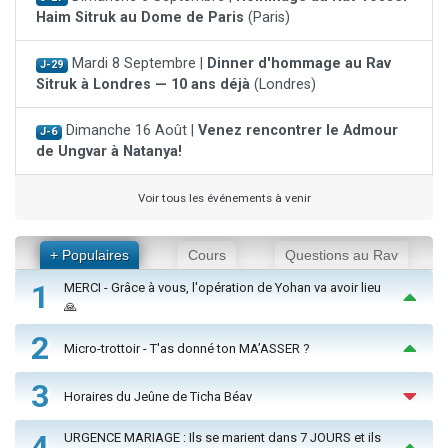
Haim Sitruk au Dome de Paris
(Paris)
Mardi 8 Septembre |
Dinner d'hommage au Rav
J-29
Sitruk à Londres — 10 ans déjà
(Londres)
Dimanche 16 Août |
Venez rencontrer le Admour
J-6
de Ungvar à Natanya!
Voir tous les événements à venir
+ Populaires
Cours
Questions au Rav
1
MERCI - Grâce à vous, l'opération de Yohan va avoir lieu
🙏
2
Micro-trottoir - T'as donné ton MA’ASSER ?
3
Horaires du Jeûne de Ticha Béav
4
URGENCE MARIAGE : Ils se marient dans 7 JOURS et ils