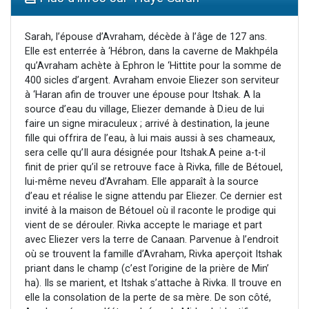
11 personnes viennent de demander une bénédiction
Il reste 49 places pour étudier en groupe sur Zoom
Sarah, l’épouse d’Avraham, décède à l’âge de 127 ans.
Elle est enterrée à ‘Hébron, dans la caverne de Makhpéla
3 personnes viennent de faire un don pour Diane, 80 ans, dans un appartement insalubre
qu’Avraham achète à Ephron le ‘Hittite pour la somme de
2 personnes viennent de nous rejoindre sur WhatsApp
400 sicles d’argent. Avraham envoie Eliezer son serviteur
à ‘Haran afin de trouver une épouse pour Itshak. A la
2 personnes viennent de faire un don pour Tsédaka : pauvres d'Israel
source d’eau du village, Eliezer demande à D.ieu de lui
faire un signe miraculeux ; arrivé à destination, la jeune
fille qui offrira de l’eau, à lui mais aussi à ses chameaux,
sera celle qu’Il aura désignée pour Itshak.A peine a-t-il
finit de prier qu’il se retrouve face à Rivka, fille de Bétouel,
lui-même neveu d’Avraham. Elle apparaît à la source
d’eau et réalise le signe attendu par Eliezer. Ce dernier est
invité à la maison de Bétouel où il raconte le prodige qui
vient de se dérouler. Rivka accepte le mariage et part
avec Eliezer vers la terre de Canaan. Parvenue à l’endroit
où se trouvent la famille d’Avraham, Rivka aperçoit Itshak
priant dans le champ (c’est l’origine de la prière de Min’
ha). Ils se marient, et Itshak s’attache à Rivka. Il trouve en
elle la consolation de la perte de sa mère. De son côté,