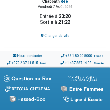
Chabbath
Réé
Vendredi 7 Août 2026
Entrée à
20:20
Sortie à
21:22
Changer de ville
Nous contacter
+33.1.80.20.5000
France
+972.2.37.41.515
+1.437.887.14.93
Israël
Canada