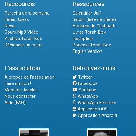
Raccourcis
Ressources
Paracha de la semaine
Calendrier Juif
Fêtes Juives
Sidour (livre de prière)
News
Horaires de Chabbath
Cours Mp3-Vidéo
Livres Torah-Box
Yéchiva Torah-Box
Inscription
Dédicacer un cours
Podcast Torah-Box
English Version
L'association
Retrouvez-nous...
A propos de l'association
Twitter
Faire un don !
Facebook
Mentions légales
YouTube
Nous contacter
WhatsApp
Aide (FAQ)
WhatsApp Femmes
Application iOS
Application Android