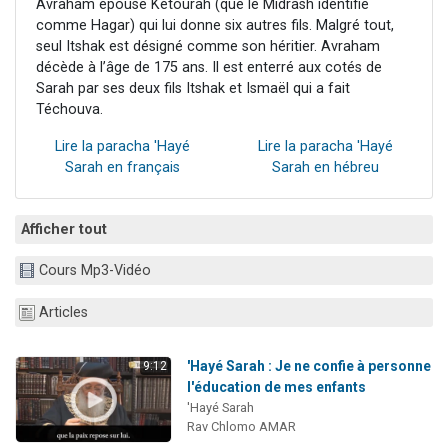
Avraham épouse Kétourah (que le Midrash identifie
comme Hagar) qui lui donne six autres fils. Malgré tout,
seul Itshak est désigné comme son héritier. Avraham
décède à l’âge de 175 ans. Il est enterré aux cotés de
Sarah par ses deux fils Itshak et Ismaël qui a fait
Téchouva.
Lire la paracha 'Hayé
Lire la paracha 'Hayé
Sarah en français
Sarah en hébreu
Afficher tout
Cours Mp3-Vidéo
Articles
'Hayé Sarah : Je ne confie à personne
9:12
l'éducation de mes enfants
'Hayé Sarah
Rav Chlomo AMAR