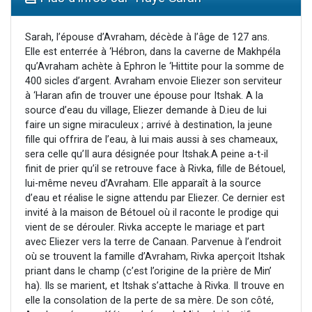
2 personnes viennent de nous rejoindre sur WhatsApp
2 nouvelles musiques dans Torah-Box Music
Sarah, l’épouse d’Avraham, décède à l’âge de 127 ans.
Elle est enterrée à ‘Hébron, dans la caverne de Makhpéla
3 personnes viennent de nous rejoindre sur WhatsApp
qu’Avraham achète à Ephron le ‘Hittite pour la somme de
8 personnes viennent de faire un don pour Tsédaka : pauvres d'Israel
400 sicles d’argent. Avraham envoie Eliezer son serviteur
à ‘Haran afin de trouver une épouse pour Itshak. A la
2 personnes viennent de faire un don pour 1 Journée de Vacances Pour les Enfants
source d’eau du village, Eliezer demande à D.ieu de lui
faire un signe miraculeux ; arrivé à destination, la jeune
fille qui offrira de l’eau, à lui mais aussi à ses chameaux,
sera celle qu’Il aura désignée pour Itshak.A peine a-t-il
finit de prier qu’il se retrouve face à Rivka, fille de Bétouel,
lui-même neveu d’Avraham. Elle apparaît à la source
d’eau et réalise le signe attendu par Eliezer. Ce dernier est
invité à la maison de Bétouel où il raconte le prodige qui
vient de se dérouler. Rivka accepte le mariage et part
avec Eliezer vers la terre de Canaan. Parvenue à l’endroit
où se trouvent la famille d’Avraham, Rivka aperçoit Itshak
priant dans le champ (c’est l’origine de la prière de Min’
ha). Ils se marient, et Itshak s’attache à Rivka. Il trouve en
elle la consolation de la perte de sa mère. De son côté,