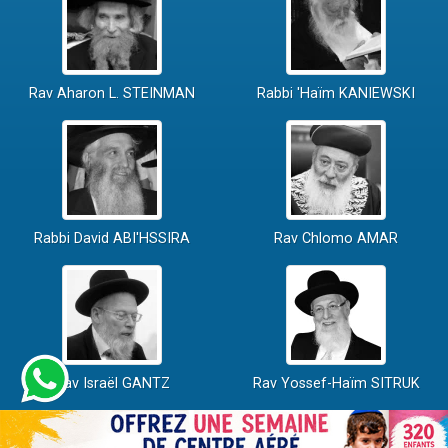
Rav Aharon L. STEINMAN
Rabbi 'Haïm KANIEWSKI
Rabbi David ABI'HSSIRA
Rav Chlomo AMAR
Rav Israël GANTZ
Rav Yossef-Haïm SITRUK