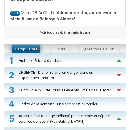
Mardi 18 Août |
Le Admour de Ungvar recevra en
J-11
plein Kikar de Natanya à Alonzo!
Voir tous les événements à venir
+ Populaires
Cours
Questions au Rav
1
Histoire - À bord du Titanic
2
URGENCE - Diane, 80 ans, en danger dans un
appartement insalubre
3
Ils ont volé 12 Sifré Torah à Levallois… mais pas la Torah
4
L'édito de la semaine - En visite chez le Steipler
5
Assister à un mariage mélangé pour le repas et séparé
pour les danses ?! (Rav Gabriel DAYAN)