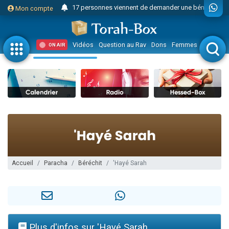
17 personnes viennent de demander une bénédiction
Mon compte
4 personnes viennent de nous rejoindre sur WhatsApp
Il reste 49 places pour étudier en groupe sur Zoom
Vidéos
Question au Rav
Dons
Femmes
Enfants
ON AIR
23 personnes viennent de faire un don pour Diane, 80 ans, dans un appartement insalubre
Eva vient de donner son Maasser
4 personnes viennent de nous rejoindre sur WhatsApp
3 personnes viennent de nous rejoindre sur WhatsApp
3 personnes viennent de faire un don pour 5 jours de vacances aux Orphelins
Odaya vient de donner son Maasser
13 personnes viennent de demander une bénédiction
2 personnes viennent de nous rejoindre sur WhatsApp
Accueil
Paracha
Béréchit
'Hayé Sarah
30 personnes viennent de faire un don pour Sauvez la jambe de Yohan
12 nouvelles musiques dans Torah-Box Music
Il reste 49 places pour étudier en groupe sur Zoom
3 personnes viennent de nous rejoindre sur WhatsApp
Plus d'infos sur 'Hayé Sarah