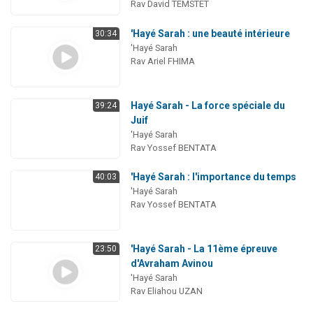
Rav David TEMSTET
'Hayé Sarah : une beauté intérieure
30:34
'Hayé Sarah
Rav Ariel FHIMA
Hayé Sarah - La force spéciale du
39:24
Juif
'Hayé Sarah
Rav Yossef BENTATA
'Hayé Sarah : l'importance du temps
40:03
'Hayé Sarah
Rav Yossef BENTATA
'Hayé Sarah - La 11ème épreuve
23:50
d'Avraham Avinou
'Hayé Sarah
Rav Eliahou UZAN