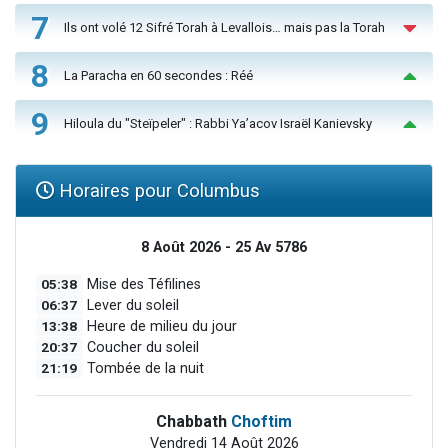
7
Ils ont volé 12 Sifré Torah à Levallois… mais pas la Torah
8
La Paracha en 60 secondes : Réé
9
Hiloula du "Steïpeler" : Rabbi Ya’acov Israël Kanievsky
Horaires pour Columbus
8 Août 2026 - 25 Av 5786
05:38
Mise des Téfilines
06:37
Lever du soleil
13:38
Heure de milieu du jour
20:37
Coucher du soleil
21:19
Tombée de la nuit
Chabbath
Choftim
Vendredi 14 Août 2026