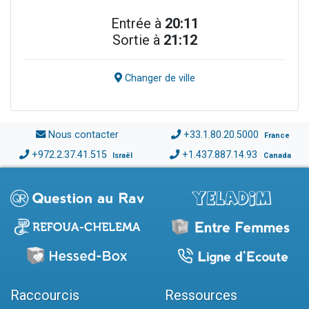
Entrée à
20:11
Sortie à
21:12
Changer de ville
Nous contacter
+33.1.80.20.5000
France
+972.2.37.41.515
+1.437.887.14.93
Israël
Canada
Raccourcis
Ressources