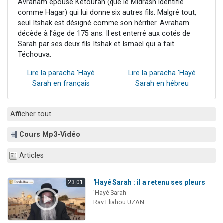
Avraham épouse Kétourah (que le Midrash identifie
comme Hagar) qui lui donne six autres fils. Malgré tout,
seul Itshak est désigné comme son héritier. Avraham
décède à l’âge de 175 ans. Il est enterré aux cotés de
Sarah par ses deux fils Itshak et Ismaël qui a fait
Téchouva.
Lire la paracha 'Hayé
Lire la paracha 'Hayé
Sarah en français
Sarah en hébreu
Afficher tout
Cours Mp3-Vidéo
Articles
'Hayé Sarah : il a retenu ses pleurs
23:01
'Hayé Sarah
Rav Eliahou UZAN