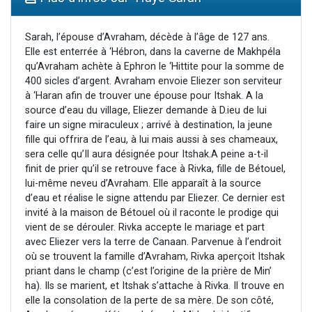
Il reste 49 places pour étudier en groupe sur Zoom
12 nouvelles musiques dans Torah-Box Music
Sarah, l’épouse d’Avraham, décède à l’âge de 127 ans.
Elle est enterrée à ‘Hébron, dans la caverne de Makhpéla
3 personnes viennent de nous rejoindre sur WhatsApp
qu’Avraham achète à Ephron le ‘Hittite pour la somme de
2 personnes viennent de nous rejoindre sur WhatsApp
400 sicles d’argent. Avraham envoie Eliezer son serviteur
à ‘Haran afin de trouver une épouse pour Itshak. A la
2 personnes viennent de nous rejoindre sur WhatsApp
source d’eau du village, Eliezer demande à D.ieu de lui
faire un signe miraculeux ; arrivé à destination, la jeune
fille qui offrira de l’eau, à lui mais aussi à ses chameaux,
sera celle qu’Il aura désignée pour Itshak.A peine a-t-il
finit de prier qu’il se retrouve face à Rivka, fille de Bétouel,
lui-même neveu d’Avraham. Elle apparaît à la source
d’eau et réalise le signe attendu par Eliezer. Ce dernier est
invité à la maison de Bétouel où il raconte le prodige qui
vient de se dérouler. Rivka accepte le mariage et part
avec Eliezer vers la terre de Canaan. Parvenue à l’endroit
où se trouvent la famille d’Avraham, Rivka aperçoit Itshak
priant dans le champ (c’est l’origine de la prière de Min’
ha). Ils se marient, et Itshak s’attache à Rivka. Il trouve en
elle la consolation de la perte de sa mère. De son côté,