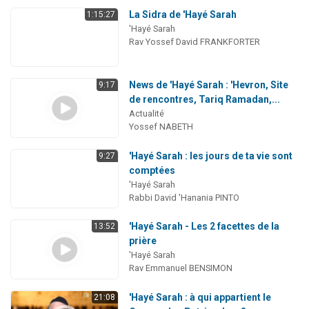
La Sidra de 'Hayé Sarah
1:15:27
'Hayé Sarah
Rav Yossef David FRANKFORTER
News de 'Hayé Sarah : 'Hevron, Site
9:17
de rencontres, Tariq Ramadan,...
Actualité
Yossef NABETH
'Hayé Sarah : les jours de ta vie sont
9:27
comptées
'Hayé Sarah
Rabbi David 'Hanania PINTO
'Hayé Sarah - Les 2 facettes de la
13:52
prière
'Hayé Sarah
Rav Emmanuel BENSIMON
'Hayé Sarah : à qui appartient le
21:08