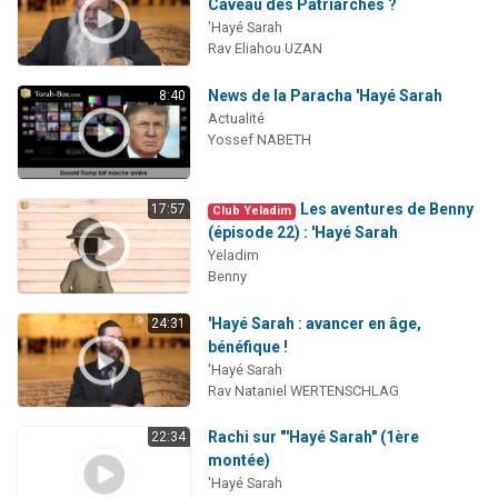
Caveau des Patriarches ?
'Hayé Sarah
Rav Eliahou UZAN
News de la Paracha 'Hayé Sarah
8:40
Actualité
Yossef NABETH
Les aventures de Benny
17:57
Club Yeladim
(épisode 22) : 'Hayé Sarah
Yeladim
Benny
'Hayé Sarah : avancer en âge,
24:31
bénéfique !
'Hayé Sarah
Rav Nataniel WERTENSCHLAG
Rachi sur "'Hayé Sarah" (1ère
22:34
montée)
'Hayé Sarah