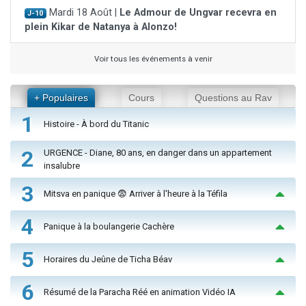
Mardi 18 Août |
Le Admour de Ungvar recevra en
J-10
plein Kikar de Natanya à Alonzo!
Voir tous les événements à venir
+ Populaires
Cours
Questions au Rav
1
Histoire - À bord du Titanic
2
URGENCE - Diane, 80 ans, en danger dans un appartement
insalubre
3
Mitsva en panique 😨 Arriver à l'heure à la Téfila
4
Panique à la boulangerie Cachère
5
Horaires du Jeûne de Ticha Béav
6
Résumé de la Paracha Réé en animation Vidéo IA