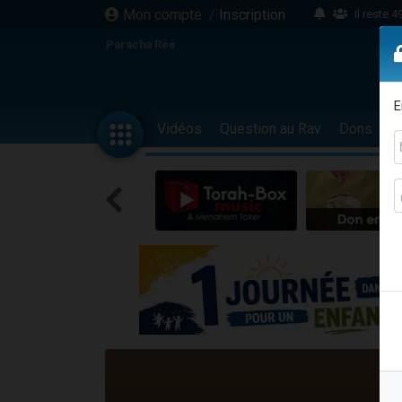
Mon compte
/
Inscription
Il reste 
16 person
Paracha Réé
2 personnes 
6 personnes 
E
4 personn
Vidéos
Question au Rav
Dons
F
2 personn
17 personnes
4 personnes 
Il reste 
Eva vient de
4 personnes 
3 personnes 
Odaya vient 
3 personn
2 personnes 