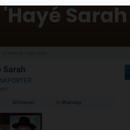
 viennent de demander une bénédiction
nnes viennent de faire un don pour Sauvez la jambe de Yohan
49 places pour étudier en groupe sur Zoom
lles musiques dans Torah-Box Music
 viennent de demander une bénédiction
La Sidra de 'Hayé Sarah
é Sarah
RANKFORTER
2017
Envoyer
WhatsApp