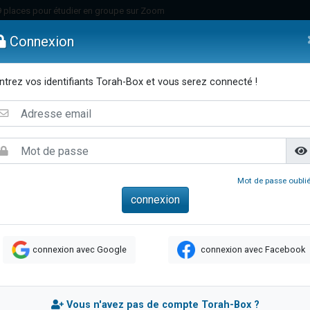
49 places pour étudier en groupe sur Zoom
nes viennent de faire un don pour Diane, 80 ans, dans un appartement insalu
Connexion
viennent de nous rejoindre sur WhatsApp
viennent de nous rejoindre sur WhatsApp
ntrez vos identifiants Torah-Box et vous serez connecté !
es viennent de faire un don pour Reloger Rivka, 6 enfants, victime de violences
emmes
Enfants
Etude sur Texte
Musique
Paracha
Di
es viennent de faire un don pour 1 Journée de Vacances Pour les Enfants
 viennent de demander une bénédiction
viennent de nous rejoindre sur WhatsApp
49 places pour étudier en groupe sur Zoom
Mot de passe oublié
 donner son Maasser
viennent de nous rejoindre sur WhatsApp
viennent de nous rejoindre sur WhatsApp
connexion avec Google
connexion avec Facebook
de donner son Maasser
es viennent de faire un don pour 5 jours de vacances aux Orphelins
viennent de nous rejoindre sur WhatsApp
Vous n'avez pas de compte Torah-Box ?