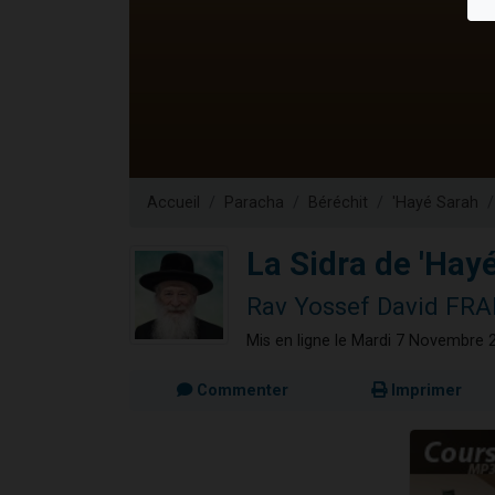
13 personnes
30 perso
Il reste 
12 nouve
29 personnes
Accueil
Paracha
Béréchit
'Hayé Sarah
La Sidra de 'Hay
Rav Yossef David F
Mis en ligne le Mardi 7 Novembre 
Commenter
Imprimer