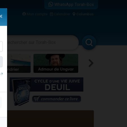
WhatsApp Torah-Box
bre
Mon compte
Calendrier
Columbus
×
...
vertissements
Livres
Rabbanim
 ?