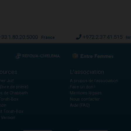
+33.1.80.20.5000
+972.2.37.41.515
France
Is
ources
L'association
ier Juif
A propos de l'association
(livre de prière)
Faire un don !
es de Chabbath
Mentions légales
 Torah-Box
Nous contacter
tion
Aide (FAQ)
t Torah-Box
 Version