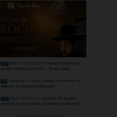
Mardi 8 Septembre |
Dinner d'hommage
J-31
au Rav Sitruk à Londres — 10 ans déjà
Dimanche 16 Août |
Venez rencontrer le
J-8
Admour de Ungvar à Natanya!
Mardi 18 Août |
Le Admour de Ungvar
J-10
recevra en plein Kikar de Natanya à Alonzo!
Voir tous les événements à venir