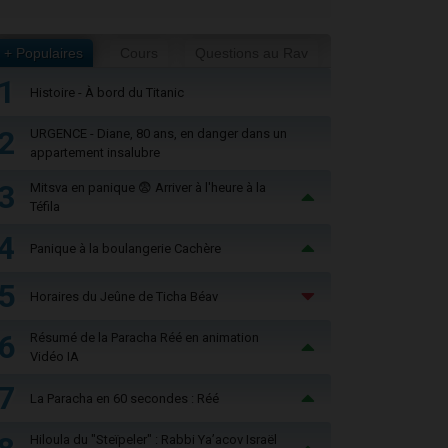
+ Populaires
Cours
Questions au Rav
1
Histoire - À bord du Titanic
2
URGENCE - Diane, 80 ans, en danger dans un
appartement insalubre
3
Mitsva en panique 😨 Arriver à l'heure à la
Téfila
4
Panique à la boulangerie Cachère
5
Horaires du Jeûne de Ticha Béav
6
Résumé de la Paracha Réé en animation
Vidéo IA
7
La Paracha en 60 secondes : Réé
Hiloula du "Steïpeler" : Rabbi Ya’acov Israël