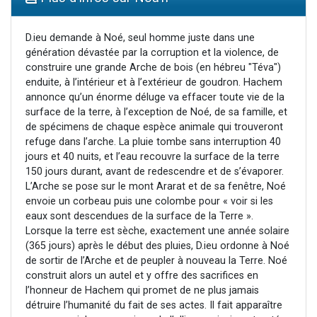
Il reste 49 places pour étudier en groupe sur Zoom
Eva vient de donner son Maasser
D.ieu demande à Noé, seul homme juste dans une
génération dévastée par la corruption et la violence, de
4 personnes viennent de nous rejoindre sur WhatsApp
construire une grande Arche de bois (en hébreu "Téva")
3 personnes viennent de nous rejoindre sur WhatsApp
enduite, à l’intérieur et à l’extérieur de goudron. Hachem
annonce qu’un énorme déluge va effacer toute vie de la
3 personnes viennent de faire un don pour Événements Torah-Box
surface de la terre, à l’exception de Noé, de sa famille, et
de spécimens de chaque espèce animale qui trouveront
refuge dans l’arche. La pluie tombe sans interruption 40
jours et 40 nuits, et l’eau recouvre la surface de la terre
150 jours durant, avant de redescendre et de s’évaporer.
L’Arche se pose sur le mont Ararat et de sa fenêtre, Noé
envoie un corbeau puis une colombe pour « voir si les
eaux sont descendues de la surface de la Terre ».
Lorsque la terre est sèche, exactement une année solaire
(365 jours) après le début des pluies, D.ieu ordonne à Noé
de sortir de l’Arche et de peupler à nouveau la Terre. Noé
construit alors un autel et y offre des sacrifices en
l’honneur de Hachem qui promet de ne plus jamais
détruire l’humanité du fait de ses actes. Il fait apparaître