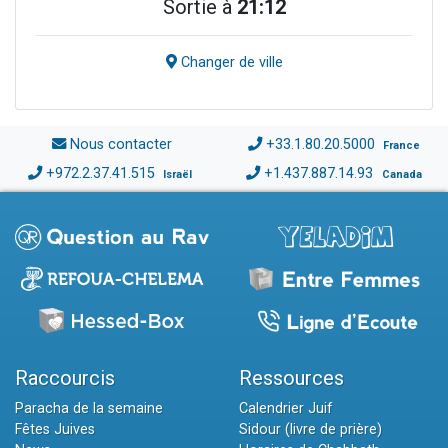
Sortie à
21:12
Changer de ville
Nous contacter
+33.1.80.20.5000
France
+972.2.37.41.515
+1.437.887.14.93
Israël
Canada
Raccourcis
Ressources
Paracha de la semaine
Calendrier Juif
Fêtes Juives
Sidour (livre de prière)