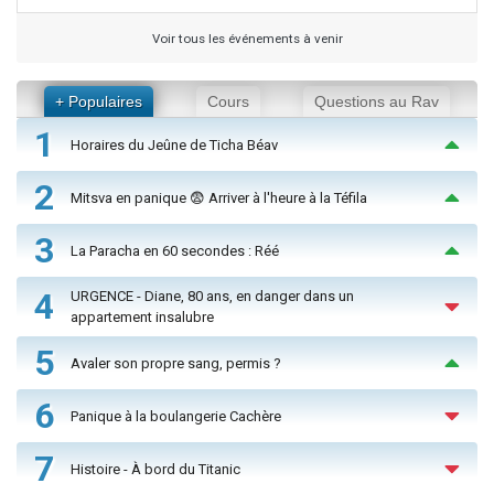
Voir tous les événements à venir
+ Populaires
Cours
Questions au Rav
1
Horaires du Jeûne de Ticha Béav
2
Mitsva en panique 😨 Arriver à l'heure à la Téfila
3
La Paracha en 60 secondes : Réé
4
URGENCE - Diane, 80 ans, en danger dans un
appartement insalubre
5
Avaler son propre sang, permis ?
6
Panique à la boulangerie Cachère
7
Histoire - À bord du Titanic