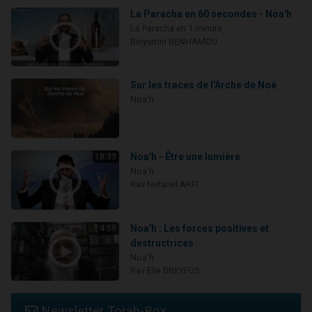
La Paracha en 60 secondes - Noa'h
La Paracha en 1 minute
Binyamin BENHAMOU
Sur les traces de l'Arche de Noé
Noa'h
Noa'h - Être une lumière
18:33
Noa'h
Rav Netanel ARFI
Noa'h : Les forces positives et
4:59
destructrices
Noa'h
Rav Elie DREYFUS
Newsletter Torah-Box