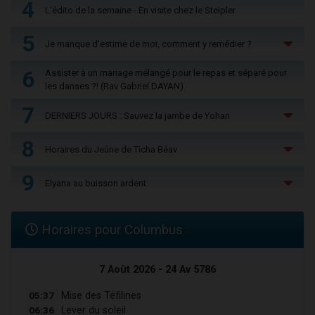
4
L'édito de la semaine - En visite chez le Steipler
5
Je manque d'estime de moi, comment y remédier ?
6
Assister à un mariage mélangé pour le repas et séparé pour
les danses ?! (Rav Gabriel DAYAN)
7
DERNIERS JOURS : Sauvez la jambe de Yohan
8
Horaires du Jeûne de Ticha Béav
9
Elyana au buisson ardent
Horaires pour Columbus
7 Août 2026 - 24 Av 5786
05:37
Mise des Téfilines
06:36
Lever du soleil