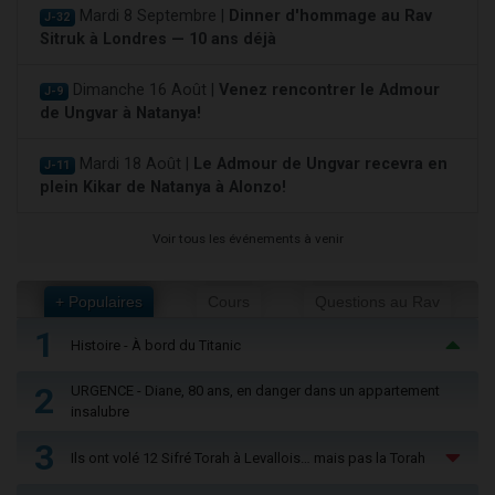
Mardi 8 Septembre |
Dinner d'hommage au Rav
J-32
Sitruk à Londres — 10 ans déjà
Dimanche 16 Août |
Venez rencontrer le Admour
J-9
de Ungvar à Natanya!
Mardi 18 Août |
Le Admour de Ungvar recevra en
J-11
plein Kikar de Natanya à Alonzo!
Voir tous les événements à venir
+ Populaires
Cours
Questions au Rav
1
Histoire - À bord du Titanic
2
URGENCE - Diane, 80 ans, en danger dans un appartement
insalubre
3
Ils ont volé 12 Sifré Torah à Levallois… mais pas la Torah