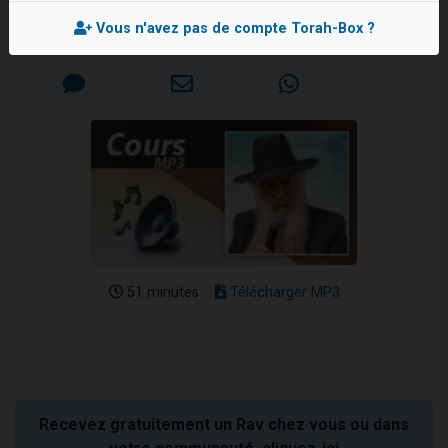
Rabbi David 'Hanania PINTO
Nouvelle émission radio : Visions de grandeur n°104 : Le Chabbath et le Birkat Hamazone à travers le temps
Vous n'avez pas de compte Torah-Box ?
Mis en ligne le Lundi 31 Octobre 2016
61 personnes viennent de demander une bénédiction
Ariel vient de donner son Maasser
Il reste 49 places pour étudier en groupe sur Zoom
Eva vient de donner son Maasser
51 minutes
Télécharger MP3
Recevez gratuitement un Rav chez vous ou dans