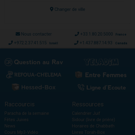
Changer de ville
Nous contacter
+33.1.80.20.5000
France
+972.2.37.41.515
+1.437.887.14.93
Israël
Canada
Raccourcis
Ressources
Paracha de la semaine
Calendrier Juif
Fêtes Juives
Sidour (livre de prière)
News
Horaires de Chabbath
Cours Mp3-Vidéo
Livres Torah-Box