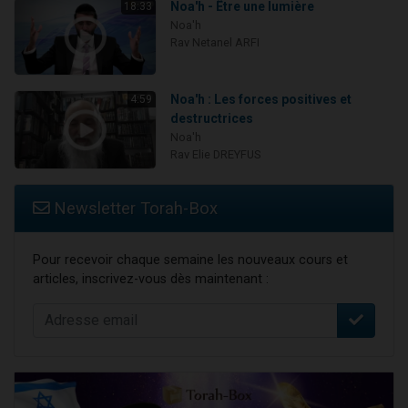
Noa'h - Être une lumière
18:33
Noa'h
Rav Netanel ARFI
Noa'h : Les forces positives et
4:59
destructrices
Noa'h
Rav Elie DREYFUS
Newsletter Torah-Box
Pour recevoir chaque semaine les nouveaux cours et
articles, inscrivez-vous dès maintenant :