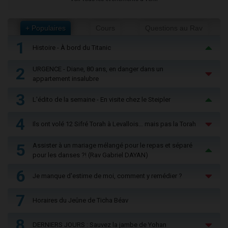
+ Populaires
Cours
Questions au Rav
1
Histoire - À bord du Titanic
2
URGENCE - Diane, 80 ans, en danger dans un
appartement insalubre
3
L'édito de la semaine - En visite chez le Steipler
4
Ils ont volé 12 Sifré Torah à Levallois… mais pas la Torah
5
Assister à un mariage mélangé pour le repas et séparé
pour les danses ?! (Rav Gabriel DAYAN)
6
Je manque d'estime de moi, comment y remédier ?
7
Horaires du Jeûne de Ticha Béav
8
DERNIERS JOURS : Sauvez la jambe de Yohan