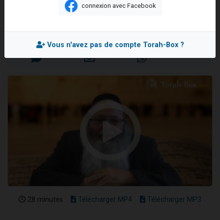
pensées
connexion avec Facebook
3 personnes viennent de nous rejoindre sur WhatsApp
Rav Eliahou UZAN
2 nouvelles musiques dans Torah-Box Music
Mis en ligne le Vendredi 16 Octobre 2015
8 personnes viennent de faire un don pour Tsédaka : pauvres d'Israel
Vous n'avez pas de compte Torah-Box ?
Nouvelle émission radio : Visions de grandeur n°104 : Le Chabbath et le Birkat Hamazone à travers le temps
4 personnes viennent de nous rejoindre sur WhatsApp
28 minutes
Télécharger MP4
Télécharger MP3