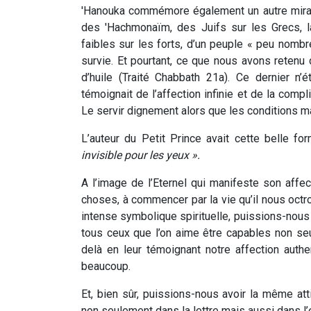
'Hanouka commémore également un autre miracle
des 'Hachmonaïm, des Juifs sur les Grecs, l
faibles sur les forts, d’un peuple « peu nomb
survie. Et pourtant, ce que nous avons retenu 
d’huile (Traité Chabbath 21a). Ce dernier n’
témoignait de l’affection infinie et de la comp
Le servir dignement alors que les conditions m
L’auteur du Petit Prince avait cette belle f
invisible pour les yeux ».
A l’image de l’Eternel qui manifeste son aff
choses, à commencer par la vie qu’il nous octr
intense symbolique spirituelle, puissions-nous
tous ceux que l’on aime être capables non seu
delà en leur témoignant notre affection authe
beaucoup.
Et, bien sûr, puissions-nous avoir la même att
non seulement dans la lettre mais aussi dans l’e