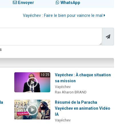
Envoyer
WhatsApp
Vayéchev : Faire le bien pour vaincre le mal
s
Vayéchev : À chaque situation
10:25
sa mission
Vayéchev
Rav Aharon BRAND
la
Résumé de la Paracha
Vayéchev en animation Vidéo
IA
Vayéchev