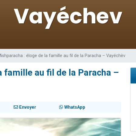
49 places pour étudier en groupe sur Zoom
lles musiques dans Torah-Box Music
viennent de nous rejoindre sur WhatsApp
viennent de nous rejoindre sur WhatsApp
viennent de nous rejoindre sur WhatsApp
ishparacha : éloge de la famille au fil de la Paracha – Vayéchèv
 famille au fil de la Paracha –
Envoyer
WhatsApp