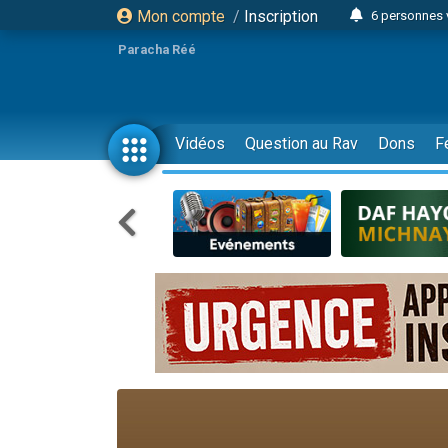
Mon compte
/
Inscription
6 personnes 
4 personn
Paracha Réé
2 personn
17 personnes
4 personnes 
Vidéos
Question au Rav
Dons
F
Il reste 
23 person
Eva vient de
4 personnes 
3 personnes 
3 personn
Odaya vient 
13 personnes
2 personnes 
30 perso