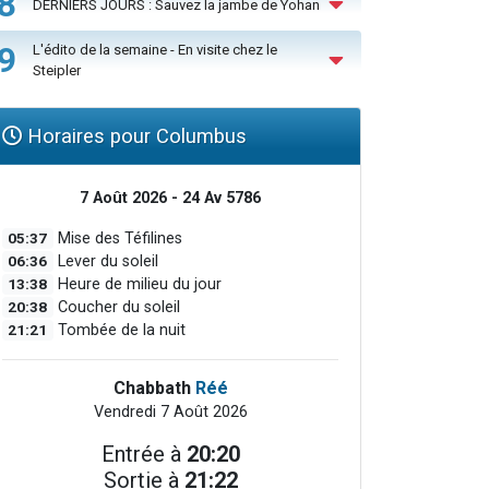
8
DERNIERS JOURS : Sauvez la jambe de Yohan
9
L'édito de la semaine - En visite chez le
Steipler
Horaires pour Columbus
7 Août 2026 - 24 Av 5786
05:37
Mise des Téfilines
06:36
Lever du soleil
13:38
Heure de milieu du jour
20:38
Coucher du soleil
21:21
Tombée de la nuit
Chabbath
Réé
Vendredi 7 Août 2026
Entrée à
20:20
Sortie à
21:22