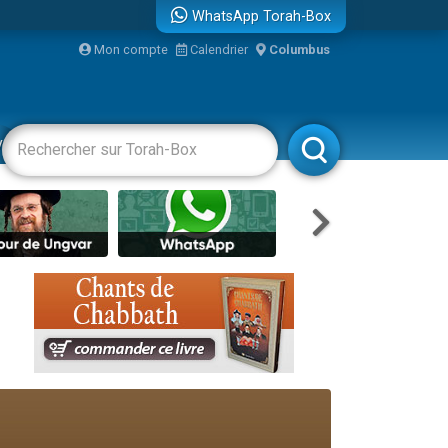
WhatsApp Torah-Box
...
Mon compte
Calendrier
Columbus
vertissements
Livres
Rabbanim
bre