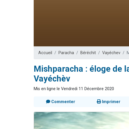
Il reste 
12 nouve
3 personnes 
2 personnes 
2 personnes 
Accueil
Paracha
Béréchit
Vayéchev
M
Mishparacha : éloge de la
Vayéchèv
Mis en ligne le Vendredi 11 Décembre 2020
Commenter
Imprimer