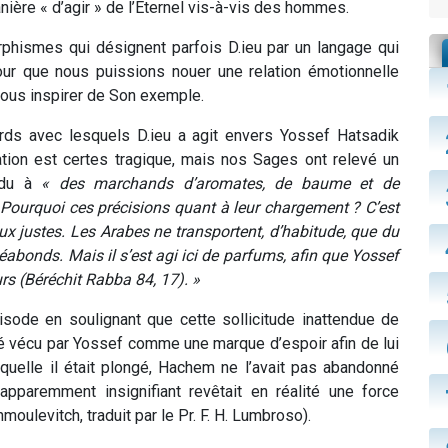
ière « d’agir » de l’Eternel vis-à-vis des hommes.
rphismes qui désignent parfois D.ieu par un langage qui
ur que nous puissions nouer une relation émotionnelle
nous inspirer de Son exemple.
ds avec lesquels D.ieu a agit envers Yossef Hatsadik
ation est certes tragique, mais nos Sages ont relevé un
endu à
« des marchands d’aromates, de baume et de
 Pourquoi ces précisions quant à leur chargement ? C’est
ux justes. Les Arabes ne transportent, d’habitude, que du
éabonds. Mais il s’est agi ici de parfums, afin que Yossef
s (Béréchit Rabba 84, 17). »
ode en soulignant que cette sollicitude inattendue de
té vécu par Yossef comme une marque d’espoir afin de lui
uelle il était plongé, Hachem ne l’avait pas abandonné
apparemment insignifiant revêtait en réalité une force
oulevitch, traduit par le Pr. F. H. Lumbroso).