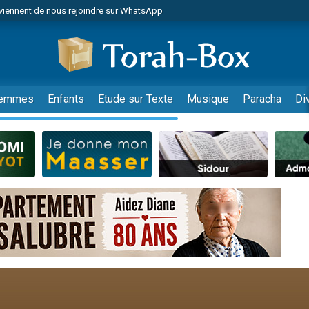
viennent de nous rejoindre sur WhatsApp
es viennent de faire un don pour Reloger Rivka, 6 enfants, victime de violences
es viennent de faire un don pour 1 Journée de Vacances Pour les Enfants
 viennent de demander une bénédiction
viennent de nous rejoindre sur WhatsApp
emmes
Enfants
Etude sur Texte
Musique
Paracha
Di
49 places pour étudier en groupe sur Zoom
nes viennent de faire un don pour Diane, 80 ans, dans un appartement insalu
 donner son Maasser
viennent de nous rejoindre sur WhatsApp
viennent de nous rejoindre sur WhatsApp
es viennent de faire un don pour 5 jours de vacances aux Orphelins
de donner son Maasser
 viennent de demander une bénédiction
viennent de nous rejoindre sur WhatsApp
nnes viennent de faire un don pour Sauvez la jambe de Yohan