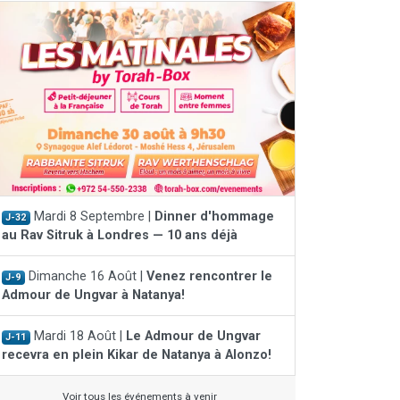
Mardi 8 Septembre |
Dinner d'hommage
J-32
au Rav Sitruk à Londres — 10 ans déjà
Dimanche 16 Août |
Venez rencontrer le
J-9
Admour de Ungvar à Natanya!
Mardi 18 Août |
Le Admour de Ungvar
J-11
recevra en plein Kikar de Natanya à Alonzo!
Voir tous les événements à venir