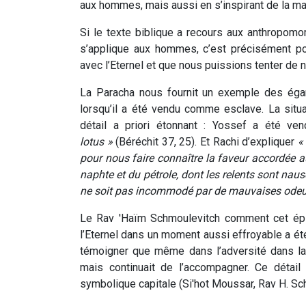
aux hommes, mais aussi en s’inspirant de la man
Si le texte biblique a recours aux anthropomo
s’applique aux hommes, c’est précisément po
avec l’Eternel et que nous puissions tenter de 
La Paracha nous fournit un exemple des égar
lorsqu’il a été vendu comme esclave. La situ
détail a priori étonnant : Yossef a été v
lotus »
(Béréchit 37, 25). Et Rachi d’expliquer
«
pour nous faire connaître la faveur accordée a
naphte et du pétrole, dont les relents sont naus
ne soit pas incommodé par de mauvaises odeur
Le Rav 'Haïm Schmoulevitch comment cet épis
l’Eternel dans un moment aussi effroyable a é
témoigner que même dans l’adversité dans laq
mais continuait de l’accompagner. Ce détail 
symbolique capitale (Si'hot Moussar, Rav H. Schm