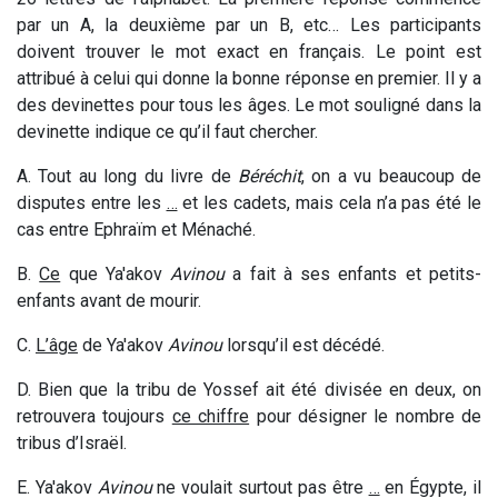
par un A, la deuxième par un B, etc… Les participants
doivent trouver le mot exact en français. Le point est
attribué à celui qui donne la bonne réponse en premier. Il y a
des devinettes pour tous les âges. Le mot souligné dans la
devinette indique ce qu’il faut chercher.
A. Tout au long du livre de
Béréchit
, on a vu beaucoup de
disputes entre les
…
et les cadets, mais cela n’a pas été le
cas entre Ephraïm et Ménaché.
B.
Ce
que Ya'akov
Avinou
a fait à ses enfants et petits-
enfants avant de mourir.
C.
L’âge
de Ya'akov
Avinou
lorsqu’il est décédé.
D. Bien que la tribu de Yossef ait été divisée en deux, on
retrouvera toujours
ce chiffre
pour désigner le nombre de
tribus d’Israël.
E. Ya'akov
Avinou
ne voulait surtout pas être
…
en Égypte, il