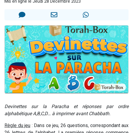
Mis en ligne le Jeudi 28 Décembre 2023
2 personnes viennent de nous rejoindre sur WhatsApp
Eli vient de donner son Maasser
Lisbel Esther vient de donner son Maasser
3 personnes viennent de faire un don pour Événements Torah-Box
2 personnes viennent de nous rejoindre sur WhatsApp
Devinettes sur la Paracha et réponses par ordre
alphabétique A,B,C,D… à imprimer avant Chabbath.
Règle du jeu
: Dans ce jeu, 26 questions, correspondant aux
26 lettres de l’alphabet. La première réponse commence