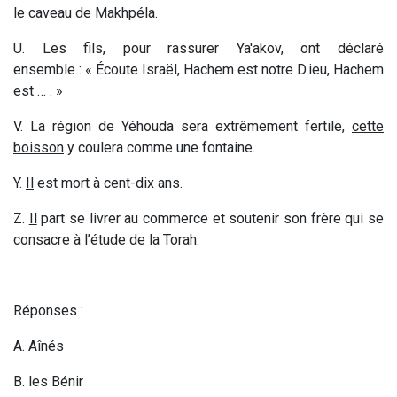
le caveau de Makhpéla.
U. Les fils, pour rassurer Ya'akov, ont déclaré
ensemble : « Écoute Israël, Hachem est notre D.ieu, Hachem
est
…
. »
V. La région de Yéhouda sera extrêmement fertile,
cette
boisson
y coulera comme une fontaine.
Y.
Il
est mort à cent-dix ans.
Z.
Il
part se livrer au commerce et soutenir son frère qui se
consacre à l’étude de la Torah.
Réponses :
A. Aînés
B. les Bénir