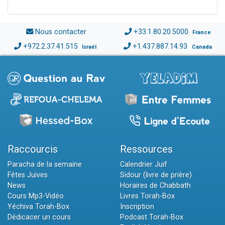
Nous contacter
+33.1.80.20.5000
France
+972.2.37.41.515
+1.437.887.14.93
Israël
Canada
Raccourcis
Ressources
Paracha de la semaine
Calendrier Juif
Fêtes Juives
Sidour (livre de prière)
News
Horaires de Chabbath
Cours Mp3-Vidéo
Livres Torah-Box
Yéchiva Torah-Box
Inscription
Dédicacer un cours
Podcast Torah-Box