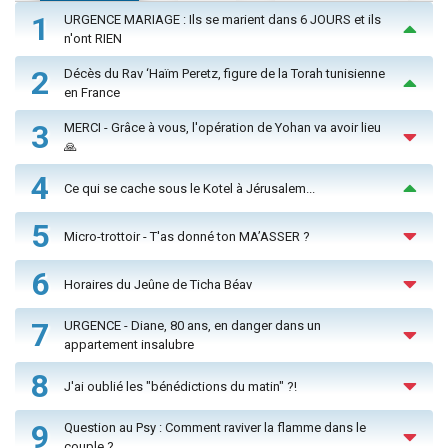
1
URGENCE MARIAGE : Ils se marient dans 6 JOURS et ils
n'ont RIEN
2
Décès du Rav ‘Haïm Peretz, figure de la Torah tunisienne
en France
3
MERCI - Grâce à vous, l'opération de Yohan va avoir lieu
🙏
4
Ce qui se cache sous le Kotel à Jérusalem...
5
Micro-trottoir - T'as donné ton MA’ASSER ?
6
Horaires du Jeûne de Ticha Béav
7
URGENCE - Diane, 80 ans, en danger dans un
appartement insalubre
8
J'ai oublié les "bénédictions du matin" ?!
9
Question au Psy : Comment raviver la flamme dans le
couple ?