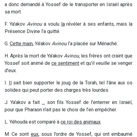
a donc demandé à Yossef de le transporter en Israël après
sa mort
.
F. Ya'akov
Avinou
a voulu
la
révéler à ses enfants, mais la
Présence Divine l’a quitté.
G.
Cette main
, Ya'akov
Avinou
l’a placée sur Ménaché.
H. Après la mort de Ya'akov
Avinou
, les frères ont craint que
Yossef soit animé de
ce sentiment
et qu'il veuille se venger
d’eux.
I.
Il
sait bien supporter le joug de la Torah, tel l’âne aux os
solides qui peut porter des charges très lourdes.
J. Ya'akov a fait
…
son fils Yossef de l’enterrer en Israël,
pour que Pharaon n’ait pas le choix de l’en empêcher.
L. Yéhouda est comparé à
ce roi des animaux
.
M. Ce sont
eux
, sous l’ordre de Yossef, qui ont embaumé