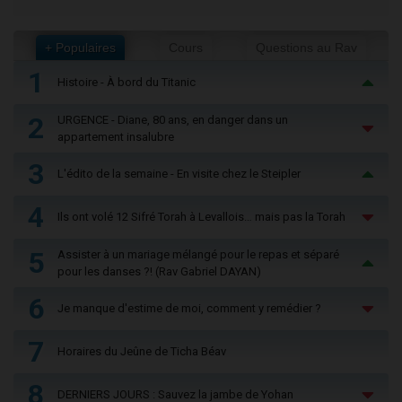
+ Populaires
Cours
Questions au Rav
1
Histoire - À bord du Titanic
2
URGENCE - Diane, 80 ans, en danger dans un
appartement insalubre
3
L'édito de la semaine - En visite chez le Steipler
4
Ils ont volé 12 Sifré Torah à Levallois… mais pas la Torah
5
Assister à un mariage mélangé pour le repas et séparé
pour les danses ?! (Rav Gabriel DAYAN)
6
Je manque d'estime de moi, comment y remédier ?
7
Horaires du Jeûne de Ticha Béav
8
DERNIERS JOURS : Sauvez la jambe de Yohan