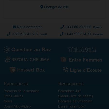
Changer de ville
Nous contacter
+33.1.80.20.5000
France
+972.2.37.41.515
+1.437.887.14.93
Israël
Canada
Raccourcis
Ressources
Paracha de la semaine
Calendrier Juif
Fêtes Juives
Sidour (livre de prière)
News
Horaires de Chabbath
Cours Mp3-Vidéo
Livres Torah-Box