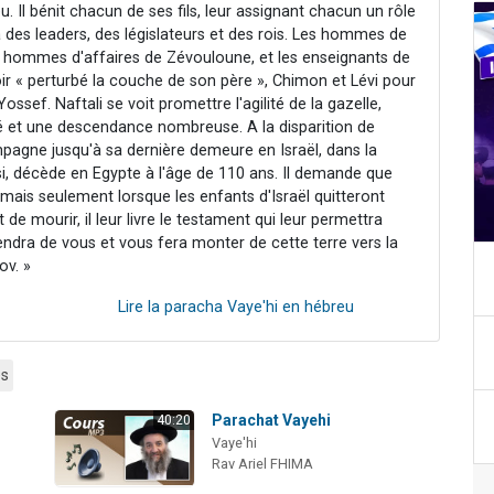
u. Il bénit chacun de ses fils, leur assignant chacun un rôle
des leaders, des législateurs et des rois. Les hommes de
les hommes d'affaires de Zévouloune, et les enseignants de
ir « perturbé la couche de son père », Chimon et Lévi pour
ef. Naftali se voit promettre l'agilité de la gazelle,
té et une descendance nombreuse. A la disparition de
agne jusqu'à sa dernière demeure en Israël, dans la
i, décède en Egypte à l'âge de 110 ans. Il demande que
mais seulement lorsque les enfants d'Israël quitteront
e mourir, il leur livre le testament qui leur permettra
uviendra de vous et vous fera monter de cette terre vers la
ov. »
Lire la paracha Vaye'hi en hébreu
es
Parachat Vayehi
40:20
Vaye'hi
Rav Ariel FHIMA