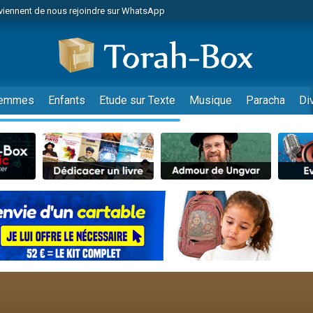
viennent de nous rejoindre sur WhatsApp
es viennent de faire un don pour Reloger Rivka, 6 enfants, victime de violences
es viennent de faire un don pour 1 Journée de Vacances Pour les Enfants
 viennent de demander une bénédiction
viennent de nous rejoindre sur WhatsApp
emmes
Enfants
Etude sur Texte
Musique
Paracha
Di
49 places pour étudier en groupe sur Zoom
nes viennent de faire un don pour Diane, 80 ans, dans un appartement insalu
 donner son Maasser
viennent de nous rejoindre sur WhatsApp
viennent de nous rejoindre sur WhatsApp
es viennent de faire un don pour 5 jours de vacances aux Orphelins
de donner son Maasser
 viennent de demander une bénédiction
viennent de nous rejoindre sur WhatsApp
nnes viennent de faire un don pour Sauvez la jambe de Yohan