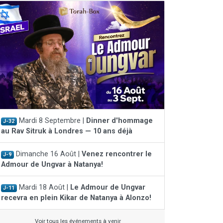
Mardi 8 Septembre |
Dinner d'hommage
J-32
au Rav Sitruk à Londres — 10 ans déjà
Dimanche 16 Août |
Venez rencontrer le
J-9
Admour de Ungvar à Natanya!
Mardi 18 Août |
Le Admour de Ungvar
J-11
recevra en plein Kikar de Natanya à Alonzo!
Voir tous les événements à venir