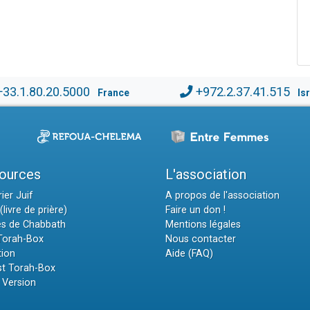
+33.1.80.20.5000
+972.2.37.41.515
France
Is
ources
L'association
ier Juif
A propos de l'association
(livre de prière)
Faire un don !
es de Chabbath
Mentions légales
 Torah-Box
Nous contacter
tion
Aide (FAQ)
t Torah-Box
 Version