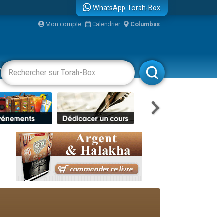
WhatsApp Torah-Box
...
Mon compte
Calendrier
Columbus
vertissements
Livres
Rabbanim
bre