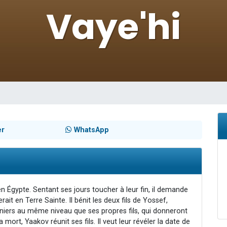
49 places pour étudier en groupe sur Zoom
lles musiques dans Torah-Box Music
viennent de nous rejoindre sur WhatsApp
viennent de nous rejoindre sur WhatsApp
viennent de nous rejoindre sur WhatsApp
er
WhatsApp
n Égypte. Sentant ses jours toucher à leur fin, il demande
rait en Terre Sainte. Il bénit les deux fils de Yossef,
niers au même niveau que ses propres fils, qui donneront
 mort, Yaakov réunit ses fils. Il veut leur révéler la date de