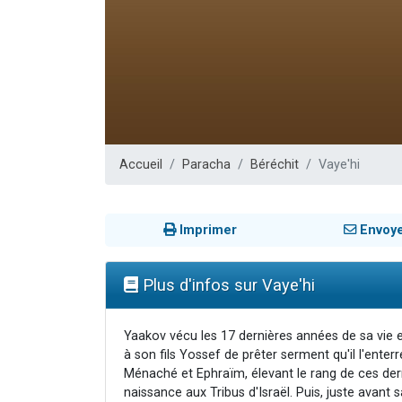
Il reste 
12 nouve
3 personnes 
2 personnes 
2 personnes 
Accueil
Paracha
Béréchit
Vaye'hi
Imprimer
Envoy
Plus d'infos sur Vaye'hi
Yaakov vécu les 17 dernières années de sa vie e
à son fils Yossef de prêter serment qu'il l'enterre
Ménaché et Ephraïm, élevant le rang de ces der
naissance aux Tribus d'Israël. Puis, juste avant sa