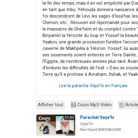
la fin des temps, mais il en est empêché par D.ie
en tant que tribu: Yéhouda donnera naissance à 
foi descendront de Lévi, les sages d'Issa'har, 
Chimon, etc... Réouven est réprimandé pour avo
le massacre de She'hem et du complot contre Yoss
Binyamin la férocité du loup et Yossef la beau
Yaakov, une grande procession funèbre l’accomp
caverne de Makhpéla à 'Hévron. Yossef, lui auss
ses ossements soient enterrés en Terre Sainte, 
l'Egypte, de nombreuses années plus tard. Avant d
d'endurer les difficultés de l'exil: « D.ieu se so
Terre qu'Il a promise à Avraham, Itshak, et Yaak
Lire la paracha Vaye'hi en français
Afficher tout
Cours Mp3-Vidéo
Articl
Parachat Vaye'hi
51:53
Vaye'hi
Rav David BREISACHER