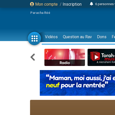
Mon compte
/
Inscription
6 personnes 
4 personn
Paracha Réé
2 personn
17 personnes
4 personnes 
Vidéos
Question au Rav
Dons
F
Il reste 
23 person
Eva vient de
4 personnes 
3 personnes 
3 personn
Odaya vient 
13 personnes
2 personnes 
30 perso