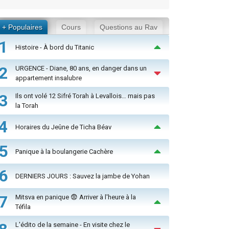
+ Populaires
Cours
Questions au Rav
1
Histoire - À bord du Titanic
2
URGENCE - Diane, 80 ans, en danger dans un
appartement insalubre
3
Ils ont volé 12 Sifré Torah à Levallois… mais pas
la Torah
4
Horaires du Jeûne de Ticha Béav
5
Panique à la boulangerie Cachère
6
DERNIERS JOURS : Sauvez la jambe de Yohan
7
Mitsva en panique 😨 Arriver à l'heure à la
Téfila
L'édito de la semaine - En visite chez le