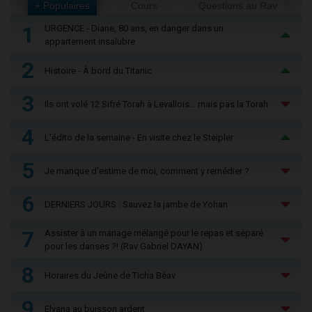
+ Populaires
Cours
Questions au Rav
1
URGENCE - Diane, 80 ans, en danger dans un
appartement insalubre
2
Histoire - À bord du Titanic
3
Ils ont volé 12 Sifré Torah à Levallois… mais pas la Torah
4
L'édito de la semaine - En visite chez le Steipler
5
Je manque d'estime de moi, comment y remédier ?
6
DERNIERS JOURS : Sauvez la jambe de Yohan
7
Assister à un mariage mélangé pour le repas et séparé
pour les danses ?! (Rav Gabriel DAYAN)
8
Horaires du Jeûne de Ticha Béav
9
Elyana au buisson ardent