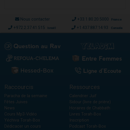
Nous contacter
+33.1.80.20.5000
France
+972.2.37.41.515
+1.437.887.14.93
Israël
Canada
Raccourcis
Ressources
Paracha de la semaine
Calendrier Juif
Fêtes Juives
Sidour (livre de prière)
News
Horaires de Chabbath
Cours Mp3-Vidéo
Livres Torah-Box
Yéchiva Torah-Box
Inscription
Dédicacer un cours
Podcast Torah-Box