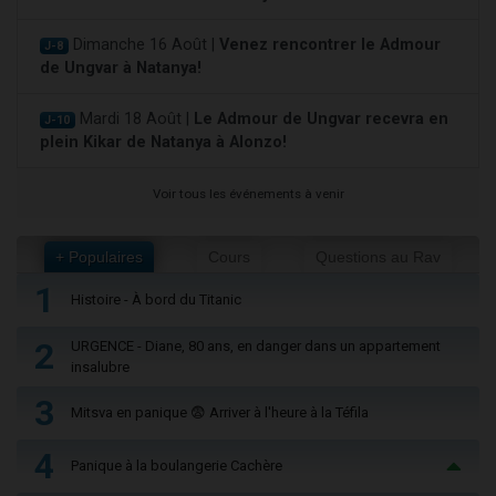
Dimanche 16 Août |
Venez rencontrer le Admour
J-8
de Ungvar à Natanya!
Mardi 18 Août |
Le Admour de Ungvar recevra en
J-10
plein Kikar de Natanya à Alonzo!
Voir tous les événements à venir
+ Populaires
Cours
Questions au Rav
1
Histoire - À bord du Titanic
2
URGENCE - Diane, 80 ans, en danger dans un appartement
insalubre
3
Mitsva en panique 😨 Arriver à l'heure à la Téfila
4
Panique à la boulangerie Cachère