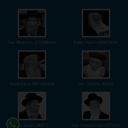
Rav Aharon L. STEINMAN
Rabbi 'Haïm KANIEWSKI
Rabbi David ABI'HSSIRA
Rav Chlomo AMAR
Rav Israël GANTZ
Rav Yossef-Haïm SITRUK