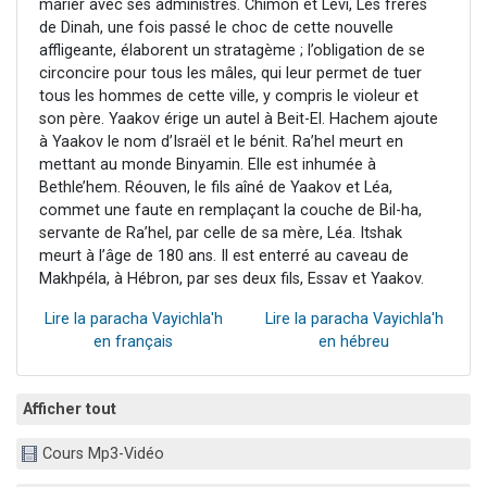
marier avec ses administrés. Chimon et Levi, Les frères
de Dinah, une fois passé le choc de cette nouvelle
affligeante, élaborent un stratagème ; l’obligation de se
circoncire pour tous les mâles, qui leur permet de tuer
tous les hommes de cette ville, y compris le violeur et
son père. Yaakov érige un autel à Beit-El. Hachem ajoute
à Yaakov le nom d’Israël et le bénit. Ra’hel meurt en
mettant au monde Binyamin. Elle est inhumée à
Bethle’hem. Réouven, le fils aîné de Yaakov et Léa,
commet une faute en remplaçant la couche de Bil-ha,
servante de Ra’hel, par celle de sa mère, Léa. Itshak
meurt à l’âge de 180 ans. Il est enterré au caveau de
Makhpéla, à Hébron, par ses deux fils, Essav et Yaakov.
Lire la paracha Vayichla'h
Lire la paracha Vayichla'h
en français
en hébreu
Afficher tout
Cours Mp3-Vidéo