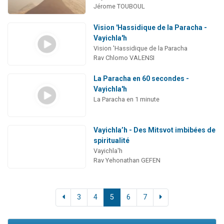
Jérome TOUBOUL
Vision 'Hassidique de la Paracha -
Vayichla'h
Vision 'Hassidique de la Paracha
Rav Chlomo VALENSI
La Paracha en 60 secondes -
Vayichla'h
La Paracha en 1 minute
Vayichla’h - Des Mitsvot imbibées de
spiritualité
Vayichla'h
Rav Yehonathan GEFEN
3
4
5
6
7