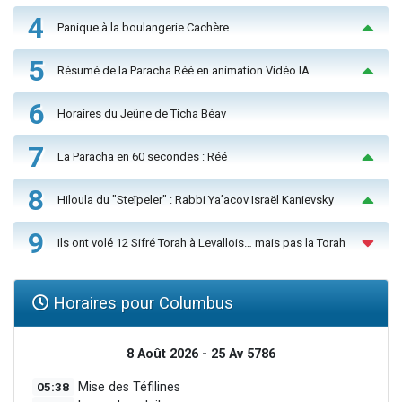
4
Panique à la boulangerie Cachère
5
Résumé de la Paracha Réé en animation Vidéo IA
6
Horaires du Jeûne de Ticha Béav
7
La Paracha en 60 secondes : Réé
8
Hiloula du "Steïpeler" : Rabbi Ya’acov Israël Kanievsky
9
Ils ont volé 12 Sifré Torah à Levallois… mais pas la Torah
Horaires pour Columbus
8 Août 2026 - 25 Av 5786
05:38
Mise des Téfilines