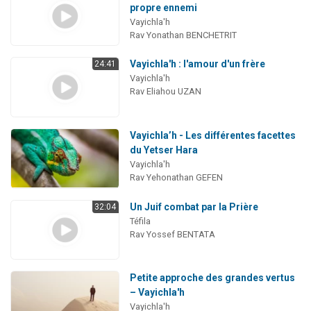
propre ennemi
Vayichla'h
Rav Yonathan BENCHETRIT
Vayichla'h : l'amour d'un frère
24:41
Vayichla'h
Rav Eliahou UZAN
Vayichla’h - Les différentes facettes
du Yetser Hara
Vayichla'h
Rav Yehonathan GEFEN
Un Juif combat par la Prière
32:04
Téfila
Rav Yossef BENTATA
Petite approche des grandes vertus
– Vayichla'h
Vayichla'h