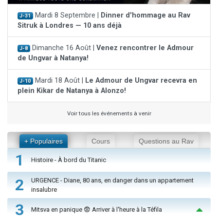
Mardi 8 Septembre |
Dinner d'hommage au Rav
J-31
Sitruk à Londres — 10 ans déjà
Dimanche 16 Août |
Venez rencontrer le Admour
J-8
de Ungvar à Natanya!
Mardi 18 Août |
Le Admour de Ungvar recevra en
J-10
plein Kikar de Natanya à Alonzo!
Voir tous les événements à venir
+ Populaires
Cours
Questions au Rav
1
Histoire - À bord du Titanic
2
URGENCE - Diane, 80 ans, en danger dans un appartement
insalubre
3
Mitsva en panique 😨 Arriver à l'heure à la Téfila