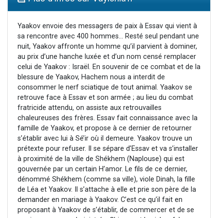
Il reste 49 places pour étudier en groupe sur Zoom
12 nouvelles musiques dans Torah-Box Music
Yaakov envoie des messagers de paix à Essav qui vient à
sa rencontre avec 400 hommes... Resté seul pendant une
3 personnes viennent de nous rejoindre sur WhatsApp
nuit, Yaakov affronte un homme qu’il parvient à dominer,
2 personnes viennent de nous rejoindre sur WhatsApp
au prix d’une hanche luxée et d’un nom censé remplacer
celui de Yaakov : Israël. En souvenir de ce combat et de la
2 personnes viennent de nous rejoindre sur WhatsApp
blessure de Yaakov, Hachem nous a interdit de
consommer le nerf sciatique de tout animal. Yaakov se
retrouve face à Essav et son armée ; au lieu du combat
fratricide attendu, on assiste aux retrouvailles
chaleureuses des frères. Essav fait connaissance avec la
famille de Yaakov, et propose à ce dernier de retourner
s’établir avec lui à Sé’ir où il demeure. Yaakov trouve un
prétexte pour refuser. Il se sépare d’Essav et va s’installer
à proximité de la ville de Shékhem (Naplouse) qui est
gouvernée par un certain H’amor. Le fils de ce dernier,
dénommé Shékhem (comme sa ville), viole Dinah, la fille
de Léa et Yaakov. Il s’attache à elle et prie son père de la
demander en mariage à Yaakov. C’est ce qu’il fait en
proposant à Yaakov de s’établir, de commercer et de se