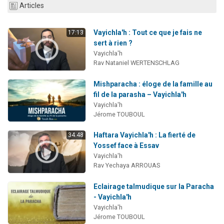
Articles
Vayichla'h : Tout ce que je fais ne
17:13
sert à rien ?
Vayichla'h
Rav Nataniel WERTENSCHLAG
Mishparacha : éloge de la famille au
fil de la parasha – Vayichla'h
Vayichla'h
Jérome TOUBOUL
Haftara Vayichla'h : La fierté de
34:48
Yossef face à Essav
Vayichla'h
Rav Yechaya ARROUAS
Eclairage talmudique sur la Paracha
- Vayichla'h
Vayichla'h
Jérome TOUBOUL