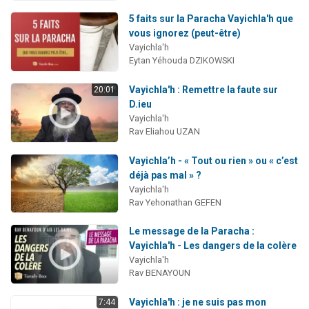
5 faits sur la Paracha Vayichla'h que
vous ignorez (peut-être)
Vayichla'h
Eytan Yéhouda DZIKOWSKI
Vayichla'h : Remettre la faute sur
20:01
D.ieu
Vayichla'h
Rav Eliahou UZAN
Vayichla’h - « Tout ou rien » ou « c’est
déjà pas mal » ?
Vayichla'h
Rav Yehonathan GEFEN
Le message de la Paracha :
Vayichla'h - Les dangers de la colère
Vayichla'h
Rav BENAYOUN
Vayichla'h : je ne suis pas mon
7:44