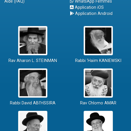
Aide (FAQ)
WhatsApp Femmes
Application iOS
Application Android
Rav Aharon L. STEINMAN
Rabbi 'Haïm KANIEWSKI
Rabbi David ABI'HSSIRA
Rav Chlomo AMAR