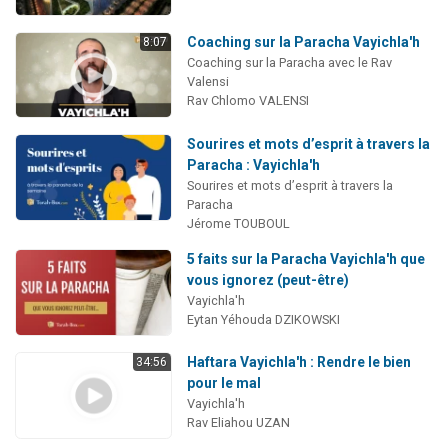
Coaching sur la Paracha Vayichla'h
8:07
Coaching sur la Paracha avec le Rav
Valensi
Rav Chlomo VALENSI
Sourires et mots d’esprit à travers la
Paracha : Vayichla'h
Sourires et mots d’esprit à travers la
Paracha
Jérome TOUBOUL
5 faits sur la Paracha Vayichla'h que
vous ignorez (peut-être)
Vayichla'h
Eytan Yéhouda DZIKOWSKI
Haftara Vayichla'h : Rendre le bien
34:56
pour le mal
Vayichla'h
Rav Eliahou UZAN