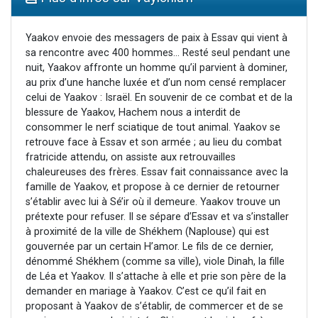
Nouvelle émission radio : Visions de grandeur n°104 : Le Chabbath et le Birkat Hamazone à travers le temps
61 personnes viennent de demander une bénédiction
Yaakov envoie des messagers de paix à Essav qui vient à
sa rencontre avec 400 hommes... Resté seul pendant une
Ariel vient de donner son Maasser
nuit, Yaakov affronte un homme qu’il parvient à dominer,
Il reste 49 places pour étudier en groupe sur Zoom
au prix d’une hanche luxée et d’un nom censé remplacer
celui de Yaakov : Israël. En souvenir de ce combat et de la
Eva vient de donner son Maasser
blessure de Yaakov, Hachem nous a interdit de
consommer le nerf sciatique de tout animal. Yaakov se
retrouve face à Essav et son armée ; au lieu du combat
fratricide attendu, on assiste aux retrouvailles
chaleureuses des frères. Essav fait connaissance avec la
famille de Yaakov, et propose à ce dernier de retourner
s’établir avec lui à Sé’ir où il demeure. Yaakov trouve un
prétexte pour refuser. Il se sépare d’Essav et va s’installer
à proximité de la ville de Shékhem (Naplouse) qui est
gouvernée par un certain H’amor. Le fils de ce dernier,
dénommé Shékhem (comme sa ville), viole Dinah, la fille
de Léa et Yaakov. Il s’attache à elle et prie son père de la
demander en mariage à Yaakov. C’est ce qu’il fait en
proposant à Yaakov de s’établir, de commercer et de se