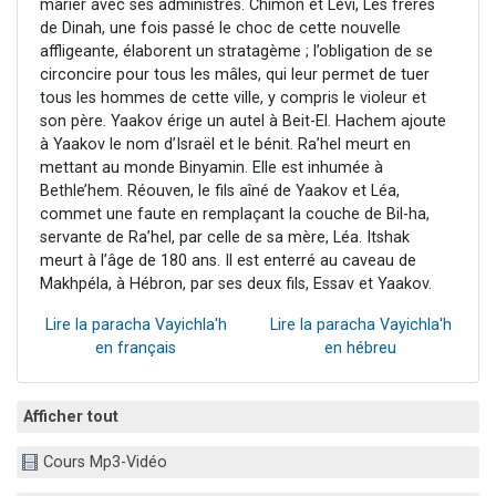
marier avec ses administrés. Chimon et Levi, Les frères
de Dinah, une fois passé le choc de cette nouvelle
affligeante, élaborent un stratagème ; l’obligation de se
circoncire pour tous les mâles, qui leur permet de tuer
tous les hommes de cette ville, y compris le violeur et
son père. Yaakov érige un autel à Beit-El. Hachem ajoute
à Yaakov le nom d’Israël et le bénit. Ra’hel meurt en
mettant au monde Binyamin. Elle est inhumée à
Bethle’hem. Réouven, le fils aîné de Yaakov et Léa,
commet une faute en remplaçant la couche de Bil-ha,
servante de Ra’hel, par celle de sa mère, Léa. Itshak
meurt à l’âge de 180 ans. Il est enterré au caveau de
Makhpéla, à Hébron, par ses deux fils, Essav et Yaakov.
Lire la paracha Vayichla'h
Lire la paracha Vayichla'h
en français
en hébreu
Afficher tout
Cours Mp3-Vidéo