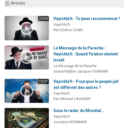
Articles
Vayichla'h : Tu peux recommencer !
24:04
Vayichla'h
Rav Eliahou UZAN
Le Message de la Paracha -
Vayichla'h : Quand Ya'akov devient
Israël
Le Message de la Paracha
Grand-Rabbin Jacques OUAKNIN
Vayichla'h - Pourquoi le peuple juif
19:07
est différent des autres ?
Vayichla'h
Rav Michael LACHKAR
Sous le radar du Mondial…
Vayichla'h
Jocelyne SCEMAMA