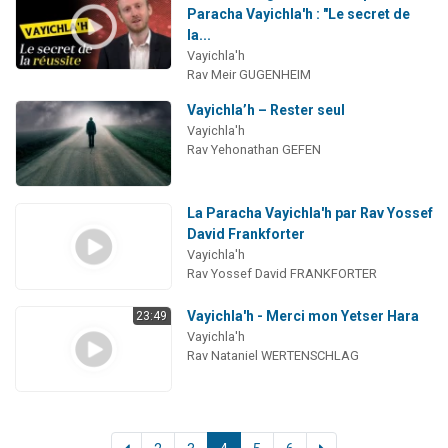
Paracha Vayichla'h : "Le secret de
la...
Vayichla'h
Rav Meir GUGENHEIM
Vayichla’h – Rester seul
Vayichla'h
Rav Yehonathan GEFEN
La Paracha Vayichla'h par Rav Yossef
David Frankforter
Vayichla'h
Rav Yossef David FRANKFORTER
Vayichla'h - Merci mon Yetser Hara
23:49
Vayichla'h
Rav Nataniel WERTENSCHLAG