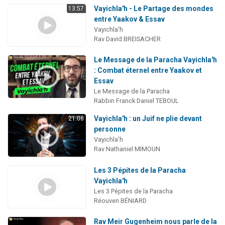
Vayichla'h - Le Partage des mondes
13:57
entre Yaakov & Essav
Vayichla'h
Rav David BREISACHER
Le Message de la Paracha Vayichla'h
: Combat éternel entre Yaakov et
Essav
Le Message de la Paracha
Rabbin Franck Daniel TEBOUL
Vayichla'h : un Juif ne plie devant
21:06
personne
Vayichla'h
Rav Nathaniel MIMOUN
Les 3 Pépites de la Paracha
Vayichla'h
Les 3 Pépites de la Paracha
Réouven BÉNIARD
Rav Meir Gugenheim nous parle de la