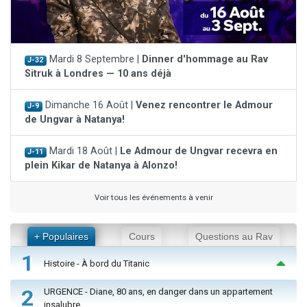
Mardi 8 Septembre |
Dinner d'hommage au Rav
J-32
Sitruk à Londres — 10 ans déjà
Dimanche 16 Août |
Venez rencontrer le Admour
J-9
de Ungvar à Natanya!
Mardi 18 Août |
Le Admour de Ungvar recevra en
J-11
plein Kikar de Natanya à Alonzo!
Voir tous les événements à venir
+ Populaires
Cours
Questions au Rav
1
Histoire - À bord du Titanic
2
URGENCE - Diane, 80 ans, en danger dans un appartement
insalubre