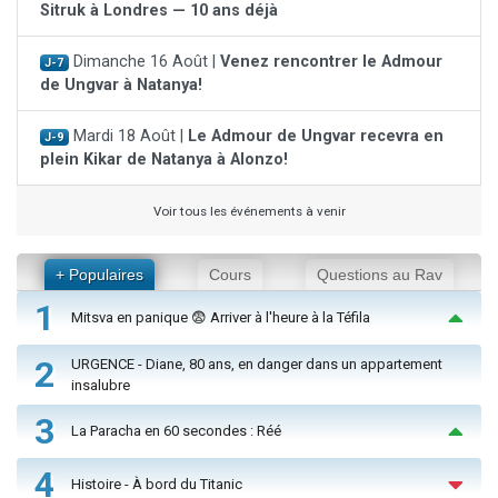
Sitruk à Londres — 10 ans déjà
Dimanche 16 Août |
Venez rencontrer le Admour
J-7
de Ungvar à Natanya!
Mardi 18 Août |
Le Admour de Ungvar recevra en
J-9
plein Kikar de Natanya à Alonzo!
Voir tous les événements à venir
+ Populaires
Cours
Questions au Rav
1
Mitsva en panique 😨 Arriver à l'heure à la Téfila
2
URGENCE - Diane, 80 ans, en danger dans un appartement
insalubre
3
La Paracha en 60 secondes : Réé
4
Histoire - À bord du Titanic