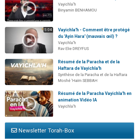
Vayichla'h
Binyamin BENHAMOU
Vayichla'h - Comment être protégé
5:04
du 'Ayin Hara' (mauvais œil) ?
Vayichla'h
Rav Elie DREYFUS
Résumé de la Paracha et de la
Haftara de Vayichla'h
Synthèse de la Paracha et de la Haftara
Moshé 'Haïm SEBBAH
Résumé de la Paracha Vayichla'h en
animation Vidéo IA
Vayichla'h
Newsletter Torah-Box