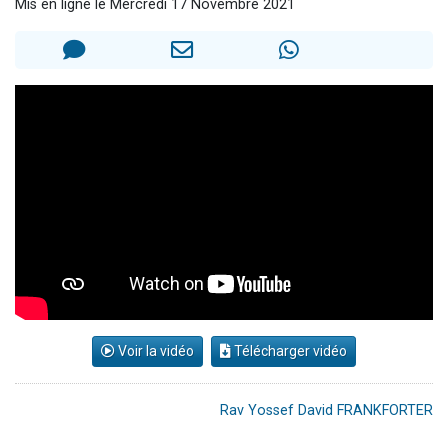
Mis en ligne le Mercredi 17 Novembre 2021
2 personnes viennent de nous rejoindre sur WhatsApp
13 personnes viennent de demander une bénédiction
Il reste 49 places pour étudier en groupe sur Zoom
12 nouvelles musiques dans Torah-Box Music
2 personnes viennent de nous rejoindre sur WhatsApp
Voir la vidéo
Télécharger vidéo
Rav Yossef David FRANKFORTER