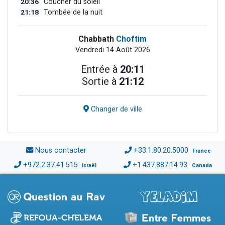
20:36
Coucher du soleil
21:18
Tombée de la nuit
Chabbath
Choftim
Vendredi 14 Août 2026
Entrée à
20:11
Sortie à
21:12
Changer de ville
Nous contacter
+33.1.80.20.5000
France
+972.2.37.41.515
+1.437.887.14.93
Israël
Canada