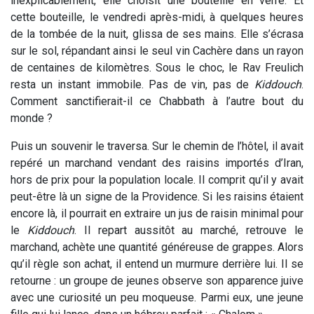
inexplicablement, elle choisit une bouteille en verre. Et
cette bouteille, le vendredi après-midi, à quelques heures
de la tombée de la nuit, glissa de ses mains. Elle s’écrasa
sur le sol, répandant ainsi le seul vin Cachère dans un rayon
de centaines de kilomètres. Sous le choc, le Rav Freulich
resta un instant immobile. Pas de vin, pas de
Kiddouch
.
Comment sanctifierait-il ce Chabbath à l’autre bout du
monde ?
Puis un souvenir le traversa. Sur le chemin de l’hôtel, il avait
repéré un marchand vendant des raisins importés d’Iran,
hors de prix pour la population locale. Il comprit qu’il y avait
peut-être là un signe de la Providence. Si les raisins étaient
encore là, il pourrait en extraire un jus de raisin minimal pour
le
Kiddouch
. Il repart aussitôt au marché, retrouve le
marchand, achète une quantité généreuse de grappes. Alors
qu’il règle son achat, il entend un murmure derrière lui. Il se
retourne : un groupe de jeunes observe son apparence juive
avec une curiosité un peu moqueuse. Parmi eux, une jeune