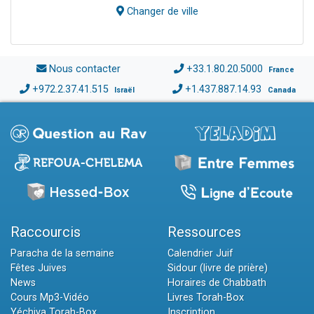
Changer de ville
Nous contacter
+33.1.80.20.5000
France
+972.2.37.41.515
+1.437.887.14.93
Israël
Canada
Raccourcis
Ressources
Paracha de la semaine
Calendrier Juif
Fêtes Juives
Sidour (livre de prière)
News
Horaires de Chabbath
Cours Mp3-Vidéo
Livres Torah-Box
Yéchiva Torah-Box
Inscription