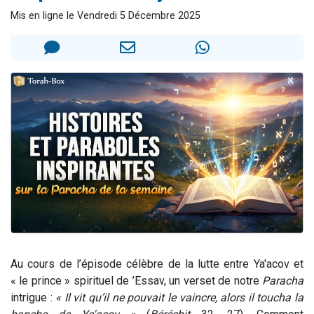
3 personnes viennent de nous rejoindre sur WhatsApp
Mis en ligne le Vendredi 5 Décembre 2025
3 personnes viennent de faire un don pour 5 jours de vacances aux Orphelins
Odaya vient de donner son Maasser
13 personnes viennent de demander une bénédiction
3 personnes viennent de nous rejoindre sur WhatsApp
Au cours de l’épisode célèbre de la lutte entre Ya'acov et
« le prince » spirituel de ’Essav, un verset de notre
Paracha
intrigue :
« Il vit qu’il ne pouvait le vaincre, alors il toucha la