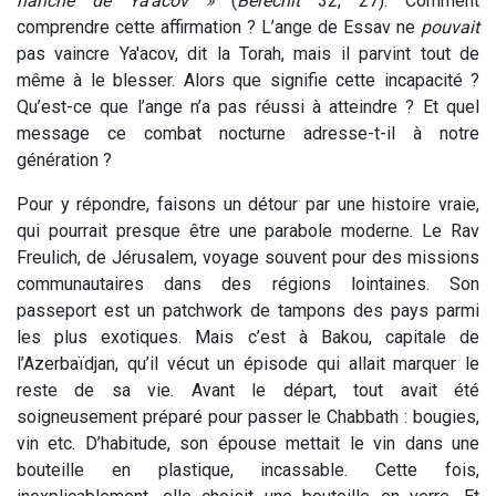
hanche de Ya'acov »
(
Béréchit
32, 27).
Comment
comprendre cette affirmation ? L’ange de Essav ne
pouvait
pas vaincre Ya'acov, dit la Torah, mais il parvint tout de
même à le blesser. Alors que signifie cette incapacité ?
Qu’est-ce que l’ange n’a pas réussi à atteindre ? Et quel
message ce combat nocturne adresse-t-il à notre
génération ?
Pour y répondre, faisons un détour par une histoire vraie,
qui pourrait presque être une parabole moderne. Le Rav
Freulich, de Jérusalem, voyage souvent pour des missions
communautaires dans des régions lointaines. Son
passeport est un patchwork de tampons des pays parmi
les plus exotiques. Mais c’est à Bakou, capitale de
l’Azerbaïdjan, qu’il vécut un épisode qui allait marquer le
reste de sa vie. Avant le départ, tout avait été
soigneusement préparé pour passer le Chabbath : bougies,
vin etc. D’habitude, son épouse mettait le vin dans une
bouteille en plastique, incassable. Cette fois,