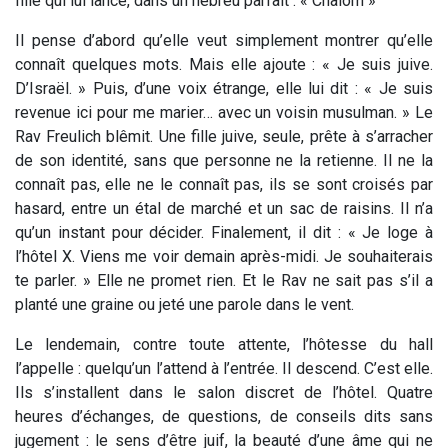
fille qui lui lance, dans un hébreu parfait : « Chalom »
Il pense d’abord qu’elle veut simplement montrer qu’elle
connaît quelques mots. Mais elle ajoute : « Je suis juive.
D’Israël. » Puis, d’une voix étrange, elle lui dit : « Je suis
revenue ici pour me marier… avec un voisin musulman. » Le
Rav Freulich blêmit. Une fille juive, seule, prête à s’arracher
de son identité, sans que personne ne la retienne. Il ne la
connaît pas, elle ne le connaît pas, ils se sont croisés par
hasard, entre un étal de marché et un sac de raisins. Il n’a
qu’un instant pour décider. Finalement, il dit : « Je loge à
l’hôtel X. Viens me voir demain après-midi. Je souhaiterais
te parler. » Elle ne promet rien. Et le Rav ne sait pas s’il a
planté une graine ou jeté une parole dans le vent.
Le lendemain, contre toute attente, l’hôtesse du hall
l’appelle : quelqu’un l’attend à l’entrée. Il descend. C’est elle.
Ils s’installent dans le salon discret de l’hôtel. Quatre
heures d’échanges, de questions, de conseils dits sans
jugement : le sens d’être juif, la beauté d’une âme qui ne