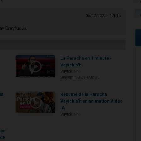
05/12/2025 - 17h15
av Dreyfus 🙏
La Paracha en 1 minute -
Vayichla'h
Vayichla'h
Binyamin BENHAMOU
la
Résumé de la Paracha
Vayichla'h en animation Vidéo
IA
Vayichla'h
nce
vie