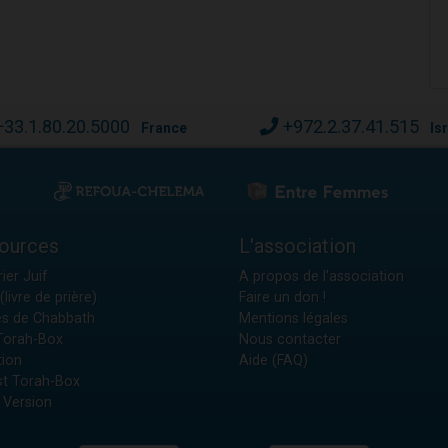
+33.1.80.20.5000
+972.2.37.41.515
France
Is
ources
L'association
ier Juif
A propos de l'association
(livre de prière)
Faire un don !
es de Chabbath
Mentions légales
 Torah-Box
Nous contacter
tion
Aide (FAQ)
t Torah-Box
 Version