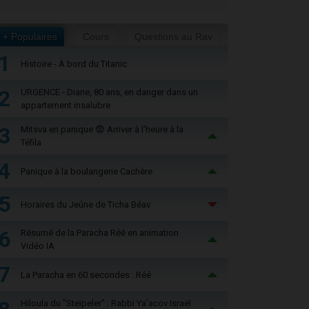
+ Populaires
Cours
Questions au Rav
1
Histoire - À bord du Titanic
2
URGENCE - Diane, 80 ans, en danger dans un
appartement insalubre
3
Mitsva en panique 😨 Arriver à l'heure à la
Téfila
4
Panique à la boulangerie Cachère
5
Horaires du Jeûne de Ticha Béav
6
Résumé de la Paracha Réé en animation
Vidéo IA
7
La Paracha en 60 secondes : Réé
Hiloula du "Steïpeler" : Rabbi Ya’acov Israël