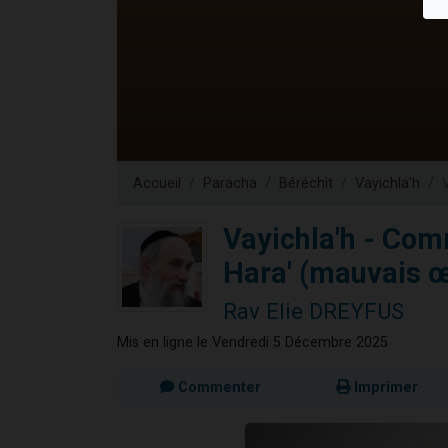
13 personnes
30 perso
Il reste 
12 nouve
29 personnes
Accueil
Paracha
Béréchit
Vayichla'h
Vayichla'h - Com
Hara' (mauvais œ
Rav Elie DREYFUS
Mis en ligne le Vendredi 5 Décembre 2025
Commenter
Imprimer