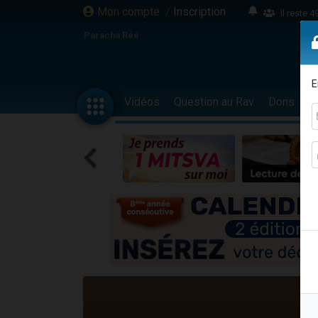
Mon compte
/
Inscription
Il reste 
16 person
Paracha Réé
2 personnes 
6 personnes 
E
4 personn
Vidéos
Question au Rav
Dons
F
2 personn
17 personnes
4 personnes 
Il reste 
Eva vient de
4 personnes 
3 personnes 
Odaya vient 
3 personn
2 personnes 