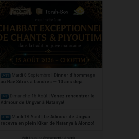
Mardi 8 Septembre |
Dinner d'hommage
J-31
au Rav Sitruk à Londres — 10 ans déjà
Dimanche 16 Août |
Venez rencontrer le
J-8
Admour de Ungvar à Natanya!
Mardi 18 Août |
Le Admour de Ungvar
J-10
recevra en plein Kikar de Natanya à Alonzo!
Voir tous les événements à venir