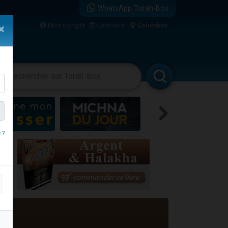
WhatsApp Torah-Box
bre
Mon compte
Calendrier
Columbus
×
...
vertissements
Livres
Rabbanim
 ?