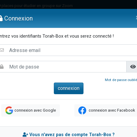
49 places pour étudier en groupe sur Zoom
nes viennent de faire un don pour Diane, 80 ans, dans un appartement insalu
Connexion
viennent de nous rejoindre sur WhatsApp
viennent de nous rejoindre sur WhatsApp
ntrez vos identifiants Torah-Box et vous serez connecté !
es viennent de faire un don pour Reloger Rivka, 6 enfants, victime de violences
emmes
Enfants
Etude sur Texte
Musique
Paracha
Di
es viennent de faire un don pour 1 Journée de Vacances Pour les Enfants
 viennent de demander une bénédiction
viennent de nous rejoindre sur WhatsApp
49 places pour étudier en groupe sur Zoom
Mot de passe oublié
 donner son Maasser
viennent de nous rejoindre sur WhatsApp
viennent de nous rejoindre sur WhatsApp
connexion avec Google
connexion avec Facebook
de donner son Maasser
es viennent de faire un don pour 5 jours de vacances aux Orphelins
viennent de nous rejoindre sur WhatsApp
Vous n'avez pas de compte Torah-Box ?