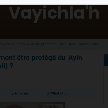
 viennent de demander une bénédiction
nnes viennent de faire un don pour Sauvez la jambe de Yohan
49 places pour étudier en groupe sur Zoom
lles musiques dans Torah-Box Music
 viennent de demander une bénédiction
Vayichla'h - Comment être protégé du 'Ayin Hara' (mauvais œil) ?
ment être protégé du 'Ayin
il) ?
Envoyer
WhatsApp