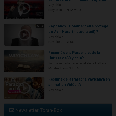
Vayichla'h
Binyamin BENHAMOU
Vayichla'h - Comment être protégé
5:04
du 'Ayin Hara' (mauvais œil) ?
Vayichla'h
Rav Elie DREYFUS
Résumé de la Paracha et de la
Haftara de Vayichla'h
Synthèse de la Paracha et de la Haftara
Moshé 'Haïm SEBBAH
Résumé de la Paracha Vayichla'h en
animation Vidéo IA
Vayichla'h
Newsletter Torah-Box