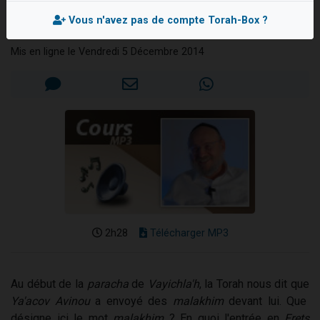
et Essav
13 personnes viennent de demander une bénédiction
Vous n'avez pas de compte Torah-Box ?
Rav Yehiel BRAND
30 personnes viennent de faire un don pour Sauvez la jambe de Yohan
Mis en ligne le Vendredi 5 Décembre 2014
Il reste 49 places pour étudier en groupe sur Zoom
12 nouvelles musiques dans Torah-Box Music
29 personnes viennent de demander une bénédiction
2h28
Télécharger MP3
Au début de la
paracha
de
Vayichla'h
, la Torah nous dit que
Ya'acov Avinou
a envoyé des
malakhim
devant lui. Que
désigne ici le mot
malakhim
? En quoi l'entrée en
Erets