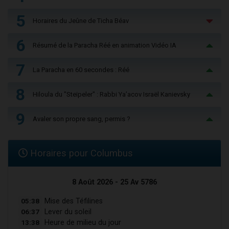
5
Horaires du Jeûne de Ticha Béav
6
Résumé de la Paracha Réé en animation Vidéo IA
7
La Paracha en 60 secondes : Réé
8
Hiloula du "Steïpeler" : Rabbi Ya’acov Israël Kanievsky
9
Avaler son propre sang, permis ?
Horaires pour Columbus
8 Août 2026 - 25 Av 5786
05:38
Mise des Téfilines
06:37
Lever du soleil
13:38
Heure de milieu du jour