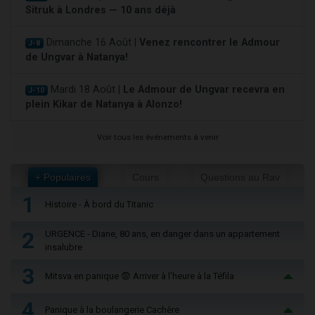
Sitruk à Londres — 10 ans déjà
Dimanche 16 Août |
Venez rencontrer le Admour
J-8
de Ungvar à Natanya!
Mardi 18 Août |
Le Admour de Ungvar recevra en
J-10
plein Kikar de Natanya à Alonzo!
Voir tous les événements à venir
+ Populaires
Cours
Questions au Rav
1
Histoire - À bord du Titanic
2
URGENCE - Diane, 80 ans, en danger dans un appartement
insalubre
3
Mitsva en panique 😨 Arriver à l'heure à la Téfila
4
Panique à la boulangerie Cachère