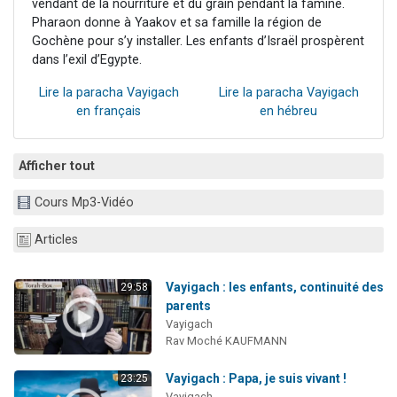
vendant de la nourriture et du grain pendant la famine.
Pharaon donne à Yaakov et sa famille la région de
Gochène pour s’y installer. Les enfants d’Israël prospèrent
dans l’exil d’Egypte.
Lire la paracha Vayigach
Lire la paracha Vayigach
en français
en hébreu
Afficher tout
Cours Mp3-Vidéo
Articles
Vayigach : les enfants, continuité des
29:58
parents
Vayigach
Rav Moché KAUFMANN
Vayigach : Papa, je suis vivant !
23:25
Vayigach