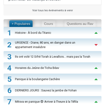
Voir tous les événements à venir
+ Populaires
Cours
Questions au Rav
1
Histoire - À bord du Titanic
2
URGENCE - Diane, 80 ans, en danger dans un
appartement insalubre
3
Ils ont volé 12 Sifré Torah à Levallois… mais pas la Torah
4
Horaires du Jeûne de Ticha Béav
5
Panique à la boulangerie Cachère
6
DERNIERS JOURS : Sauvez la jambe de Yohan
7
Mitsva en panique 😨 Arriver à l'heure à la Téfila