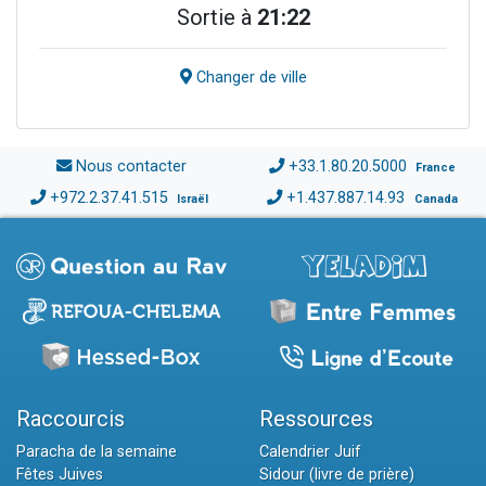
Sortie à
21:22
Changer de ville
Nous contacter
+33.1.80.20.5000
France
+972.2.37.41.515
+1.437.887.14.93
Israël
Canada
Raccourcis
Ressources
Paracha de la semaine
Calendrier Juif
Fêtes Juives
Sidour (livre de prière)