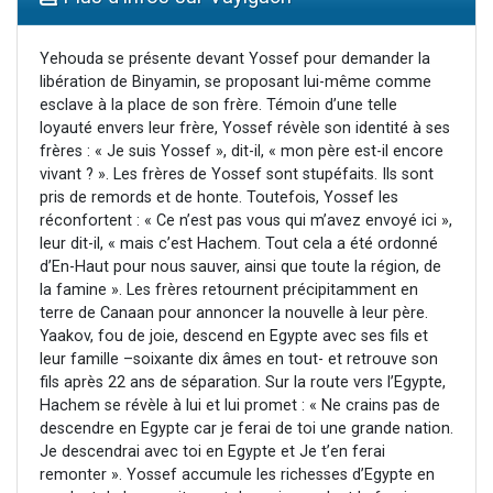
Il reste 49 places pour étudier en groupe sur Zoom
3 personnes viennent de nous rejoindre sur WhatsApp
Yehouda se présente devant Yossef pour demander la
libération de Binyamin, se proposant lui-même comme
2 personnes viennent de nous rejoindre sur WhatsApp
esclave à la place de son frère. Témoin d’une telle
2 nouvelles musiques dans Torah-Box Music
loyauté envers leur frère, Yossef révèle son identité à ses
frères : « Je suis Yossef », dit-il, « mon père est-il encore
6 personnes viennent de nous rejoindre sur WhatsApp
vivant ? ». Les frères de Yossef sont stupéfaits. Ils sont
pris de remords et de honte. Toutefois, Yossef les
réconfortent : « Ce n’est pas vous qui m’avez envoyé ici »,
leur dit-il, « mais c’est Hachem. Tout cela a été ordonné
d’En-Haut pour nous sauver, ainsi que toute la région, de
la famine ». Les frères retournent précipitamment en
terre de Canaan pour annoncer la nouvelle à leur père.
Yaakov, fou de joie, descend en Egypte avec ses fils et
leur famille –soixante dix âmes en tout- et retrouve son
fils après 22 ans de séparation. Sur la route vers l’Egypte,
Hachem se révèle à lui et lui promet : « Ne crains pas de
descendre en Egypte car je ferai de toi une grande nation.
Je descendrai avec toi en Egypte et Je t’en ferai
remonter ». Yossef accumule les richesses d’Egypte en