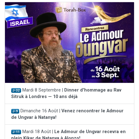
Mardi 8 Septembre |
Dinner d'hommage au Rav
J-32
Sitruk à Londres — 10 ans déjà
Dimanche 16 Août |
Venez rencontrer le Admour
J-9
de Ungvar à Natanya!
Mardi 18 Août |
Le Admour de Ungvar recevra en
J-11
plein Kikar de Natanya à Alonzo!