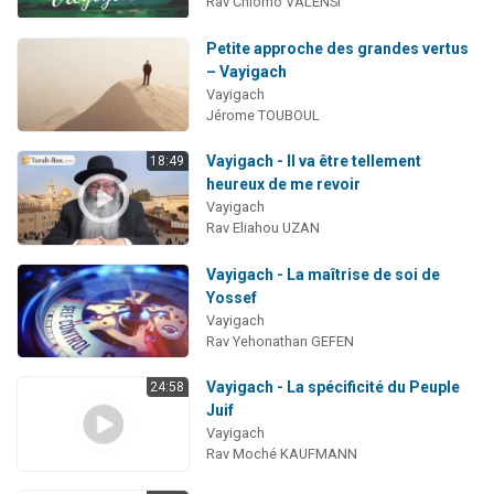
Rav Chlomo VALENSI
Petite approche des grandes vertus
– Vayigach
Vayigach
Jérome TOUBOUL
Vayigach - Il va être tellement
18:49
heureux de me revoir
Vayigach
Rav Eliahou UZAN
Vayigach - La maîtrise de soi de
Yossef
Vayigach
Rav Yehonathan GEFEN
Vayigach - La spécificité du Peuple
24:58
Juif
Vayigach
Rav Moché KAUFMANN