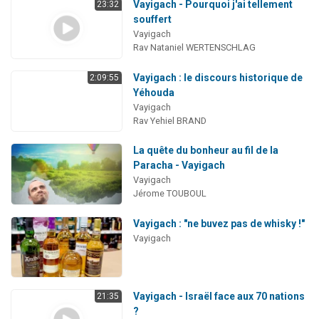
Vayigach - Pourquoi j'ai tellement
23:32
souffert
Vayigach
Rav Nataniel WERTENSCHLAG
Vayigach : le discours historique de
2:09:55
Yéhouda
Vayigach
Rav Yehiel BRAND
La quête du bonheur au fil de la
Paracha - Vayigach
Vayigach
Jérome TOUBOUL
Vayigach : "ne buvez pas de whisky !"
Vayigach
Vayigach - Israël face aux 70 nations
21:35
?