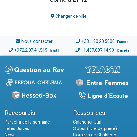
Changer de ville
Nous contacter
+33.1.80.20.5000
France
+972.2.37.41.515
+1.437.887.14.93
Israël
Canada
Raccourcis
Ressources
Paracha de la semaine
Calendrier Juif
Fêtes Juives
Sidour (livre de prière)
News
Horaires de Chabbath