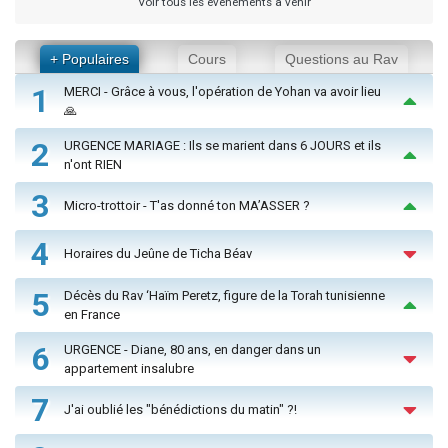
Voir tous les événements à venir
+ Populaires
Cours
Questions au Rav
1
MERCI - Grâce à vous, l'opération de Yohan va avoir lieu
🙏
2
URGENCE MARIAGE : Ils se marient dans 6 JOURS et ils
n'ont RIEN
3
Micro-trottoir - T'as donné ton MA’ASSER ?
4
Horaires du Jeûne de Ticha Béav
5
Décès du Rav ‘Haïm Peretz, figure de la Torah tunisienne
en France
6
URGENCE - Diane, 80 ans, en danger dans un
appartement insalubre
7
J'ai oublié les "bénédictions du matin" ?!