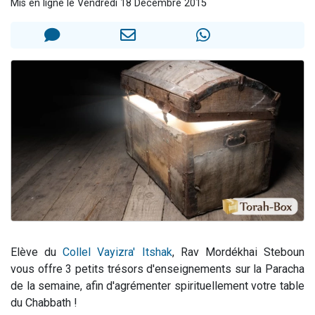
Mis en ligne le Vendredi 18 Décembre 2015
3 personnes viennent de nous rejoindre sur WhatsApp
11 personnes viennent de demander une bénédiction
Il reste 49 places pour étudier en groupe sur Zoom
3 personnes viennent de faire un don pour Diane, 80 ans, dans un appartement insalubre
5 personnes viennent de faire un don pour Reloger Rivka, 6 enfants, victime de violences...
Elève du
Collel Vayizra' Itshak
, Rav Mordékhai Steboun
vous offre 3 petits trésors d'enseignements sur la Paracha
de la semaine, afin d'agrémenter spirituellement votre table
du Chabbath !