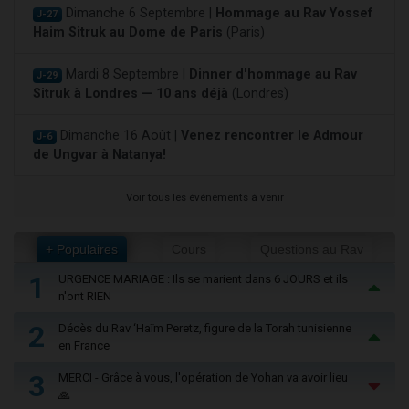
Dimanche 6 Septembre |
Hommage au Rav Yossef
J-27
Haim Sitruk au Dome de Paris
(Paris)
Mardi 8 Septembre |
Dinner d'hommage au Rav
J-29
Sitruk à Londres — 10 ans déjà
(Londres)
Dimanche 16 Août |
Venez rencontrer le Admour
J-6
de Ungvar à Natanya!
Voir tous les événements à venir
+ Populaires
Cours
Questions au Rav
1
URGENCE MARIAGE : Ils se marient dans 6 JOURS et ils
n'ont RIEN
2
Décès du Rav ‘Haïm Peretz, figure de la Torah tunisienne
en France
3
MERCI - Grâce à vous, l'opération de Yohan va avoir lieu
🙏