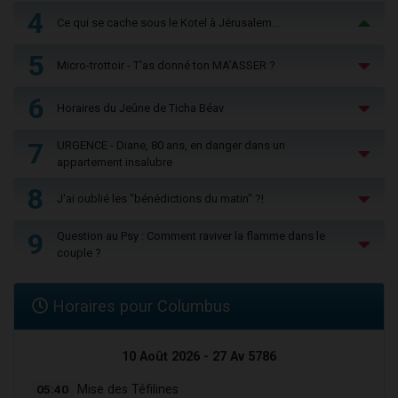
4
Ce qui se cache sous le Kotel à Jérusalem...
5
Micro-trottoir - T'as donné ton MA’ASSER ?
6
Horaires du Jeûne de Ticha Béav
7
URGENCE - Diane, 80 ans, en danger dans un
appartement insalubre
8
J'ai oublié les "bénédictions du matin" ?!
9
Question au Psy : Comment raviver la flamme dans le
couple ?
Horaires pour Columbus
10 Août 2026 - 27 Av 5786
05:40
Mise des Téfilines