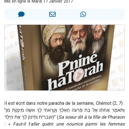
Mis en ligne le Mardi 17 Janvier 2017
Ariel vient de donner son Maasser
Il reste 49 places pour étudier en groupe sur Zoom
Nathaniel vient de donner son Maasser
6 personnes viennent de faire un don pour 5 enfants déjà orphelins risquent de perdre leur maman
3 personnes viennent de nous rejoindre sur WhatsApp
Il est écrit dans notre paracha de la semaine, Chémot (2, 7) :
"וַתֹּאמֶר אֲחֹתוֹ אֶל בַּת פַּרְעֹה הַאֵלֵךְ וְקָרָאתִי לָךְ אִשָּׁה מֵינֶקֶת מִן
הָעִבְרִיֹּת וְתֵינִק לָךְ אֶת הַיָּלֶד" (
Sa soeur dit à la fille de Pharaon
: « Faut-il t
’
aller quérir une nourrice parmi les femmes