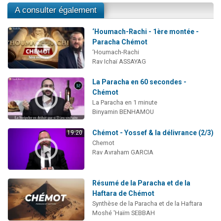
A consulter également
‘Houmach-Rachi - 1ère montée -
Paracha Chémot
‘Houmach-Rachi
Rav Ichaï ASSAYAG
La Paracha en 60 secondes -
Chémot
La Paracha en 1 minute
Binyamin BENHAMOU
Chémot - Yossef & la délivrance (2/3)
19:20
Chemot
Rav Avraham GARCIA
Résumé de la Paracha et de la
Haftara de Chémot
Synthèse de la Paracha et de la Haftara
Moshé 'Haïm SEBBAH