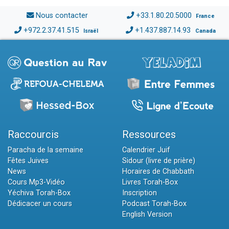
Nous contacter
+33.1.80.20.5000
France
+972.2.37.41.515
+1.437.887.14.93
Israël
Canada
Raccourcis
Ressources
Paracha de la semaine
Calendrier Juif
Fêtes Juives
Sidour (livre de prière)
News
Horaires de Chabbath
Cours Mp3-Vidéo
Livres Torah-Box
Yéchiva Torah-Box
Inscription
Dédicacer un cours
Podcast Torah-Box
English Version