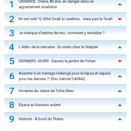
1
URGENCE - Diane, 80 ans, en danger dans un
appartement insalubre
2
Ils ont volé 12 Sifré Torah à Levallois… mais pas la Torah
3
Je manque d'estime de moi, comment y remédier ?
4
L'édito de la semaine - En visite chez le Steipler
5
DERNIERS JOURS : Sauvez la jambe de Yohan
6
Assister à un mariage mélangé pour le repas et séparé
pour les danses ?! (Rav Gabriel DAYAN)
7
Horaires du Jeûne de Ticha Béav
8
Elyana au buisson ardent
9
Histoire - À bord du Titanic