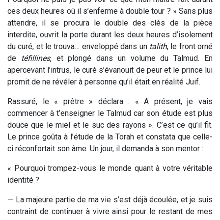
ces deux heures où il s’enferme à double tour ? » Sans plus
attendre, il se procura le double des clés de la pièce
interdite, ouvrit la porte durant les deux heures d’isolement
du curé, et le trouva… enveloppé dans un
talith
, le front orné
de
téfillines
, et plongé dans un volume du Talmud. En
apercevant l’intrus, le curé s’évanouit de peur et le prince lui
promit de ne révéler à personne qu’il était en réalité Juif.
Rassuré, le « prêtre » déclara : « A présent, je vais
commencer à t’enseigner le Talmud car son étude est plus
douce que le miel et le suc des rayons ». C’est ce qu’il fit.
Le prince goûta à l’étude de la Torah et constata que celle-
ci réconfortait son âme. Un jour, il demanda à son mentor :
« Pourquoi trompez-vous le monde quant à votre véritable
identité ?
— La majeure partie de ma vie s’est déjà écoulée, et je suis
contraint de continuer à vivre ainsi pour le restant de mes