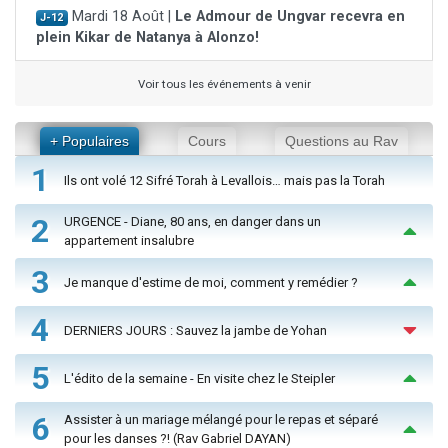
Mardi 18 Août |
Le Admour de Ungvar recevra en
J-12
plein Kikar de Natanya à Alonzo!
Voir tous les événements à venir
+ Populaires
Cours
Questions au Rav
1
Ils ont volé 12 Sifré Torah à Levallois… mais pas la Torah
2
URGENCE - Diane, 80 ans, en danger dans un
appartement insalubre
3
Je manque d'estime de moi, comment y remédier ?
4
DERNIERS JOURS : Sauvez la jambe de Yohan
5
L'édito de la semaine - En visite chez le Steipler
6
Assister à un mariage mélangé pour le repas et séparé
pour les danses ?! (Rav Gabriel DAYAN)