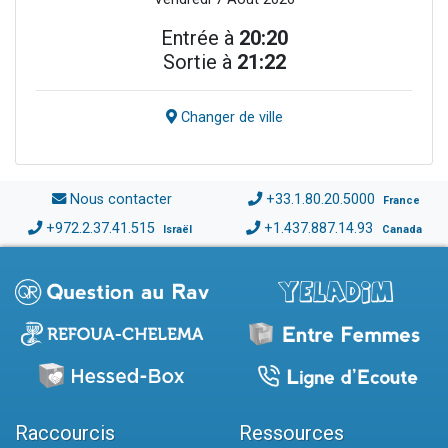
Entrée à
20:20
Sortie à
21:22
Changer de ville
Nous contacter
+33.1.80.20.5000
France
+972.2.37.41.515
+1.437.887.14.93
Israël
Canada
Raccourcis
Ressources