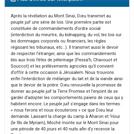
Dovan vient de donner son Maasser
2 personnes viennent de nous rejoindre sur WhatsApp
Après la révélation au Mont Sinaï, D.ieu transmet au
peuple juif une série de lois. Une première partie est
2 personnes viennent de nous rejoindre sur WhatsApp
constituée de commandements d’ordre social
Malgorzata vient de donner son Maasser
(interdiction du meurtre, du kidnapping, du vol, les lois sur
les dommages corporels ou financiers, les règles
3 personnes viennent de nous rejoindre sur WhatsApp
régissant les tribunaux, etc…). Il transmet aussi le devoir
de respecter l’étranger, ainsi que les commandements
liés aux trois fêtes de pèlerinage (Pessa’h, Chavouot et
Souccot) et les prélèvements agricoles qu’il convient
d’offrir à cette occasion à Jérusalem. Nous trouvons
enfin l’interdiction de mélanger du lait et de la viande ainsi
que le devoir de la prière. D.ieu renouvelle la promesse de
donner au peuple juif la Terre Promise et l’enjoint de se
garder d’adopter les comportements païens de ceux qui y
habitent encore. Le peuple juif s’engage dans les termes :
« nous ferons et nous écouterons » ce que D.ieu leur
demande. Laissant la charge du camp à Aharon et 'Hour
(le fils de Myriam), Moché monte sur le Mont Sinaï pour
une période de 40 jours et 40 nuits afin d’y recevoir la