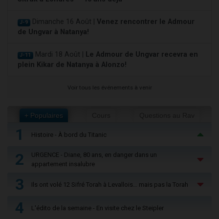
Dimanche 16 Août |
Venez rencontrer le Admour
J-9
de Ungvar à Natanya!
Mardi 18 Août |
Le Admour de Ungvar recevra en
J-11
plein Kikar de Natanya à Alonzo!
Voir tous les événements à venir
+ Populaires
Cours
Questions au Rav
1
Histoire - À bord du Titanic
2
URGENCE - Diane, 80 ans, en danger dans un
appartement insalubre
3
Ils ont volé 12 Sifré Torah à Levallois… mais pas la Torah
4
L'édito de la semaine - En visite chez le Steipler