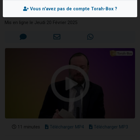
l'alliance
3 personnes viennent de nous rejoindre sur WhatsApp
Vous n'avez pas de compte Torah-Box ?
Rav Aharon BRAND
2 personnes viennent de nous rejoindre sur WhatsApp
Mis en ligne le Jeudi 20 Février 2025
3 personnes viennent de nous rejoindre sur WhatsApp
2 nouvelles musiques dans Torah-Box Music
4 personnes viennent de faire un don pour Reloger Rivka, 6 enfants, victime de violences...
11 minutes
Télécharger MP4
Télécharger MP3