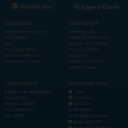
Raccourcis
Ressources
Paracha de la semaine
Calendrier Juif
Fêtes Juives
Sidour (livre de prière)
News
Horaires de Chabbath
Cours Mp3-Vidéo
Livres Torah-Box
Yéchiva Torah-Box
Inscription
Dédicacer un cours
Podcast Torah-Box
English Version
L'association
Retrouvez-nous...
A propos de l'association
Twitter
Faire un don !
Facebook
Mentions légales
YouTube
Nous contacter
WhatsApp
Aide (FAQ)
WhatsApp Femmes
Application iOS
Application Android