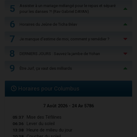
5
Assister à un mariage mélangé pour le repas et séparé
pour les danses ?! (Rav Gabriel DAYAN)
6
Horaires du Jeûne de Ticha Béav
7
Je manque d'estime de moi, comment y remédier ?
8
DERNIERS JOURS : Sauvez la jambe de Yohan
9
Être Juif, ça vaut des milliards
Horaires pour Columbus
7 Août 2026 - 24 Av 5786
05:37
Mise des Téfilines
06:36
Lever du soleil
13:38
Heure de milieu du jour
20:38
Coucher du soleil