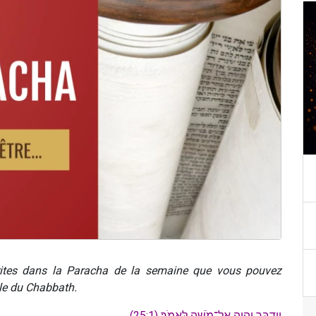
ites dans la Paracha de la semaine que vous pouvez
ble du Chabbath.
וַיְדַבֵּ֥ר יְהוָ֖ה אֶל־מֹשֶׁ֥ה לֵּאמֹֽר׃ (25:1)