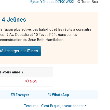
Eytan Yéhouda DZIKOWSKI
- © Torah-Box
s 4 Jeûnes
 façon plus active. Les halakhot et les récits à connaitre
z, 9 Av, Guedalia et 10 Tevet. Réflexions sur les
 reconstruction du 3èùe Beth-Hamikdach.
télécharger sur iTunes
z-vous aimé ?
NON
Envoyer
WhatsApp
a
Terouma : C'est là que je veux habiter