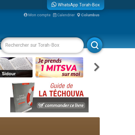
WhatsApp Torah-Box
Mon compte
Calendrier
Columbus
bre
racha
Divertissements
Livres
Rabbanim