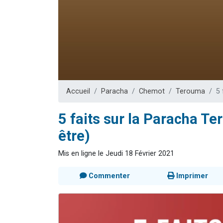
2 personnes 
2 nouvel
3 personnes 
8 personn
2 personn
Accueil
Paracha
Chemot
Terouma
5 
5 faits sur la Paracha T
être)
Mis en ligne le Jeudi 18 Février 2021
Commenter
Imprimer