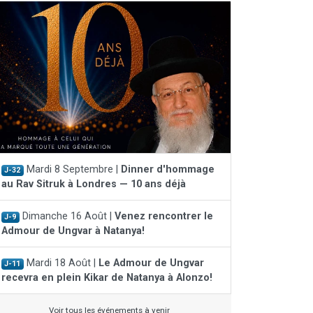
Mardi 8 Septembre |
Dinner d'hommage
J-32
au Rav Sitruk à Londres — 10 ans déjà
Dimanche 16 Août |
Venez rencontrer le
J-9
Admour de Ungvar à Natanya!
Mardi 18 Août |
Le Admour de Ungvar
J-11
recevra en plein Kikar de Natanya à Alonzo!
Voir tous les événements à venir