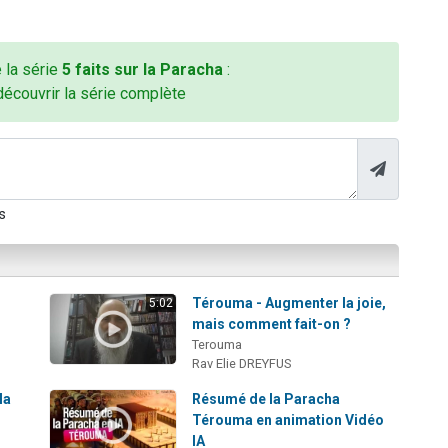
e la série
5 faits sur la Paracha
:
découvrir la série complète
s
:
Térouma - Augmenter la joie,
5:02
mais comment fait-on ?
Terouma
Rav Elie DREYFUS
la
Résumé de la Paracha
Térouma en animation Vidéo
IA