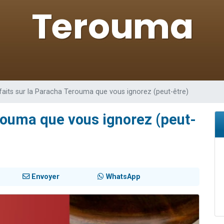
viennent de nous rejoindre sur WhatsApp
les musiques dans Torah-Box Music
viennent de nous rejoindre sur WhatsApp
es viennent de faire un don pour Tsédaka : pauvres d'Israel
es viennent de faire un don pour 1 Journée de Vacances Pour les Enfants
faits sur la Paracha Terouma que vous ignorez (peut-être)
erouma que vous ignorez (peut-
Envoyer
WhatsApp