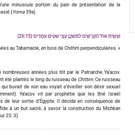
’une minuscule portion du pain de présentation de la
asié (
Yoma
39a).
וְעָשִׂ֥יתָ אֶת־הַקְּרָשִׁ֖ים לַמִּשְׁכָּ֑ן עֲצֵ֥י שִׁטִּ֖ים עֹמְדִֽים׃ (26:15)
nées au Tabernacle, en bois de Chittim perpendiculaires. »
 nombreuses années plus tôt par le Patriarche Ya’acov.
 ont été plantés le long du ruisseau de
Chittim
. Ce ruisseau
 qui buvait de son eau voyait s’éveiller son désir sexuel
emment). Ya’acov vit par prophétie que les Bné Israël
rs de leur sortie d’Égypte. Il décida en conséquence de
ide à un but sacré, à savoir la construction du Michkan
ur 25 :3).