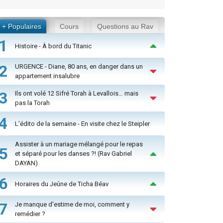
+ Populaires
Cours
Questions au Rav
1
Histoire - À bord du Titanic
2
URGENCE - Diane, 80 ans, en danger dans un
appartement insalubre
3
Ils ont volé 12 Sifré Torah à Levallois… mais
pas la Torah
4
L'édito de la semaine - En visite chez le Steipler
Assister à un mariage mélangé pour le repas
5
et séparé pour les danses ?! (Rav Gabriel
DAYAN)
6
Horaires du Jeûne de Ticha Béav
7
Je manque d'estime de moi, comment y
remédier ?