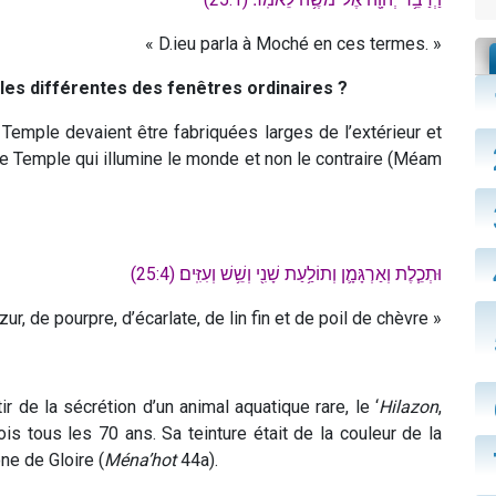
« D.ieu parla à Moché en ces termes. »
les différentes des fenêtres ordinaires ?
Temple devaient être fabriquées larges de l’extérieur et
 le Temple qui illumine le monde et non le contraire (Méam
וּתְכֵ֧לֶת וְאַרְגָּמָ֛ן וְתוֹלַ֥עַת שָׁנִ֖י וְשֵׁ֥שׁ וְעִזִּֽים׃ (25:4)
zur, de pourpre, d’écarlate, de lin fin et de poil de chèvre »
tir de la sécrétion d’un animal aquatique rare, le ‘
Hilazon
,
is tous les 70 ans. Sa teinture était de la couleur de la
ône de Gloire (
Ména’hot
44a).