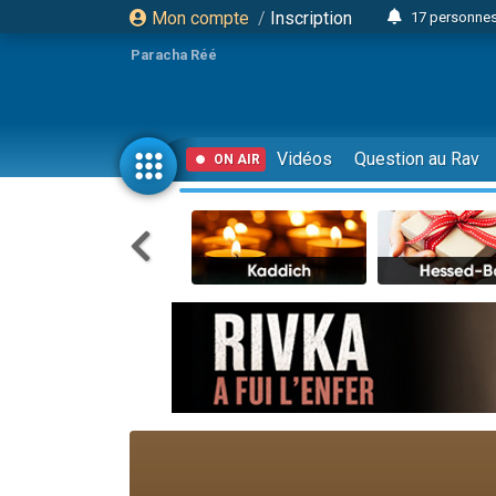
Mon compte
/
Inscription
17 personnes
4 personnes 
Paracha Réé
Il reste 
23 person
Eva vient de
Vidéos
Question au Rav
ON AIR
4 personnes 
3 personnes 
3 personn
Odaya vient 
13 personnes
2 personnes 
30 perso
12 nouve
Il reste 
3 personnes 