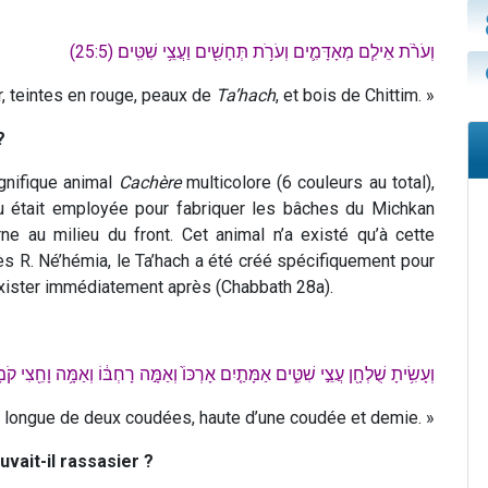
וְעֹרֹ֨ת אֵילִ֧ם מְאָדָּמִ֛ים וְעֹרֹ֥ת תְּחָשִׁ֖ים וַעֲצֵ֥י שִׁטִּֽים׃ (25:5)
r, teintes en rouge, peaux de
Ta’hach
, et bois de Chittim. »
?
gnifique animal
Cachère
multicolore (6 couleurs au total),
au était employée pour fabriquer les bâches du Michkan
ne au milieu du front. Cet animal n’a existé qu’à cette
ès R. Né’hémia, le Ta’hach a été créé spécifiquement pour
exister immédiatement après (Chabbath 28a).
וְעָשִׂ֥יתָ שֻׁלְחָ֖ן עֲצֵ֣י שִׁטִּ֑ים אַמָּתַ֤יִם אָרְכּוֹ֙ וְאַמָּ֣ה רָחְבּ֔וֹ וְאַמָּ֥ה וָחֵ֖צִי קֹמָתֽוֹ׃)
m, longue de deux coudées, haute d’une coudée et demie. »
uvait-il rassasier ?