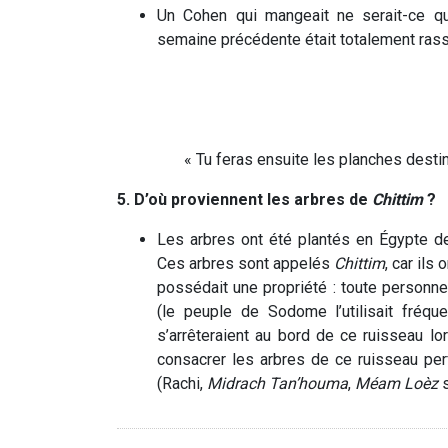
Un Cohen qui mangeait ne serait-ce qu
semaine précédente était totalement rass
« Tu feras ensuite les planches desti
5. D’où proviennent les arbres de
Chittim
?
Les arbres ont été plantés en Égypte de
Ces arbres sont appelés
Chittim
, car ils
possédait une propriété : toute personne
(le peuple de Sodome l’utilisait fréqu
s’arrêteraient au bord de ce ruisseau lo
consacrer les arbres de ce ruisseau perf
(Rachi,
Midrach Tan’houma
,
Méam Loèz
s