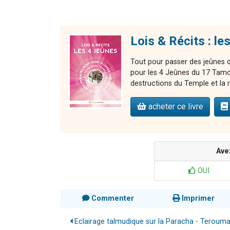
Lois & Récits : le
Tout pour passer des jeûnes de
pour les 4 Jeûnes du 17 Tamou
destructions du Temple et la
acheter ce livre
Ave
OUI
Commenter
Imprimer
Eclairage talmudique sur la Paracha - Teroum