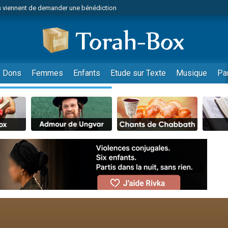
 viennent de demander une bénédiction
viennent de nous rejoindre sur WhatsApp
49 places pour étudier en groupe sur Zoom
nes viennent de faire un don pour Diane, 80 ans, dans un appartement insalu
 donner son Maasser
Dons
Femmes
Enfants
Etude sur Texte
Musique
Pa
viennent de nous rejoindre sur WhatsApp
viennent de nous rejoindre sur WhatsApp
es viennent de faire un don pour 5 jours de vacances aux Orphelins
de donner son Maasser
 viennent de demander une bénédiction
viennent de nous rejoindre sur WhatsApp
nnes viennent de faire un don pour Sauvez la jambe de Yohan
lles musiques dans Torah-Box Music
49 places pour étudier en groupe sur Zoom
viennent de nous rejoindre sur WhatsApp